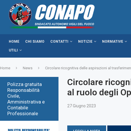
HOME
CHI SIAMO
CONTATTI
NOTIZIE
NORMATIVE
UTILI
Home
News
Circolare ricognitiva delle aspirazioni al trasferime
Circolare ricogn
Polizza gratuita
Responsabilità
al ruolo degli Op
Civile,
Amministrativa e
27 Giugno 2023
Contabile
Professionale