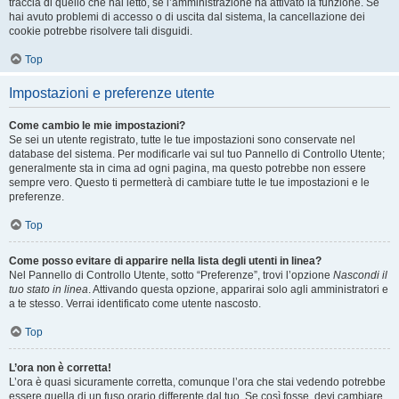
traccia di quello che hai letto, se l’amministrazione ha attivato la funzione. Se
hai avuto problemi di accesso o di uscita dal sistema, la cancellazione dei
cookie potrebbe risolvere tali disguidi.
Top
Impostazioni e preferenze utente
Come cambio le mie impostazioni?
Se sei un utente registrato, tutte le tue impostazioni sono conservate nel
database del sistema. Per modificarle vai sul tuo Pannello di Controllo Utente;
generalmente sta in cima ad ogni pagina, ma questo potrebbe non essere
sempre vero. Questo ti permetterà di cambiare tutte le tue impostazioni e le
preferenze.
Top
Come posso evitare di apparire nella lista degli utenti in linea?
Nel Pannello di Controllo Utente, sotto “Preferenze”, trovi l’opzione
Nascondi il
tuo stato in linea
. Attivando questa opzione, apparirai solo agli amministratori e
a te stesso. Verrai identificato come utente nascosto.
Top
L’ora non è corretta!
L’ora è quasi sicuramente corretta, comunque l’ora che stai vedendo potrebbe
essere quella di un fuso orario differente dal tuo. Se così fosse, devi cambiare