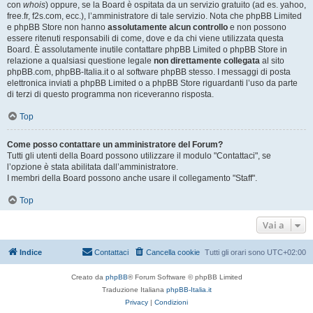
con
whois
) oppure, se la Board è ospitata da un servizio gratuito (ad es. yahoo,
free.fr, f2s.com, ecc.), l’amministratore di tale servizio. Nota che phpBB Limited
e phpBB Store non hanno
assolutamente alcun controllo
e non possono
essere ritenuti responsabili di come, dove e da chi viene utilizzata questa
Board. È assolutamente inutile contattare phpBB Limited o phpBB Store in
relazione a qualsiasi questione legale
non direttamente collegata
al sito
phpBB.com, phpBB-Italia.it o al software phpBB stesso. I messaggi di posta
elettronica inviati a phpBB Limited o a phpBB Store riguardanti l’uso da parte
di terzi di questo programma non riceveranno risposta.
Top
Come posso contattare un amministratore del Forum?
Tutti gli utenti della Board possono utilizzare il modulo "Contattaci", se
l’opzione è stata abilitata dall’amministratore.
I membri della Board possono anche usare il collegamento "Staff".
Top
Vai a
Indice
Contattaci
Cancella cookie
Tutti gli orari sono
UTC+02:00
Creato da
phpBB
® Forum Software © phpBB Limited
Traduzione Italiana
phpBB-Italia.it
Privacy
|
Condizioni