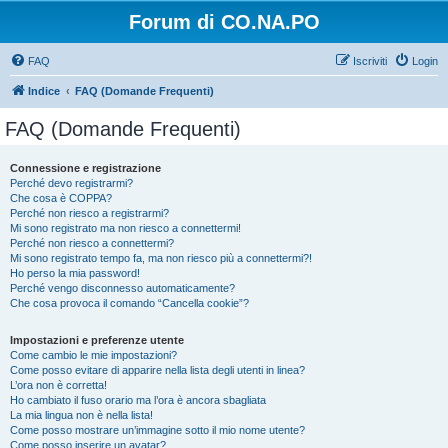
Forum di CO.NA.PO
FAQ
Iscriviti
Login
Indice
FAQ (Domande Frequenti)
FAQ (Domande Frequenti)
Connessione e registrazione
Perché devo registrarmi?
Che cosa è COPPA?
Perché non riesco a registrarmi?
Mi sono registrato ma non riesco a connettermi!
Perché non riesco a connettermi?
Mi sono registrato tempo fa, ma non riesco più a connettermi?!
Ho perso la mia password!
Perché vengo disconnesso automaticamente?
Che cosa provoca il comando “Cancella cookie”?
Impostazioni e preferenze utente
Come cambio le mie impostazioni?
Come posso evitare di apparire nella lista degli utenti in linea?
L’ora non è corretta!
Ho cambiato il fuso orario ma l’ora è ancora sbagliata
La mia lingua non è nella lista!
Come posso mostrare un’immagine sotto il mio nome utente?
Come posso inserire un avatar?