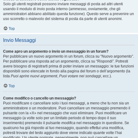
Solo gli utenti registrati possono inviare messaggi di posta ad altri utenti
usando il modulo di invio posta interno (ammesso, ovviamente, che gli
amministratori abbiano abilitato questa funzione). Questo serve a prevenire un
uso scorretto o malevolo del sistema di posta da parte di utenti anonimi.
Top
Invio Messaggi
Come apro un argomento o invio un messaggio in un forum?
Per pubblicare un nuovo argomento in un forum, clicca su “Nuovo argomento”.
Per pubblicare una risposta ad un argomento, clicca su “Rispondi”. Potresti
avere bisogno di registrarti prima di poter inviare un messaggio: le tue funzioni
disponibili sono elencate in fondo alla pagina del forum o dell’argomento (la
lista
Puoi aprire nuovi argomenti
,
Puoi votare nei sondaggi
, ecc.).
Top
Come modifico o cancello un messaggio?
Puoi modificare o cancellare solo i tuoi messaggi, a meno che tu non sia un
amministratore o un moderatore. Puoi cancellare un messaggio premendo il
pulsante con la «X» nel messaggio che vuoi eliminare. Puoi modificare un
messaggio (a volte solo per un limitato periodo di tempo dopo il suo
inserimento) premendo il pulsante
modifica
nel messaggio in questione. Se
qualcuno ha già risposto al tuo messaggio, quando effettui una modifica,
potresti trovare del testo aggiunto dove viene indicato quante volte l’hai
modificato. Un utente normale, generalmente, non può cancellare un