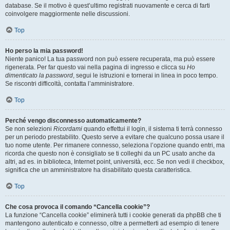
database. Se il motivo è quest’ultimo registrati nuovamente e cerca di farti
coinvolgere maggiormente nelle discussioni.
Top
Ho perso la mia password!
Niente panico! La tua password non può essere recuperata, ma può essere
rigenerata. Per far questo vai nella pagina di ingresso e clicca su
Ho
dimenticato la password
, segui le istruzioni e tornerai in linea in poco tempo.
Se riscontri difficoltà, contatta l’amministratore.
Top
Perché vengo disconnesso automaticamente?
Se non selezioni
Ricordami
quando effettui il login, il sistema ti terrà connesso
per un periodo prestabilito. Questo serve a evitare che qualcuno possa usare il
tuo nome utente. Per rimanere connesso, seleziona l’opzione quando entri, ma
ricorda che questo non è consigliato se ti colleghi da un PC usato anche da
altri, ad es. in biblioteca, Internet point, università, ecc. Se non vedi il checkbox,
significa che un amministratore ha disabilitato questa caratteristica.
Top
Che cosa provoca il comando “Cancella cookie”?
La funzione “Cancella cookie” eliminerà tutti i cookie generati da phpBB che ti
mantengono autenticato e connesso, oltre a permetterti ad esempio di tenere