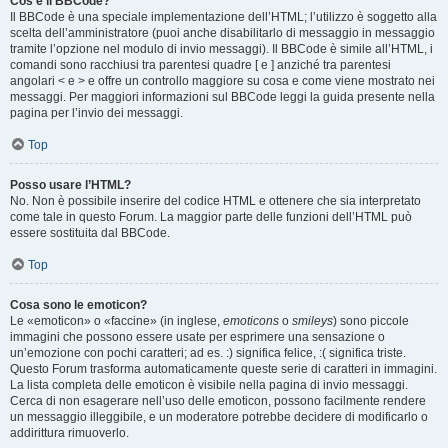
Cos’è il BBCode?
Il BBCode è una speciale implementazione dell’HTML; l’utilizzo è soggetto alla
scelta dell’amministratore (puoi anche disabilitarlo di messaggio in messaggio
tramite l’opzione nel modulo di invio messaggi). Il BBCode è simile all’HTML, i
comandi sono racchiusi tra parentesi quadre [ e ] anziché tra parentesi
angolari < e > e offre un controllo maggiore su cosa e come viene mostrato nei
messaggi. Per maggiori informazioni sul BBCode leggi la guida presente nella
pagina per l’invio dei messaggi.
Top
Posso usare l’HTML?
No. Non è possibile inserire del codice HTML e ottenere che sia interpretato
come tale in questo Forum. La maggior parte delle funzioni dell’HTML può
essere sostituita dal BBCode.
Top
Cosa sono le emoticon?
Le «emoticon» o «faccine» (in inglese,
emoticons
o
smileys
) sono piccole
immagini che possono essere usate per esprimere una sensazione o
un’emozione con pochi caratteri; ad es. :) significa felice, :( significa triste.
Questo Forum trasforma automaticamente queste serie di caratteri in immagini.
La lista completa delle emoticon è visibile nella pagina di invio messaggi.
Cerca di non esagerare nell’uso delle emoticon, possono facilmente rendere
un messaggio illeggibile, e un moderatore potrebbe decidere di modificarlo o
addirittura rimuoverlo.