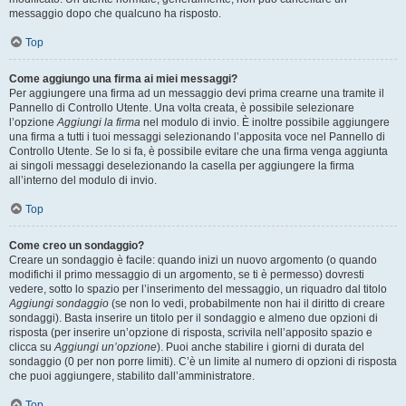
messaggio dopo che qualcuno ha risposto.
Top
Come aggiungo una firma ai miei messaggi?
Per aggiungere una firma ad un messaggio devi prima crearne una tramite il
Pannello di Controllo Utente. Una volta creata, è possibile selezionare
l’opzione
Aggiungi la firma
nel modulo di invio. È inoltre possibile aggiungere
una firma a tutti i tuoi messaggi selezionando l’apposita voce nel Pannello di
Controllo Utente. Se lo si fa, è possibile evitare che una firma venga aggiunta
ai singoli messaggi deselezionando la casella per aggiungere la firma
all’interno del modulo di invio.
Top
Come creo un sondaggio?
Creare un sondaggio è facile: quando inizi un nuovo argomento (o quando
modifichi il primo messaggio di un argomento, se ti è permesso) dovresti
vedere, sotto lo spazio per l’inserimento del messaggio, un riquadro dal titolo
Aggiungi sondaggio
(se non lo vedi, probabilmente non hai il diritto di creare
sondaggi). Basta inserire un titolo per il sondaggio e almeno due opzioni di
risposta (per inserire un’opzione di risposta, scrivila nell’apposito spazio e
clicca su
Aggiungi un’opzione
). Puoi anche stabilire i giorni di durata del
sondaggio (0 per non porre limiti). C’è un limite al numero di opzioni di risposta
che puoi aggiungere, stabilito dall’amministratore.
Top