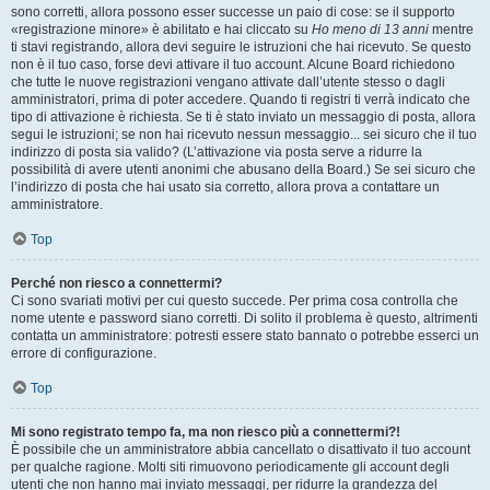
sono corretti, allora possono esser successe un paio di cose: se il supporto
«registrazione minore» è abilitato e hai cliccato su
Ho meno di 13 anni
mentre
ti stavi registrando, allora devi seguire le istruzioni che hai ricevuto. Se questo
non è il tuo caso, forse devi attivare il tuo account. Alcune Board richiedono
che tutte le nuove registrazioni vengano attivate dall’utente stesso o dagli
amministratori, prima di poter accedere. Quando ti registri ti verrà indicato che
tipo di attivazione è richiesta. Se ti è stato inviato un messaggio di posta, allora
segui le istruzioni; se non hai ricevuto nessun messaggio... sei sicuro che il tuo
indirizzo di posta sia valido? (L’attivazione via posta serve a ridurre la
possibilità di avere utenti anonimi che abusano della Board.) Se sei sicuro che
l’indirizzo di posta che hai usato sia corretto, allora prova a contattare un
amministratore.
Top
Perché non riesco a connettermi?
Ci sono svariati motivi per cui questo succede. Per prima cosa controlla che
nome utente e password siano corretti. Di solito il problema è questo, altrimenti
contatta un amministratore: potresti essere stato bannato o potrebbe esserci un
errore di configurazione.
Top
Mi sono registrato tempo fa, ma non riesco più a connettermi?!
È possibile che un amministratore abbia cancellato o disattivato il tuo account
per qualche ragione. Molti siti rimuovono periodicamente gli account degli
utenti che non hanno mai inviato messaggi, per ridurre la grandezza del