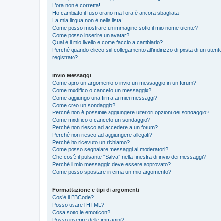
L’ora non è corretta!
Ho cambiato il fuso orario ma l’ora è ancora sbagliata
La mia lingua non è nella lista!
Come posso mostrare un’immagine sotto il mio nome utente?
Come posso inserire un avatar?
Qual è il mio livello e come faccio a cambiarlo?
Perché quando clicco sul collegamento all’indirizzo di posta di un ute
registrato?
Invio Messaggi
Come apro un argomento o invio un messaggio in un forum?
Come modifico o cancello un messaggio?
Come aggiungo una firma ai miei messaggi?
Come creo un sondaggio?
Perché non è possibile aggiungere ulteriori opzioni del sondaggio?
Come modifico o cancello un sondaggio?
Perché non riesco ad accedere a un forum?
Perché non riesco ad aggiungere allegati?
Perché ho ricevuto un richiamo?
Come posso segnalare messaggi ai moderatori?
Che cos’è il pulsante “Salva” nella finestra di invio dei messaggi?
Perché il mio messaggio deve essere approvato?
Come posso spostare in cima un mio argomento?
Formattazione e tipi di argomenti
Cos’è il BBCode?
Posso usare l’HTML?
Cosa sono le emoticon?
Posso inserire delle immagini?