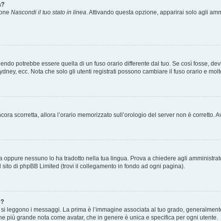
a?
zione
Nascondi il tuo stato in linea
. Attivando questa opzione, apparirai solo agli ammi
ndo potrebbe essere quella di un fuso orario differente dal tuo. Se così fosse, devi 
ydney, ecc. Nota che solo gli utenti registrati possono cambiare il fuso orario e mol
 ancora scorretta, allora l’orario memorizzato sull’orologio del server non è corretto
a oppure nessuno lo ha tradotto nella tua lingua. Prova a chiedere agli amministrator
l sito di phpBB Limited (trovi il collegamento in fondo ad ogni pagina).
e?
 leggono i messaggi. La prima è l’immagine associata al tuo grado, generalmente ha
agine più grande nota come avatar, che in genere è unica e specifica per ogni utente.