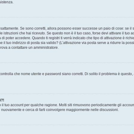
sistenza.
sattamente. Se sono corretti, allora possono esser successe un paio di cose: se il 
le istruzioni che hai ricevuto. Se questo non è il tuo caso, forse devi attivare il tu
di poter accedere. Quando ti registri ti verrà indicato che tipo di attivazione è richi
e il tuo indirizzo di posta sia valido? (L’attivazione via posta serve a ridurre la po
 prova a contattare un amministratore.
ontrolla che nome utente e password siano corretti. Di solito il problema è questo, a
i?!
o il tuo account per qualche ragione. Molti siti rimuovono periodicamente gli accoun
ti nuovamente e cerca di farti coinvolgere maggiormente nelle discussioni.