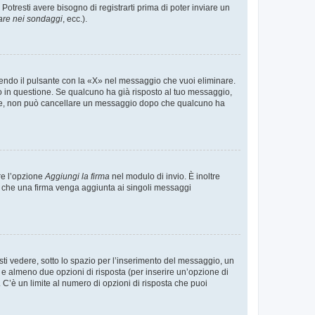
tresti avere bisogno di registrarti prima di poter inviare un
are nei sondaggi
, ecc.).
endo il pulsante con la «X» nel messaggio che vuoi eliminare.
in questione. Se qualcuno ha già risposto al tuo messaggio,
mente, non può cancellare un messaggio dopo che qualcuno ha
re l’opzione
Aggiungi la firma
nel modulo di invio. È inoltre
re che una firma venga aggiunta ai singoli messaggi
i vedere, sotto lo spazio per l’inserimento del messaggio, un
o e almeno due opzioni di risposta (per inserire un’opzione di
). C’è un limite al numero di opzioni di risposta che puoi