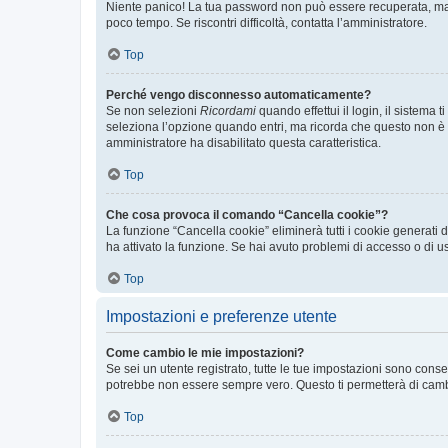
Niente panico! La tua password non può essere recuperata, ma p
poco tempo. Se riscontri difficoltà, contatta l’amministratore.
Top
Perché vengo disconnesso automaticamente?
Se non selezioni
Ricordami
quando effettui il login, il sistem
seleziona l’opzione quando entri, ma ricorda che questo non è con
amministratore ha disabilitato questa caratteristica.
Top
Che cosa provoca il comando “Cancella cookie”?
La funzione “Cancella cookie” eliminerà tutti i cookie generati
ha attivato la funzione. Se hai avuto problemi di accesso o di us
Top
Impostazioni e preferenze utente
Come cambio le mie impostazioni?
Se sei un utente registrato, tutte le tue impostazioni sono con
potrebbe non essere sempre vero. Questo ti permetterà di cambia
Top