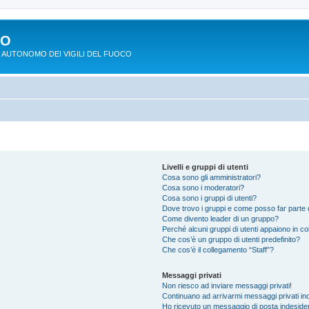
PO
 AUTONOMO DEI VIGILI DEL FUOCO
Livelli e gruppi di utenti
Cosa sono gli amministratori?
Cosa sono i moderatori?
Cosa sono i gruppi di utenti?
Dove trovo i gruppi e come posso far parte d
Come divento leader di un gruppo?
Perché alcuni gruppi di utenti appaiono in colo
Che cos’è un gruppo di utenti predefinito?
Che cos’è il collegamento “Staff”?
Messaggi privati
Non riesco ad inviare messaggi privati!
Continuano ad arrivarmi messaggi privati ind
Ho ricevuto un messaggio di posta indeside