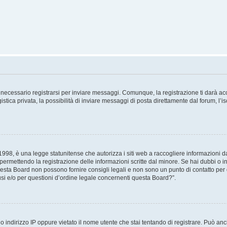
necessario registrarsi per inviare messaggi. Comunque, la registrazione ti darà acce
tica privata, la possibilità di inviare messaggi di posta direttamente dal forum, l’is
98, è una legge statunitense che autorizza i siti web a raccogliere informazioni da 
, permettendo la registrazione delle informazioni scritte dal minore. Se hai dubbi o i
esta Board non possono fornire consigli legali e non sono un punto di contatto per q
i e/o per questioni d’ordine legale concernenti questa Board?”.
 indirizzo IP oppure vietato il nome utente che stai tentando di registrare. Può anch