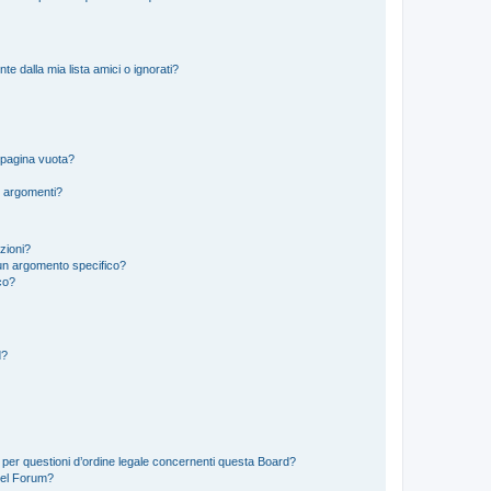
 dalla mia lista amici o ignorati?
 pagina vuota?
i argomenti?
izioni?
un argomento specifico?
co?
d?
 per questioni d’ordine legale concernenti questa Board?
del Forum?