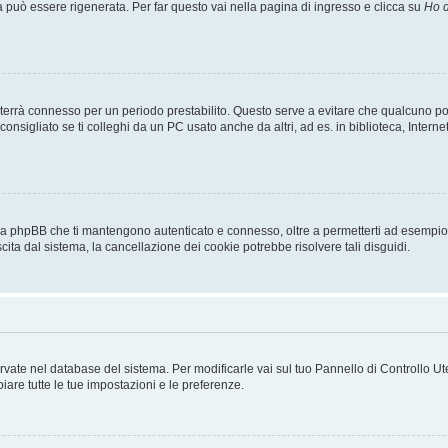
uò essere rigenerata. Per far questo vai nella pagina di ingresso e clicca su
Ho d
a ti terrà connesso per un periodo prestabilito. Questo serve a evitare che qualcuno
sigliato se ti colleghi da un PC usato anche da altri, ad es. in biblioteca, Internet
 da phpBB che ti mantengono autenticato e connesso, oltre a permetterti ad esempio d
cita dal sistema, la cancellazione dei cookie potrebbe risolvere tali disguidi.
servate nel database del sistema. Per modificarle vai sul tuo Pannello di Controllo
re tutte le tue impostazioni e le preferenze.