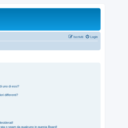
Iscriviti
Login
i uno di essi?
ri differenti?
esiderati!
rata o spam da qualcuno in questa Board!