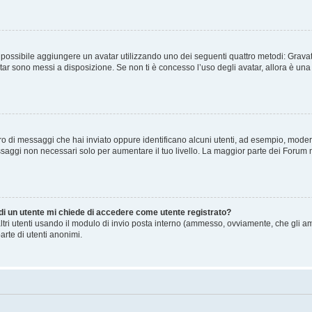
” è possibile aggiungere un avatar utilizzando uno dei seguenti quattro metodi: Gra
atar sono messi a disposizione. Se non ti è concesso l’uso degli avatar, allora è un
mero di messaggi che hai inviato oppure identificano alcuni utenti, ad esempio, mode
ssaggi non necessari solo per aumentare il tuo livello. La maggior parte dei Forum
 di un utente mi chiede di accedere come utente registrato?
altri utenti usando il modulo di invio posta interno (ammesso, ovviamente, che gli a
arte di utenti anonimi.