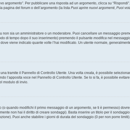
 argomento”. Per pubblicare una risposta ad un argomento, clicca su “Rispondi”. Po
la pagina del forum o dell’argomento (la lista
Puoi aprire nuovi argomenti
,
Puoi vot
 tu non sia un amministratore o un moderatore. Puoi cancellare un messaggio prem
iodo di tempo dopo il suo inserimento) premendo il pulsante
modifica
nel messaggio 
nto dove viene indicato quante volte l’hai modificato. Un utente normale, general
a tramite il Pannello di Controllo Utente. Una volta creata, è possibile seleziona
ndo l’apposita voce nel Pannello di Controllo Utente. Se lo si fa, è possibile evita
el modulo di invio.
(o quando modifichi il primo messaggio di un argomento, se ti è permesso) dovrest
mente non hai il diritto di creare sondaggi). Basta inserire un titolo per il sondaggi
pzione
). Puoi anche stabilire i giorni di durata del sondaggio (0 per non porre limiti