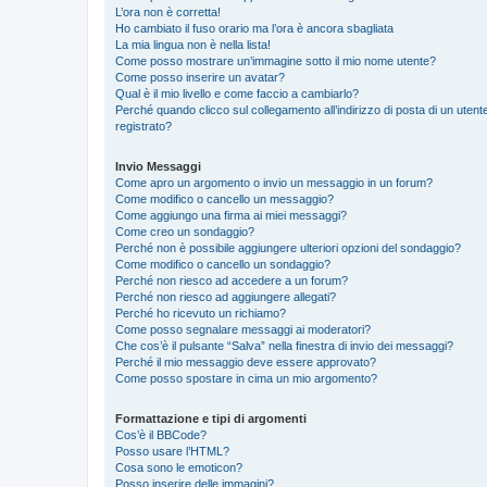
L’ora non è corretta!
Ho cambiato il fuso orario ma l’ora è ancora sbagliata
La mia lingua non è nella lista!
Come posso mostrare un’immagine sotto il mio nome utente?
Come posso inserire un avatar?
Qual è il mio livello e come faccio a cambiarlo?
Perché quando clicco sul collegamento all’indirizzo di posta di un ute
registrato?
Invio Messaggi
Come apro un argomento o invio un messaggio in un forum?
Come modifico o cancello un messaggio?
Come aggiungo una firma ai miei messaggi?
Come creo un sondaggio?
Perché non è possibile aggiungere ulteriori opzioni del sondaggio?
Come modifico o cancello un sondaggio?
Perché non riesco ad accedere a un forum?
Perché non riesco ad aggiungere allegati?
Perché ho ricevuto un richiamo?
Come posso segnalare messaggi ai moderatori?
Che cos’è il pulsante “Salva” nella finestra di invio dei messaggi?
Perché il mio messaggio deve essere approvato?
Come posso spostare in cima un mio argomento?
Formattazione e tipi di argomenti
Cos’è il BBCode?
Posso usare l’HTML?
Cosa sono le emoticon?
Posso inserire delle immagini?