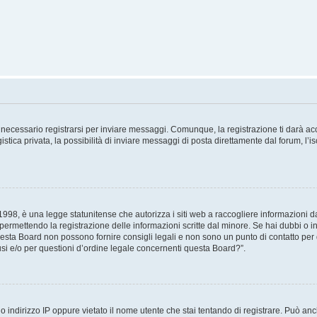
necessario registrarsi per inviare messaggi. Comunque, la registrazione ti darà acce
tica privata, la possibilità di inviare messaggi di posta direttamente dal forum, l’is
98, è una legge statunitense che autorizza i siti web a raccogliere informazioni da 
, permettendo la registrazione delle informazioni scritte dal minore. Se hai dubbi o i
esta Board non possono fornire consigli legali e non sono un punto di contatto per q
i e/o per questioni d’ordine legale concernenti questa Board?”.
 indirizzo IP oppure vietato il nome utente che stai tentando di registrare. Può anch