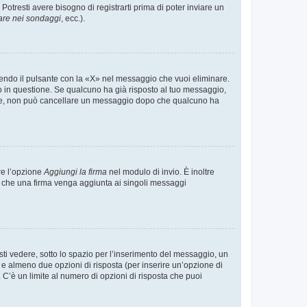
tresti avere bisogno di registrarti prima di poter inviare un
are nei sondaggi
, ecc.).
endo il pulsante con la «X» nel messaggio che vuoi eliminare.
in questione. Se qualcuno ha già risposto al tuo messaggio,
mente, non può cancellare un messaggio dopo che qualcuno ha
re l’opzione
Aggiungi la firma
nel modulo di invio. È inoltre
re che una firma venga aggiunta ai singoli messaggi
i vedere, sotto lo spazio per l’inserimento del messaggio, un
o e almeno due opzioni di risposta (per inserire un’opzione di
). C’è un limite al numero di opzioni di risposta che puoi