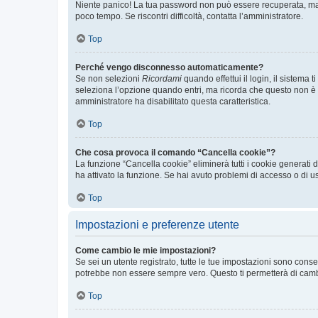
Niente panico! La tua password non può essere recuperata, ma p
poco tempo. Se riscontri difficoltà, contatta l’amministratore.
Top
Perché vengo disconnesso automaticamente?
Se non selezioni
Ricordami
quando effettui il login, il sistem
seleziona l’opzione quando entri, ma ricorda che questo non è con
amministratore ha disabilitato questa caratteristica.
Top
Che cosa provoca il comando “Cancella cookie”?
La funzione “Cancella cookie” eliminerà tutti i cookie generati
ha attivato la funzione. Se hai avuto problemi di accesso o di us
Top
Impostazioni e preferenze utente
Come cambio le mie impostazioni?
Se sei un utente registrato, tutte le tue impostazioni sono con
potrebbe non essere sempre vero. Questo ti permetterà di cambia
Top