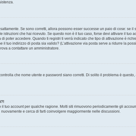
sistenza.
sattamente. Se sono corretti, allora possono esser successe un paio di cose: se il 
le istruzioni che hai ricevuto. Se questo non è il tuo caso, forse devi attivare il tu
di poter accedere. Quando ti registri ti verrà indicato che tipo di attivazione è richi
e il tuo indirizzo di posta sia valido? (L’attivazione via posta serve a ridurre la po
 prova a contattare un amministratore.
ontrolla che nome utente e password siano corretti. Di solito il problema è questo, a
i?!
o il tuo account per qualche ragione. Molti siti rimuovono periodicamente gli accoun
ti nuovamente e cerca di farti coinvolgere maggiormente nelle discussioni.