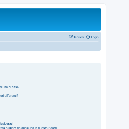
Iscriviti
Login
i uno di essi?
ri differenti?
esiderati!
rata o spam da qualcuno in questa Board!