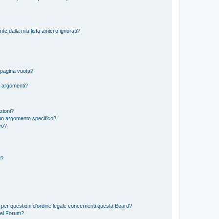
 dalla mia lista amici o ignorati?
 pagina vuota?
i argomenti?
izioni?
un argomento specifico?
co?
d?
 per questioni d’ordine legale concernenti questa Board?
del Forum?