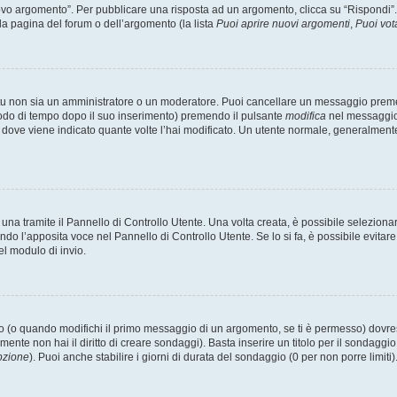
 argomento”. Per pubblicare una risposta ad un argomento, clicca su “Rispondi”. Po
la pagina del forum o dell’argomento (la lista
Puoi aprire nuovi argomenti
,
Puoi vot
 tu non sia un amministratore o un moderatore. Puoi cancellare un messaggio prem
iodo di tempo dopo il suo inserimento) premendo il pulsante
modifica
nel messaggio 
nto dove viene indicato quante volte l’hai modificato. Un utente normale, general
a tramite il Pannello di Controllo Utente. Una volta creata, è possibile seleziona
ndo l’apposita voce nel Pannello di Controllo Utente. Se lo si fa, è possibile evita
el modulo di invio.
(o quando modifichi il primo messaggio di un argomento, se ti è permesso) dovrest
mente non hai il diritto di creare sondaggi). Basta inserire un titolo per il sondaggi
pzione
). Puoi anche stabilire i giorni di durata del sondaggio (0 per non porre limiti