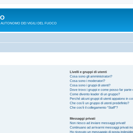
PO
 AUTONOMO DEI VIGILI DEL FUOCO
Livelli e gruppi di utenti
Cosa sono gli amministratori?
Cosa sono i moderatori?
Cosa sono i gruppi di utenti?
Dove trovo i gruppi e come posso far parte d
Come divento leader di un gruppo?
Perché alcuni gruppi di utenti appaiono in colo
Che cos’è un gruppo di utenti predefinito?
Che cos’è il collegamento “Staff”?
Messaggi privati
Non riesco ad inviare messaggi privati!
Continuano ad arrivarmi messaggi privati ind
Ho ricevuto un messaggio di posta indeside