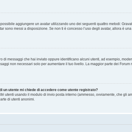
” è possibile aggiungere un avatar utilizzando uno dei seguenti quattro metodi: Gra
atar sono messi a disposizione. Se non ti è concesso l’uso degli avatar, allora è un
mero di messaggi che hai inviato oppure identificano alcuni utenti, ad esempio, mode
ssaggi non necessari solo per aumentare il tuo livello. La maggior parte dei Forum
 di un utente mi chiede di accedere come utente registrato?
altri utenti usando il modulo di invio posta interno (ammesso, ovviamente, che gli a
arte di utenti anonimi.