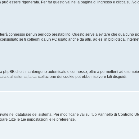
uò essere rigenerata. Per far questo vai nella pagina di ingresso e clicca su
Ho d
a ti terrà connesso per un periodo prestabilito. Questo serve a evitare che qualcuno
sigliato se ti colleghi da un PC usato anche da altri, ad es. in biblioteca, Internet
 da phpBB che ti mantengono autenticato e connesso, oltre a permetterti ad esempio d
cita dal sistema, la cancellazione dei cookie potrebbe risolvere tali disguidi.
servate nel database del sistema. Per modificarle vai sul tuo Pannello di Controllo
re tutte le tue impostazioni e le preferenze.