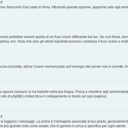
a?
zione
Nascondi il tuo stato in linea
. Attivando questa opzione, apparirai solo agli ammi
ndo potrebbe essere quella di un fuso orario differente dal tuo. Se così fosse, devi 
ydney, ecc. Nota che solo gli utenti registrati possono cambiare il fuso orario e mol
 ancora scorretta, allora l’orario memorizzato sull’orologio del server non è corretto
a oppure nessuno lo ha tradotto nella tua lingua. Prova a chiedere agli amministrator
l sito di phpBB Limited (trovi il collegamento in fondo ad ogni pagina).
e?
 leggono i messaggi. La prima è l’immagine associata al tuo grado, generalmente ha
agine più grande nota come avatar, che in genere è unica e specifica per ogni utente.