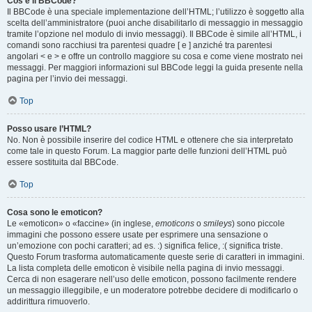
Cos’è il BBCode?
Il BBCode è una speciale implementazione dell’HTML; l’utilizzo è soggetto alla
scelta dell’amministratore (puoi anche disabilitarlo di messaggio in messaggio
tramite l’opzione nel modulo di invio messaggi). Il BBCode è simile all’HTML, i
comandi sono racchiusi tra parentesi quadre [ e ] anziché tra parentesi
angolari < e > e offre un controllo maggiore su cosa e come viene mostrato nei
messaggi. Per maggiori informazioni sul BBCode leggi la guida presente nella
pagina per l’invio dei messaggi.
Top
Posso usare l’HTML?
No. Non è possibile inserire del codice HTML e ottenere che sia interpretato
come tale in questo Forum. La maggior parte delle funzioni dell’HTML può
essere sostituita dal BBCode.
Top
Cosa sono le emoticon?
Le «emoticon» o «faccine» (in inglese,
emoticons
o
smileys
) sono piccole
immagini che possono essere usate per esprimere una sensazione o
un’emozione con pochi caratteri; ad es. :) significa felice, :( significa triste.
Questo Forum trasforma automaticamente queste serie di caratteri in immagini.
La lista completa delle emoticon è visibile nella pagina di invio messaggi.
Cerca di non esagerare nell’uso delle emoticon, possono facilmente rendere
un messaggio illeggibile, e un moderatore potrebbe decidere di modificarlo o
addirittura rimuoverlo.