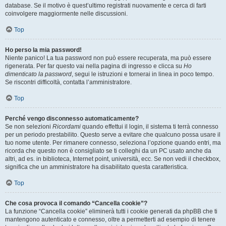
database. Se il motivo è quest’ultimo registrati nuovamente e cerca di farti
coinvolgere maggiormente nelle discussioni.
Top
Ho perso la mia password!
Niente panico! La tua password non può essere recuperata, ma può essere
rigenerata. Per far questo vai nella pagina di ingresso e clicca su
Ho
dimenticato la password
, segui le istruzioni e tornerai in linea in poco tempo.
Se riscontri difficoltà, contatta l’amministratore.
Top
Perché vengo disconnesso automaticamente?
Se non selezioni
Ricordami
quando effettui il login, il sistema ti terrà connesso
per un periodo prestabilito. Questo serve a evitare che qualcuno possa usare il
tuo nome utente. Per rimanere connesso, seleziona l’opzione quando entri, ma
ricorda che questo non è consigliato se ti colleghi da un PC usato anche da
altri, ad es. in biblioteca, Internet point, università, ecc. Se non vedi il checkbox,
significa che un amministratore ha disabilitato questa caratteristica.
Top
Che cosa provoca il comando “Cancella cookie”?
La funzione “Cancella cookie” eliminerà tutti i cookie generati da phpBB che ti
mantengono autenticato e connesso, oltre a permetterti ad esempio di tenere