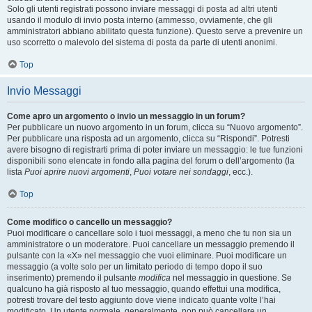
Solo gli utenti registrati possono inviare messaggi di posta ad altri utenti
usando il modulo di invio posta interno (ammesso, ovviamente, che gli
amministratori abbiano abilitato questa funzione). Questo serve a prevenire un
uso scorretto o malevolo del sistema di posta da parte di utenti anonimi.
Top
Invio Messaggi
Come apro un argomento o invio un messaggio in un forum?
Per pubblicare un nuovo argomento in un forum, clicca su “Nuovo argomento”.
Per pubblicare una risposta ad un argomento, clicca su “Rispondi”. Potresti
avere bisogno di registrarti prima di poter inviare un messaggio: le tue funzioni
disponibili sono elencate in fondo alla pagina del forum o dell’argomento (la
lista
Puoi aprire nuovi argomenti
,
Puoi votare nei sondaggi
, ecc.).
Top
Come modifico o cancello un messaggio?
Puoi modificare o cancellare solo i tuoi messaggi, a meno che tu non sia un
amministratore o un moderatore. Puoi cancellare un messaggio premendo il
pulsante con la «X» nel messaggio che vuoi eliminare. Puoi modificare un
messaggio (a volte solo per un limitato periodo di tempo dopo il suo
inserimento) premendo il pulsante
modifica
nel messaggio in questione. Se
qualcuno ha già risposto al tuo messaggio, quando effettui una modifica,
potresti trovare del testo aggiunto dove viene indicato quante volte l’hai
modificato. Un utente normale, generalmente, non può cancellare un