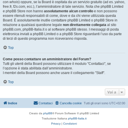
con
whois
) oppure, se la Board è ospitata da un servizio gratuito (ad es. yahoo,
free.fr, f2s.com, ecc.), l’amministratore di tale servizio. Nota che phpBB Limited
e phpBB Store non hanno
assolutamente alcun controllo
e non possono
essere ritenuti responsabili di come, dove e da chi viene utilizzata questa
Board. È assolutamente inutile contattare phpBB Limited o phpBB Store in
relazione a qualsiasi questione legale
non direttamente collegata
al sito
phpBB.com, phpBB-Italia.it o al software phpBB stesso. I messaggi di posta
elettronica inviati a phpBB Limited o a phpBB Store riguardanti l’uso da parte
di terzi di questo programma non riceveranno risposta.
Top
Come posso contattare un amministratore del Forum?
Tutti gli utenti della Board possono utilizzare il modulo "Contattaci", se
l’opzione è stata abilitata dall’amministratore.
I membri della Board possono anche usare il collegamento "Staff".
Top
Vai a
Indice
Contattaci
Cancella cookie
Tutti gli orari sono
UTC+02:00
Creato da
phpBB
® Forum Software © phpBB Limited
Traduzione Italiana
phpBB-Italia.it
Privacy
|
Condizioni