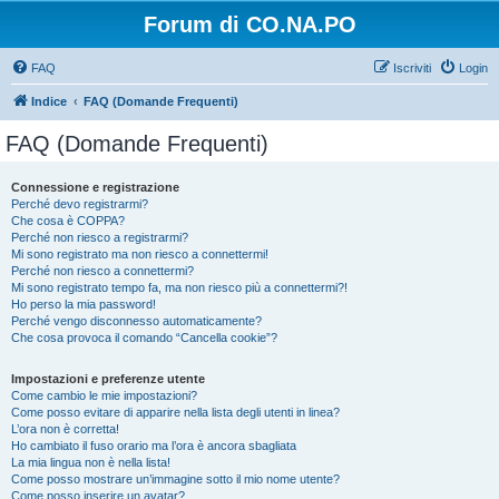
Forum di CO.NA.PO
FAQ
Iscriviti
Login
Indice
FAQ (Domande Frequenti)
FAQ (Domande Frequenti)
Connessione e registrazione
Perché devo registrarmi?
Che cosa è COPPA?
Perché non riesco a registrarmi?
Mi sono registrato ma non riesco a connettermi!
Perché non riesco a connettermi?
Mi sono registrato tempo fa, ma non riesco più a connettermi?!
Ho perso la mia password!
Perché vengo disconnesso automaticamente?
Che cosa provoca il comando “Cancella cookie”?
Impostazioni e preferenze utente
Come cambio le mie impostazioni?
Come posso evitare di apparire nella lista degli utenti in linea?
L’ora non è corretta!
Ho cambiato il fuso orario ma l’ora è ancora sbagliata
La mia lingua non è nella lista!
Come posso mostrare un’immagine sotto il mio nome utente?
Come posso inserire un avatar?