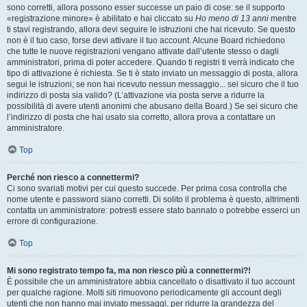
sono corretti, allora possono esser successe un paio di cose: se il supporto
«registrazione minore» è abilitato e hai cliccato su
Ho meno di 13 anni
mentre
ti stavi registrando, allora devi seguire le istruzioni che hai ricevuto. Se questo
non è il tuo caso, forse devi attivare il tuo account. Alcune Board richiedono
che tutte le nuove registrazioni vengano attivate dall’utente stesso o dagli
amministratori, prima di poter accedere. Quando ti registri ti verrà indicato che
tipo di attivazione è richiesta. Se ti è stato inviato un messaggio di posta, allora
segui le istruzioni; se non hai ricevuto nessun messaggio... sei sicuro che il tuo
indirizzo di posta sia valido? (L’attivazione via posta serve a ridurre la
possibilità di avere utenti anonimi che abusano della Board.) Se sei sicuro che
l’indirizzo di posta che hai usato sia corretto, allora prova a contattare un
amministratore.
Top
Perché non riesco a connettermi?
Ci sono svariati motivi per cui questo succede. Per prima cosa controlla che
nome utente e password siano corretti. Di solito il problema è questo, altrimenti
contatta un amministratore: potresti essere stato bannato o potrebbe esserci un
errore di configurazione.
Top
Mi sono registrato tempo fa, ma non riesco più a connettermi?!
È possibile che un amministratore abbia cancellato o disattivato il tuo account
per qualche ragione. Molti siti rimuovono periodicamente gli account degli
utenti che non hanno mai inviato messaggi, per ridurre la grandezza del