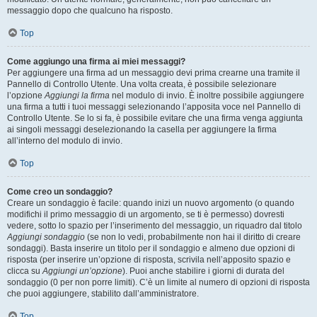
messaggio dopo che qualcuno ha risposto.
Top
Come aggiungo una firma ai miei messaggi?
Per aggiungere una firma ad un messaggio devi prima crearne una tramite il
Pannello di Controllo Utente. Una volta creata, è possibile selezionare
l’opzione
Aggiungi la firma
nel modulo di invio. È inoltre possibile aggiungere
una firma a tutti i tuoi messaggi selezionando l’apposita voce nel Pannello di
Controllo Utente. Se lo si fa, è possibile evitare che una firma venga aggiunta
ai singoli messaggi deselezionando la casella per aggiungere la firma
all’interno del modulo di invio.
Top
Come creo un sondaggio?
Creare un sondaggio è facile: quando inizi un nuovo argomento (o quando
modifichi il primo messaggio di un argomento, se ti è permesso) dovresti
vedere, sotto lo spazio per l’inserimento del messaggio, un riquadro dal titolo
Aggiungi sondaggio
(se non lo vedi, probabilmente non hai il diritto di creare
sondaggi). Basta inserire un titolo per il sondaggio e almeno due opzioni di
risposta (per inserire un’opzione di risposta, scrivila nell’apposito spazio e
clicca su
Aggiungi un’opzione
). Puoi anche stabilire i giorni di durata del
sondaggio (0 per non porre limiti). C’è un limite al numero di opzioni di risposta
che puoi aggiungere, stabilito dall’amministratore.
Top