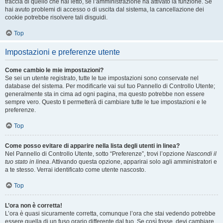
traccia di quello che hai letto, se l’amministrazione ha attivato la funzione. Se
hai avuto problemi di accesso o di uscita dal sistema, la cancellazione dei
cookie potrebbe risolvere tali disguidi.
Top
Impostazioni e preferenze utente
Come cambio le mie impostazioni?
Se sei un utente registrato, tutte le tue impostazioni sono conservate nel
database del sistema. Per modificarle vai sul tuo Pannello di Controllo Utente;
generalmente sta in cima ad ogni pagina, ma questo potrebbe non essere
sempre vero. Questo ti permetterà di cambiare tutte le tue impostazioni e le
preferenze.
Top
Come posso evitare di apparire nella lista degli utenti in linea?
Nel Pannello di Controllo Utente, sotto “Preferenze”, trovi l’opzione
Nascondi il
tuo stato in linea
. Attivando questa opzione, apparirai solo agli amministratori e
a te stesso. Verrai identificato come utente nascosto.
Top
L’ora non è corretta!
L’ora è quasi sicuramente corretta, comunque l’ora che stai vedendo potrebbe
essere quella di un fuso orario differente dal tuo. Se così fosse, devi cambiare