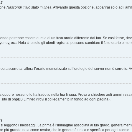
a?
zione
Nascondi il tuo stato in linea
. Attivando questa opzione, apparirai solo agli ammi
ndo potrebbe essere quella di un fuso orario differente dal tuo. Se così fosse, devi 
ydney, ecc. Nota che solo gli utenti registrati possono cambiare il fuso orario e mol
 ancora scorretta, allora l’orario memorizzato sull’orologio del server non è corretto
a oppure nessuno lo ha tradotto nella tua lingua. Prova a chiedere agli amministrator
l sito di phpBB Limited (trovi il collegamento in fondo ad ogni pagina).
e?
 leggono i messaggi. La prima è l’immagine associata al tuo grado, generalmente ha
agine più grande nota come avatar, che in genere è unica e specifica per ogni utente.