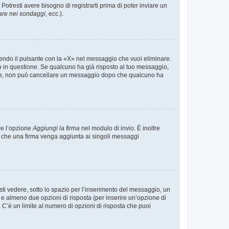
tresti avere bisogno di registrarti prima di poter inviare un
are nei sondaggi
, ecc.).
endo il pulsante con la «X» nel messaggio che vuoi eliminare.
in questione. Se qualcuno ha già risposto al tuo messaggio,
mente, non può cancellare un messaggio dopo che qualcuno ha
re l’opzione
Aggiungi la firma
nel modulo di invio. È inoltre
re che una firma venga aggiunta ai singoli messaggi
i vedere, sotto lo spazio per l’inserimento del messaggio, un
o e almeno due opzioni di risposta (per inserire un’opzione di
). C’è un limite al numero di opzioni di risposta che puoi