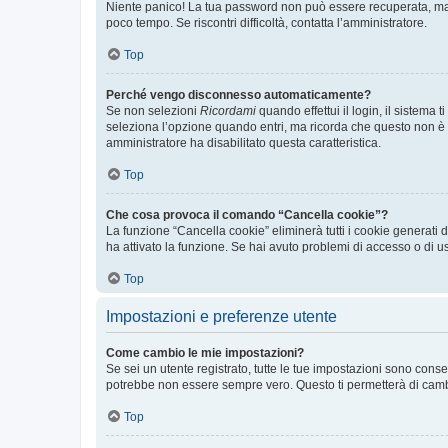
Niente panico! La tua password non può essere recuperata, ma p
poco tempo. Se riscontri difficoltà, contatta l’amministratore.
Top
Perché vengo disconnesso automaticamente?
Se non selezioni
Ricordami
quando effettui il login, il sistem
seleziona l’opzione quando entri, ma ricorda che questo non è con
amministratore ha disabilitato questa caratteristica.
Top
Che cosa provoca il comando “Cancella cookie”?
La funzione “Cancella cookie” eliminerà tutti i cookie generati
ha attivato la funzione. Se hai avuto problemi di accesso o di us
Top
Impostazioni e preferenze utente
Come cambio le mie impostazioni?
Se sei un utente registrato, tutte le tue impostazioni sono con
potrebbe non essere sempre vero. Questo ti permetterà di cambia
Top