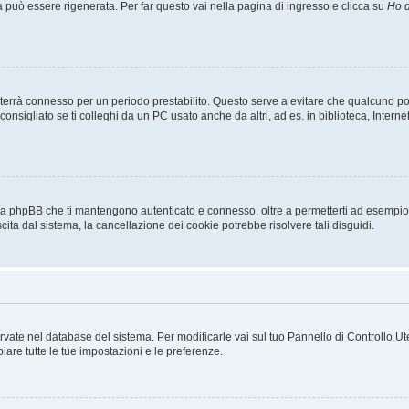
uò essere rigenerata. Per far questo vai nella pagina di ingresso e clicca su
Ho d
a ti terrà connesso per un periodo prestabilito. Questo serve a evitare che qualcuno
sigliato se ti colleghi da un PC usato anche da altri, ad es. in biblioteca, Internet
 da phpBB che ti mantengono autenticato e connesso, oltre a permetterti ad esempio d
cita dal sistema, la cancellazione dei cookie potrebbe risolvere tali disguidi.
servate nel database del sistema. Per modificarle vai sul tuo Pannello di Controllo
re tutte le tue impostazioni e le preferenze.