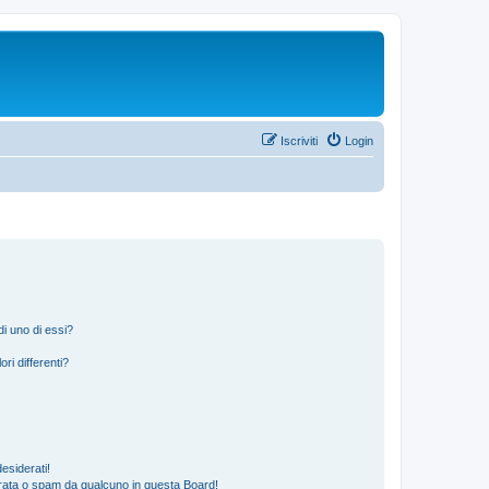
Iscriviti
Login
i uno di essi?
ri differenti?
esiderati!
rata o spam da qualcuno in questa Board!