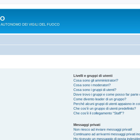
PO
 AUTONOMO DEI VIGILI DEL FUOCO
Livelli e gruppi di utenti
Cosa sono gli amministratori?
Cosa sono i moderatori?
Cosa sono i gruppi di utenti?
Dove trovo i gruppi e come posso far parte d
Come divento leader di un gruppo?
Perché alcuni gruppi di utenti appaiono in colo
Che cos’è un gruppo di utenti predefinito?
Che cos’è il collegamento “Staff”?
Messaggi privati
Non riesco ad inviare messaggi privati!
Continuano ad arrivarmi messaggi privati ind
Ho ricevuto un messaggio di posta indeside