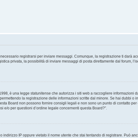
necessario registrarsi per inviare messaggi. Comunque, la registrazione ti darà acce
tica privata, la possibilità di inviare messaggi di posta direttamente dal forum, l’is
98, è una legge statunitense che autorizza i siti web a raccogliere informazioni da 
, permettendo la registrazione delle informazioni scritte dal minore. Se hai dubbi o i
esta Board non possono fornire consigli legali e non sono un punto di contatto per q
i e/o per questioni d’ordine legale concernenti questa Board?”.
 indirizzo IP oppure vietato il nome utente che stai tentando di registrare. Può anch