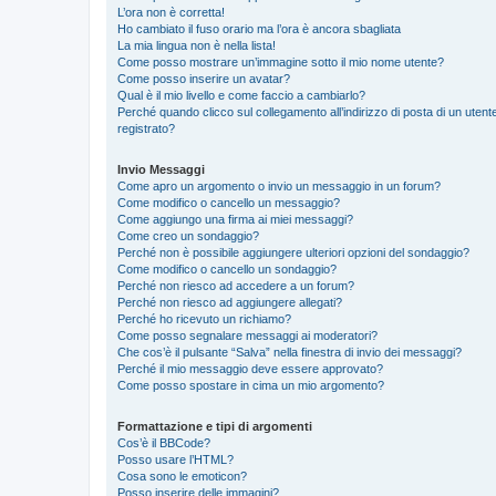
L’ora non è corretta!
Ho cambiato il fuso orario ma l’ora è ancora sbagliata
La mia lingua non è nella lista!
Come posso mostrare un’immagine sotto il mio nome utente?
Come posso inserire un avatar?
Qual è il mio livello e come faccio a cambiarlo?
Perché quando clicco sul collegamento all’indirizzo di posta di un ute
registrato?
Invio Messaggi
Come apro un argomento o invio un messaggio in un forum?
Come modifico o cancello un messaggio?
Come aggiungo una firma ai miei messaggi?
Come creo un sondaggio?
Perché non è possibile aggiungere ulteriori opzioni del sondaggio?
Come modifico o cancello un sondaggio?
Perché non riesco ad accedere a un forum?
Perché non riesco ad aggiungere allegati?
Perché ho ricevuto un richiamo?
Come posso segnalare messaggi ai moderatori?
Che cos’è il pulsante “Salva” nella finestra di invio dei messaggi?
Perché il mio messaggio deve essere approvato?
Come posso spostare in cima un mio argomento?
Formattazione e tipi di argomenti
Cos’è il BBCode?
Posso usare l’HTML?
Cosa sono le emoticon?
Posso inserire delle immagini?