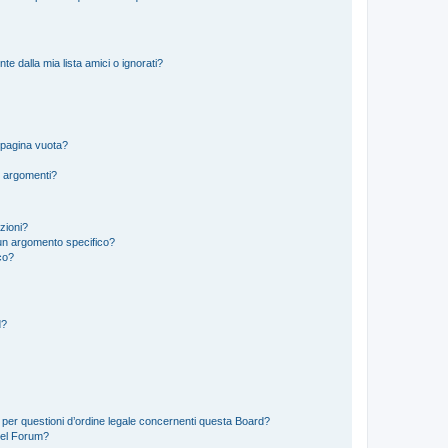
 dalla mia lista amici o ignorati?
 pagina vuota?
i argomenti?
izioni?
un argomento specifico?
co?
d?
 per questioni d’ordine legale concernenti questa Board?
del Forum?