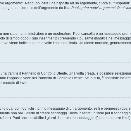
 argomento”. Per pubblicare una risposta ad un argomento, clicca su “Rispondi”. Po
la pagina del forum o dell’argomento (la lista
Puoi aprire nuovi argomenti
,
Puoi vot
 tu non sia un amministratore o un moderatore. Puoi cancellare un messaggio prem
iodo di tempo dopo il suo inserimento) premendo il pulsante
modifica
nel messaggio 
nto dove viene indicato quante volte l’hai modificato. Un utente normale, general
a tramite il Pannello di Controllo Utente. Una volta creata, è possibile seleziona
ndo l’apposita voce nel Pannello di Controllo Utente. Se lo si fa, è possibile evita
el modulo di invio.
(o quando modifichi il primo messaggio di un argomento, se ti è permesso) dovrest
mente non hai il diritto di creare sondaggi). Basta inserire un titolo per il sondaggi
pzione
). Puoi anche stabilire i giorni di durata del sondaggio (0 per non porre limiti