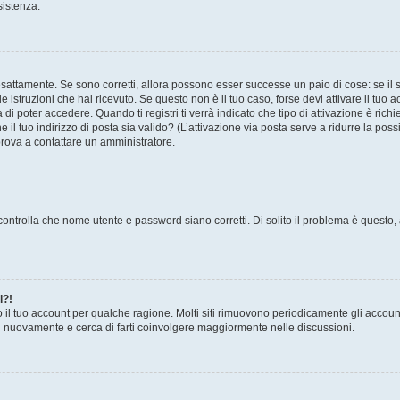
sistenza.
sattamente. Se sono corretti, allora possono esser successe un paio di cose: se il 
le istruzioni che hai ricevuto. Se questo non è il tuo caso, forse devi attivare il tu
di poter accedere. Quando ti registri ti verrà indicato che tipo di attivazione è richi
e il tuo indirizzo di posta sia valido? (L’attivazione via posta serve a ridurre la po
 prova a contattare un amministratore.
ontrolla che nome utente e password siano corretti. Di solito il problema è questo, a
i?!
o il tuo account per qualche ragione. Molti siti rimuovono periodicamente gli accoun
ti nuovamente e cerca di farti coinvolgere maggiormente nelle discussioni.