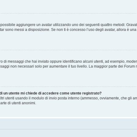
” è possibile aggiungere un avatar utilizzando uno dei seguenti quattro metodi: Gra
atar sono messi a disposizione. Se non ti è concesso l’uso degli avatar, allora è un
mero di messaggi che hai inviato oppure identificano alcuni utenti, ad esempio, mode
ssaggi non necessari solo per aumentare il tuo livello. La maggior parte dei Forum
 di un utente mi chiede di accedere come utente registrato?
altri utenti usando il modulo di invio posta interno (ammesso, ovviamente, che gli a
arte di utenti anonimi.