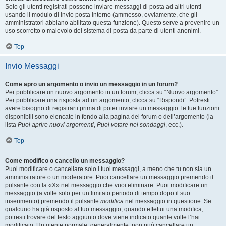
Solo gli utenti registrati possono inviare messaggi di posta ad altri utenti
usando il modulo di invio posta interno (ammesso, ovviamente, che gli
amministratori abbiano abilitato questa funzione). Questo serve a prevenire un
uso scorretto o malevolo del sistema di posta da parte di utenti anonimi.
Top
Invio Messaggi
Come apro un argomento o invio un messaggio in un forum?
Per pubblicare un nuovo argomento in un forum, clicca su “Nuovo argomento”.
Per pubblicare una risposta ad un argomento, clicca su “Rispondi”. Potresti
avere bisogno di registrarti prima di poter inviare un messaggio: le tue funzioni
disponibili sono elencate in fondo alla pagina del forum o dell’argomento (la
lista
Puoi aprire nuovi argomenti
,
Puoi votare nei sondaggi
, ecc.).
Top
Come modifico o cancello un messaggio?
Puoi modificare o cancellare solo i tuoi messaggi, a meno che tu non sia un
amministratore o un moderatore. Puoi cancellare un messaggio premendo il
pulsante con la «X» nel messaggio che vuoi eliminare. Puoi modificare un
messaggio (a volte solo per un limitato periodo di tempo dopo il suo
inserimento) premendo il pulsante
modifica
nel messaggio in questione. Se
qualcuno ha già risposto al tuo messaggio, quando effettui una modifica,
potresti trovare del testo aggiunto dove viene indicato quante volte l’hai
modificato. Un utente normale, generalmente, non può cancellare un