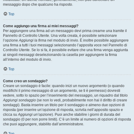
messaggio dopo che qualcuno ha risposto.
Top
Come aggiungo una firma ai miei messaggi?
Per aggiungere una firma ad un messaggio devi prima crearne una tramite il
Pannello di Controllo Utente. Una volta creata, è possibile selezionare
l’opzione
Aggiungi la firma
nel modulo di invio. È inoltre possibile aggiungere
una firma a tutti i tuoi messaggi selezionando l’apposita voce nel Pannello di
Controllo Utente. Se lo si fa, è possibile evitare che una firma venga aggiunta
ai singoli messaggi deselezionando la casella per aggiungere la firma
all’interno del modulo di invio.
Top
Come creo un sondaggio?
Creare un sondaggio è facile: quando inizi un nuovo argomento (o quando
modifichi il primo messaggio di un argomento, se ti è permesso) dovresti
vedere, sotto lo spazio per l’inserimento del messaggio, un riquadro dal titolo
Aggiungi sondaggio
(se non lo vedi, probabilmente non hai il diritto di creare
sondaggi). Basta inserire un titolo per il sondaggio e almeno due opzioni di
risposta (per inserire un’opzione di risposta, scrivila nell’apposito spazio e
clicca su
Aggiungi un’opzione
). Puoi anche stabilire i giorni di durata del
sondaggio (0 per non porre limiti). C’è un limite al numero di opzioni di risposta
che puoi aggiungere, stabilito dall’amministratore.
Top