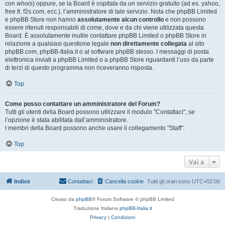
con
whois
) oppure, se la Board è ospitata da un servizio gratuito (ad es. yahoo,
free.fr, f2s.com, ecc.), l’amministratore di tale servizio. Nota che phpBB Limited
e phpBB Store non hanno
assolutamente alcun controllo
e non possono
essere ritenuti responsabili di come, dove e da chi viene utilizzata questa
Board. È assolutamente inutile contattare phpBB Limited o phpBB Store in
relazione a qualsiasi questione legale
non direttamente collegata
al sito
phpBB.com, phpBB-Italia.it o al software phpBB stesso. I messaggi di posta
elettronica inviati a phpBB Limited o a phpBB Store riguardanti l’uso da parte
di terzi di questo programma non riceveranno risposta.
Top
Come posso contattare un amministratore del Forum?
Tutti gli utenti della Board possono utilizzare il modulo "Contattaci", se
l’opzione è stata abilitata dall’amministratore.
I membri della Board possono anche usare il collegamento "Staff".
Top
Vai a
Indice
Contattaci
Cancella cookie
Tutti gli orari sono
UTC+02:00
Creato da
phpBB
® Forum Software © phpBB Limited
Traduzione Italiana
phpBB-Italia.it
Privacy
|
Condizioni