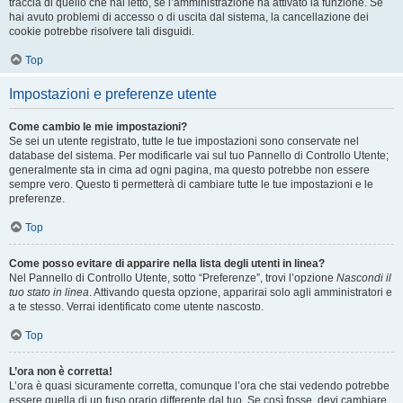
traccia di quello che hai letto, se l’amministrazione ha attivato la funzione. Se
hai avuto problemi di accesso o di uscita dal sistema, la cancellazione dei
cookie potrebbe risolvere tali disguidi.
Top
Impostazioni e preferenze utente
Come cambio le mie impostazioni?
Se sei un utente registrato, tutte le tue impostazioni sono conservate nel
database del sistema. Per modificarle vai sul tuo Pannello di Controllo Utente;
generalmente sta in cima ad ogni pagina, ma questo potrebbe non essere
sempre vero. Questo ti permetterà di cambiare tutte le tue impostazioni e le
preferenze.
Top
Come posso evitare di apparire nella lista degli utenti in linea?
Nel Pannello di Controllo Utente, sotto “Preferenze”, trovi l’opzione
Nascondi il
tuo stato in linea
. Attivando questa opzione, apparirai solo agli amministratori e
a te stesso. Verrai identificato come utente nascosto.
Top
L’ora non è corretta!
L’ora è quasi sicuramente corretta, comunque l’ora che stai vedendo potrebbe
essere quella di un fuso orario differente dal tuo. Se così fosse, devi cambiare