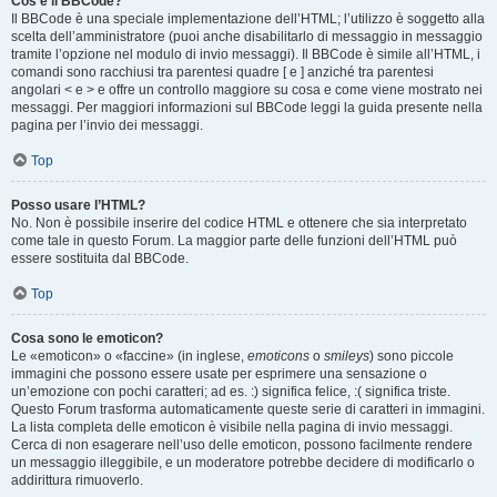
Cos’è il BBCode?
Il BBCode è una speciale implementazione dell’HTML; l’utilizzo è soggetto alla
scelta dell’amministratore (puoi anche disabilitarlo di messaggio in messaggio
tramite l’opzione nel modulo di invio messaggi). Il BBCode è simile all’HTML, i
comandi sono racchiusi tra parentesi quadre [ e ] anziché tra parentesi
angolari < e > e offre un controllo maggiore su cosa e come viene mostrato nei
messaggi. Per maggiori informazioni sul BBCode leggi la guida presente nella
pagina per l’invio dei messaggi.
Top
Posso usare l’HTML?
No. Non è possibile inserire del codice HTML e ottenere che sia interpretato
come tale in questo Forum. La maggior parte delle funzioni dell’HTML può
essere sostituita dal BBCode.
Top
Cosa sono le emoticon?
Le «emoticon» o «faccine» (in inglese,
emoticons
o
smileys
) sono piccole
immagini che possono essere usate per esprimere una sensazione o
un’emozione con pochi caratteri; ad es. :) significa felice, :( significa triste.
Questo Forum trasforma automaticamente queste serie di caratteri in immagini.
La lista completa delle emoticon è visibile nella pagina di invio messaggi.
Cerca di non esagerare nell’uso delle emoticon, possono facilmente rendere
un messaggio illeggibile, e un moderatore potrebbe decidere di modificarlo o
addirittura rimuoverlo.