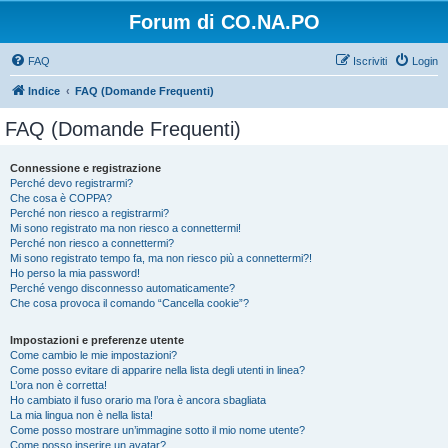
Forum di CO.NA.PO
FAQ
Iscriviti
Login
Indice
FAQ (Domande Frequenti)
FAQ (Domande Frequenti)
Connessione e registrazione
Perché devo registrarmi?
Che cosa è COPPA?
Perché non riesco a registrarmi?
Mi sono registrato ma non riesco a connettermi!
Perché non riesco a connettermi?
Mi sono registrato tempo fa, ma non riesco più a connettermi?!
Ho perso la mia password!
Perché vengo disconnesso automaticamente?
Che cosa provoca il comando “Cancella cookie”?
Impostazioni e preferenze utente
Come cambio le mie impostazioni?
Come posso evitare di apparire nella lista degli utenti in linea?
L’ora non è corretta!
Ho cambiato il fuso orario ma l’ora è ancora sbagliata
La mia lingua non è nella lista!
Come posso mostrare un’immagine sotto il mio nome utente?
Come posso inserire un avatar?