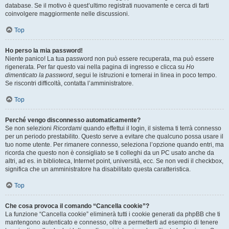
database. Se il motivo è quest’ultimo registrati nuovamente e cerca di farti
coinvolgere maggiormente nelle discussioni.
Top
Ho perso la mia password!
Niente panico! La tua password non può essere recuperata, ma può essere
rigenerata. Per far questo vai nella pagina di ingresso e clicca su
Ho
dimenticato la password
, segui le istruzioni e tornerai in linea in poco tempo.
Se riscontri difficoltà, contatta l’amministratore.
Top
Perché vengo disconnesso automaticamente?
Se non selezioni
Ricordami
quando effettui il login, il sistema ti terrà connesso
per un periodo prestabilito. Questo serve a evitare che qualcuno possa usare il
tuo nome utente. Per rimanere connesso, seleziona l’opzione quando entri, ma
ricorda che questo non è consigliato se ti colleghi da un PC usato anche da
altri, ad es. in biblioteca, Internet point, università, ecc. Se non vedi il checkbox,
significa che un amministratore ha disabilitato questa caratteristica.
Top
Che cosa provoca il comando “Cancella cookie”?
La funzione “Cancella cookie” eliminerà tutti i cookie generati da phpBB che ti
mantengono autenticato e connesso, oltre a permetterti ad esempio di tenere