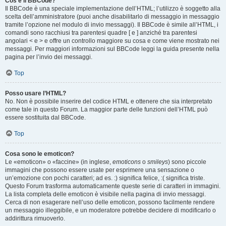
Cos’è il BBCode?
Il BBCode è una speciale implementazione dell’HTML; l’utilizzo è soggetto alla
scelta dell’amministratore (puoi anche disabilitarlo di messaggio in messaggio
tramite l’opzione nel modulo di invio messaggi). Il BBCode è simile all’HTML, i
comandi sono racchiusi tra parentesi quadre [ e ] anziché tra parentesi
angolari < e > e offre un controllo maggiore su cosa e come viene mostrato nei
messaggi. Per maggiori informazioni sul BBCode leggi la guida presente nella
pagina per l’invio dei messaggi.
Top
Posso usare l’HTML?
No. Non è possibile inserire del codice HTML e ottenere che sia interpretato
come tale in questo Forum. La maggior parte delle funzioni dell’HTML può
essere sostituita dal BBCode.
Top
Cosa sono le emoticon?
Le «emoticon» o «faccine» (in inglese,
emoticons
o
smileys
) sono piccole
immagini che possono essere usate per esprimere una sensazione o
un’emozione con pochi caratteri; ad es. :) significa felice, :( significa triste.
Questo Forum trasforma automaticamente queste serie di caratteri in immagini.
La lista completa delle emoticon è visibile nella pagina di invio messaggi.
Cerca di non esagerare nell’uso delle emoticon, possono facilmente rendere
un messaggio illeggibile, e un moderatore potrebbe decidere di modificarlo o
addirittura rimuoverlo.