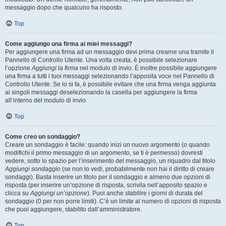
messaggio dopo che qualcuno ha risposto.
Top
Come aggiungo una firma ai miei messaggi?
Per aggiungere una firma ad un messaggio devi prima crearne una tramite il
Pannello di Controllo Utente. Una volta creata, è possibile selezionare
l’opzione
Aggiungi la firma
nel modulo di invio. È inoltre possibile aggiungere
una firma a tutti i tuoi messaggi selezionando l’apposita voce nel Pannello di
Controllo Utente. Se lo si fa, è possibile evitare che una firma venga aggiunta
ai singoli messaggi deselezionando la casella per aggiungere la firma
all’interno del modulo di invio.
Top
Come creo un sondaggio?
Creare un sondaggio è facile: quando inizi un nuovo argomento (o quando
modifichi il primo messaggio di un argomento, se ti è permesso) dovresti
vedere, sotto lo spazio per l’inserimento del messaggio, un riquadro dal titolo
Aggiungi sondaggio
(se non lo vedi, probabilmente non hai il diritto di creare
sondaggi). Basta inserire un titolo per il sondaggio e almeno due opzioni di
risposta (per inserire un’opzione di risposta, scrivila nell’apposito spazio e
clicca su
Aggiungi un’opzione
). Puoi anche stabilire i giorni di durata del
sondaggio (0 per non porre limiti). C’è un limite al numero di opzioni di risposta
che puoi aggiungere, stabilito dall’amministratore.
Top