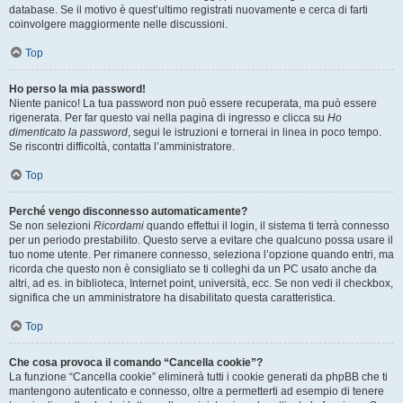
database. Se il motivo è quest’ultimo registrati nuovamente e cerca di farti
coinvolgere maggiormente nelle discussioni.
Top
Ho perso la mia password!
Niente panico! La tua password non può essere recuperata, ma può essere
rigenerata. Per far questo vai nella pagina di ingresso e clicca su
Ho
dimenticato la password
, segui le istruzioni e tornerai in linea in poco tempo.
Se riscontri difficoltà, contatta l’amministratore.
Top
Perché vengo disconnesso automaticamente?
Se non selezioni
Ricordami
quando effettui il login, il sistema ti terrà connesso
per un periodo prestabilito. Questo serve a evitare che qualcuno possa usare il
tuo nome utente. Per rimanere connesso, seleziona l’opzione quando entri, ma
ricorda che questo non è consigliato se ti colleghi da un PC usato anche da
altri, ad es. in biblioteca, Internet point, università, ecc. Se non vedi il checkbox,
significa che un amministratore ha disabilitato questa caratteristica.
Top
Che cosa provoca il comando “Cancella cookie”?
La funzione “Cancella cookie” eliminerà tutti i cookie generati da phpBB che ti
mantengono autenticato e connesso, oltre a permetterti ad esempio di tenere