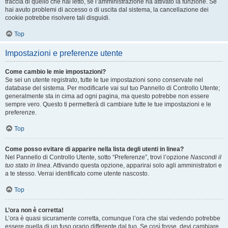
traccia di quello che hai letto, se l’amministrazione ha attivato la funzione. Se
hai avuto problemi di accesso o di uscita dal sistema, la cancellazione dei
cookie potrebbe risolvere tali disguidi.
Top
Impostazioni e preferenze utente
Come cambio le mie impostazioni?
Se sei un utente registrato, tutte le tue impostazioni sono conservate nel
database del sistema. Per modificarle vai sul tuo Pannello di Controllo Utente;
generalmente sta in cima ad ogni pagina, ma questo potrebbe non essere
sempre vero. Questo ti permetterà di cambiare tutte le tue impostazioni e le
preferenze.
Top
Come posso evitare di apparire nella lista degli utenti in linea?
Nel Pannello di Controllo Utente, sotto “Preferenze”, trovi l’opzione
Nascondi il
tuo stato in linea
. Attivando questa opzione, apparirai solo agli amministratori e
a te stesso. Verrai identificato come utente nascosto.
Top
L’ora non è corretta!
L’ora è quasi sicuramente corretta, comunque l’ora che stai vedendo potrebbe
essere quella di un fuso orario differente dal tuo. Se così fosse, devi cambiare