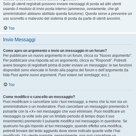
Solo gli utenti registrati possono inviare messaggi di posta ad altri utenti
usando il modulo di invio posta interno (ammesso, ovviamente, che gli
amministratori abbiano abilitato questa funzione). Questo serve a prevenire un
uso scorretto o malevolo del sistema di posta da parte di utenti anonimi.
Top
Invio Messaggi
Come apro un argomento o invio un messaggio in un forum?
Per pubblicare un nuovo argomento in un forum, clicca su “Nuovo argomento”.
Per pubblicare una risposta ad un argomento, clicca su “Rispondi”. Potresti
avere bisogno di registrarti prima di poter inviare un messaggio: le tue funzioni
disponibili sono elencate in fondo alla pagina del forum o dell’argomento (la
lista
Puoi aprire nuovi argomenti
,
Puoi votare nei sondaggi
, ecc.).
Top
Come modifico o cancello un messaggio?
Puoi modificare o cancellare solo i tuoi messaggi, a meno che tu non sia un
amministratore o un moderatore. Puoi cancellare un messaggio premendo il
pulsante con la «X» nel messaggio che vuoi eliminare. Puoi modificare un
messaggio (a volte solo per un limitato periodo di tempo dopo il suo
inserimento) premendo il pulsante
modifica
nel messaggio in questione. Se
qualcuno ha già risposto al tuo messaggio, quando effettui una modifica,
potresti trovare del testo aggiunto dove viene indicato quante volte l’hai
modificato. Un utente normale, generalmente, non può cancellare un