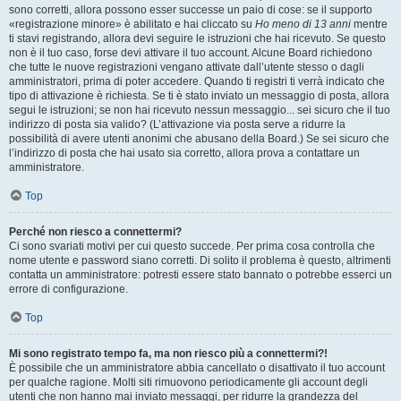
sono corretti, allora possono esser successe un paio di cose: se il supporto
«registrazione minore» è abilitato e hai cliccato su
Ho meno di 13 anni
mentre
ti stavi registrando, allora devi seguire le istruzioni che hai ricevuto. Se questo
non è il tuo caso, forse devi attivare il tuo account. Alcune Board richiedono
che tutte le nuove registrazioni vengano attivate dall’utente stesso o dagli
amministratori, prima di poter accedere. Quando ti registri ti verrà indicato che
tipo di attivazione è richiesta. Se ti è stato inviato un messaggio di posta, allora
segui le istruzioni; se non hai ricevuto nessun messaggio... sei sicuro che il tuo
indirizzo di posta sia valido? (L’attivazione via posta serve a ridurre la
possibilità di avere utenti anonimi che abusano della Board.) Se sei sicuro che
l’indirizzo di posta che hai usato sia corretto, allora prova a contattare un
amministratore.
Top
Perché non riesco a connettermi?
Ci sono svariati motivi per cui questo succede. Per prima cosa controlla che
nome utente e password siano corretti. Di solito il problema è questo, altrimenti
contatta un amministratore: potresti essere stato bannato o potrebbe esserci un
errore di configurazione.
Top
Mi sono registrato tempo fa, ma non riesco più a connettermi?!
È possibile che un amministratore abbia cancellato o disattivato il tuo account
per qualche ragione. Molti siti rimuovono periodicamente gli account degli
utenti che non hanno mai inviato messaggi, per ridurre la grandezza del