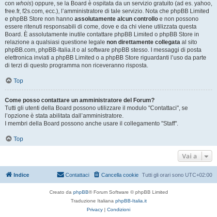
con
whois
) oppure, se la Board è ospitata da un servizio gratuito (ad es. yahoo,
free.fr, f2s.com, ecc.), l’amministratore di tale servizio. Nota che phpBB Limited
e phpBB Store non hanno
assolutamente alcun controllo
e non possono
essere ritenuti responsabili di come, dove e da chi viene utilizzata questa
Board. È assolutamente inutile contattare phpBB Limited o phpBB Store in
relazione a qualsiasi questione legale
non direttamente collegata
al sito
phpBB.com, phpBB-Italia.it o al software phpBB stesso. I messaggi di posta
elettronica inviati a phpBB Limited o a phpBB Store riguardanti l’uso da parte
di terzi di questo programma non riceveranno risposta.
Top
Come posso contattare un amministratore del Forum?
Tutti gli utenti della Board possono utilizzare il modulo "Contattaci", se
l’opzione è stata abilitata dall’amministratore.
I membri della Board possono anche usare il collegamento "Staff".
Top
Vai a
Indice
Contattaci
Cancella cookie
Tutti gli orari sono
UTC+02:00
Creato da
phpBB
® Forum Software © phpBB Limited
Traduzione Italiana
phpBB-Italia.it
Privacy
|
Condizioni