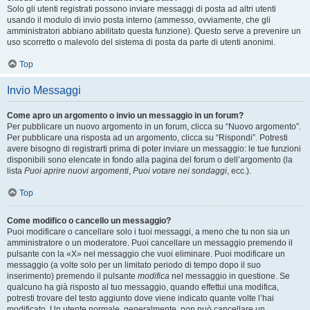
Solo gli utenti registrati possono inviare messaggi di posta ad altri utenti
usando il modulo di invio posta interno (ammesso, ovviamente, che gli
amministratori abbiano abilitato questa funzione). Questo serve a prevenire un
uso scorretto o malevolo del sistema di posta da parte di utenti anonimi.
Top
Invio Messaggi
Come apro un argomento o invio un messaggio in un forum?
Per pubblicare un nuovo argomento in un forum, clicca su “Nuovo argomento”.
Per pubblicare una risposta ad un argomento, clicca su “Rispondi”. Potresti
avere bisogno di registrarti prima di poter inviare un messaggio: le tue funzioni
disponibili sono elencate in fondo alla pagina del forum o dell’argomento (la
lista
Puoi aprire nuovi argomenti
,
Puoi votare nei sondaggi
, ecc.).
Top
Come modifico o cancello un messaggio?
Puoi modificare o cancellare solo i tuoi messaggi, a meno che tu non sia un
amministratore o un moderatore. Puoi cancellare un messaggio premendo il
pulsante con la «X» nel messaggio che vuoi eliminare. Puoi modificare un
messaggio (a volte solo per un limitato periodo di tempo dopo il suo
inserimento) premendo il pulsante
modifica
nel messaggio in questione. Se
qualcuno ha già risposto al tuo messaggio, quando effettui una modifica,
potresti trovare del testo aggiunto dove viene indicato quante volte l’hai
modificato. Un utente normale, generalmente, non può cancellare un