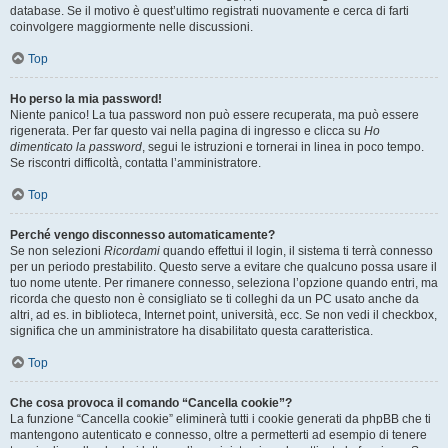
database. Se il motivo è quest’ultimo registrati nuovamente e cerca di farti
coinvolgere maggiormente nelle discussioni.
Top
Ho perso la mia password!
Niente panico! La tua password non può essere recuperata, ma può essere
rigenerata. Per far questo vai nella pagina di ingresso e clicca su
Ho
dimenticato la password
, segui le istruzioni e tornerai in linea in poco tempo.
Se riscontri difficoltà, contatta l’amministratore.
Top
Perché vengo disconnesso automaticamente?
Se non selezioni
Ricordami
quando effettui il login, il sistema ti terrà connesso
per un periodo prestabilito. Questo serve a evitare che qualcuno possa usare il
tuo nome utente. Per rimanere connesso, seleziona l’opzione quando entri, ma
ricorda che questo non è consigliato se ti colleghi da un PC usato anche da
altri, ad es. in biblioteca, Internet point, università, ecc. Se non vedi il checkbox,
significa che un amministratore ha disabilitato questa caratteristica.
Top
Che cosa provoca il comando “Cancella cookie”?
La funzione “Cancella cookie” eliminerà tutti i cookie generati da phpBB che ti
mantengono autenticato e connesso, oltre a permetterti ad esempio di tenere