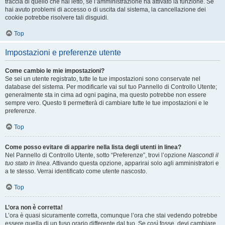
traccia di quello che hai letto, se l’amministrazione ha attivato la funzione. Se
hai avuto problemi di accesso o di uscita dal sistema, la cancellazione dei
cookie potrebbe risolvere tali disguidi.
Top
Impostazioni e preferenze utente
Come cambio le mie impostazioni?
Se sei un utente registrato, tutte le tue impostazioni sono conservate nel
database del sistema. Per modificarle vai sul tuo Pannello di Controllo Utente;
generalmente sta in cima ad ogni pagina, ma questo potrebbe non essere
sempre vero. Questo ti permetterà di cambiare tutte le tue impostazioni e le
preferenze.
Top
Come posso evitare di apparire nella lista degli utenti in linea?
Nel Pannello di Controllo Utente, sotto “Preferenze”, trovi l’opzione
Nascondi il
tuo stato in linea
. Attivando questa opzione, apparirai solo agli amministratori e
a te stesso. Verrai identificato come utente nascosto.
Top
L’ora non è corretta!
L’ora è quasi sicuramente corretta, comunque l’ora che stai vedendo potrebbe
essere quella di un fuso orario differente dal tuo. Se così fosse, devi cambiare