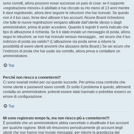
sono corretti, allora possono esser successe un paio di cose: se il supporto
«registrazione minore» è abilitato e hai cliccato su
Ho meno di 13 anni
mentre
ti stavi registrando, allora devi seguire le istruzioni che hai ricevuto. Se questo
non è il tuo caso, forse devi attivare il tuo account. Alcune Board richiedono
che tutte le nuove registrazioni vengano attivate dall’utente stesso o dagli
amministratori, prima di poter accedere. Quando ti registri ti verrà indicato che
tipo di attivazione è richiesta. Se ti è stato inviato un messaggio di posta, allora
segui le istruzioni; se non hai ricevuto nessun messaggio... sei sicuro che il tuo
indirizzo di posta sia valido? (L’attivazione via posta serve a ridurre la
possibilità di avere utenti anonimi che abusano della Board.) Se sei sicuro che
l’indirizzo di posta che hai usato sia corretto, allora prova a contattare un
amministratore.
Top
Perché non riesco a connettermi?
Ci sono svariati motivi per cui questo succede. Per prima cosa controlla che
nome utente e password siano corretti. Di solito il problema è questo, altrimenti
contatta un amministratore: potresti essere stato bannato o potrebbe esserci un
errore di configurazione.
Top
Mi sono registrato tempo fa, ma non riesco più a connettermi?!
È possibile che un amministratore abbia cancellato o disattivato il tuo account
per qualche ragione. Molti siti rimuovono periodicamente gli account degli
utenti che non hanno mai inviato messaggi, per ridurre la grandezza del