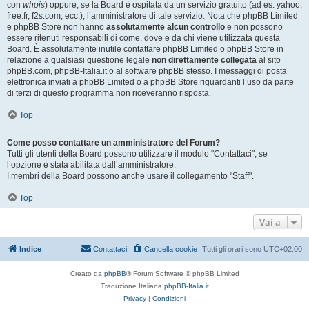
con
whois
) oppure, se la Board è ospitata da un servizio gratuito (ad es. yahoo,
free.fr, f2s.com, ecc.), l’amministratore di tale servizio. Nota che phpBB Limited
e phpBB Store non hanno
assolutamente alcun controllo
e non possono
essere ritenuti responsabili di come, dove e da chi viene utilizzata questa
Board. È assolutamente inutile contattare phpBB Limited o phpBB Store in
relazione a qualsiasi questione legale
non direttamente collegata
al sito
phpBB.com, phpBB-Italia.it o al software phpBB stesso. I messaggi di posta
elettronica inviati a phpBB Limited o a phpBB Store riguardanti l’uso da parte
di terzi di questo programma non riceveranno risposta.
Top
Come posso contattare un amministratore del Forum?
Tutti gli utenti della Board possono utilizzare il modulo "Contattaci", se
l’opzione è stata abilitata dall’amministratore.
I membri della Board possono anche usare il collegamento "Staff".
Top
Vai a
Indice
Contattaci
Cancella cookie
Tutti gli orari sono
UTC+02:00
Creato da
phpBB
® Forum Software © phpBB Limited
Traduzione Italiana
phpBB-Italia.it
Privacy
|
Condizioni