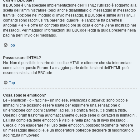
Cos’è il BBCode?
Il BBCode è una speciale implementazione dell’HTML; l’utilizzo è soggetto alla
scelta dell’amministratore (puoi anche disabilitarlo di messaggio in messaggio
tramite l’opzione nel modulo di invio messaggi). Il BBCode è simile all’HTML, i
comandi sono racchiusi tra parentesi quadre [ e ] anziché tra parentesi
angolari < e > e offre un controllo maggiore su cosa e come viene mostrato nei
messaggi. Per maggiori informazioni sul BBCode leggi la guida presente nella
pagina per l’invio dei messaggi.
Top
Posso usare l’HTML?
No. Non è possibile inserire del codice HTML e ottenere che sia interpretato
come tale in questo Forum. La maggior parte delle funzioni dell’HTML può
essere sostituita dal BBCode.
Top
Cosa sono le emoticon?
Le «emoticon» o «faccine» (in inglese,
emoticons
o
smileys
) sono piccole
immagini che possono essere usate per esprimere una sensazione o
un’emozione con pochi caratteri; ad es. :) significa felice, :( significa triste.
Questo Forum trasforma automaticamente queste serie di caratteri in immagini.
La lista completa delle emoticon è visibile nella pagina di invio messaggi.
Cerca di non esagerare nell’uso delle emoticon, possono facilmente rendere
un messaggio illeggibile, e un moderatore potrebbe decidere di modificarlo o
addirittura rimuoverlo.