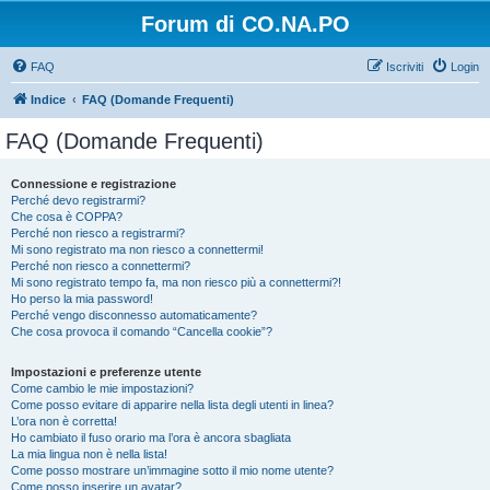
Forum di CO.NA.PO
FAQ
Iscriviti
Login
Indice
FAQ (Domande Frequenti)
FAQ (Domande Frequenti)
Connessione e registrazione
Perché devo registrarmi?
Che cosa è COPPA?
Perché non riesco a registrarmi?
Mi sono registrato ma non riesco a connettermi!
Perché non riesco a connettermi?
Mi sono registrato tempo fa, ma non riesco più a connettermi?!
Ho perso la mia password!
Perché vengo disconnesso automaticamente?
Che cosa provoca il comando “Cancella cookie”?
Impostazioni e preferenze utente
Come cambio le mie impostazioni?
Come posso evitare di apparire nella lista degli utenti in linea?
L’ora non è corretta!
Ho cambiato il fuso orario ma l’ora è ancora sbagliata
La mia lingua non è nella lista!
Come posso mostrare un’immagine sotto il mio nome utente?
Come posso inserire un avatar?