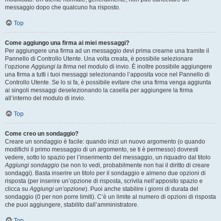
messaggio dopo che qualcuno ha risposto.
Top
Come aggiungo una firma ai miei messaggi?
Per aggiungere una firma ad un messaggio devi prima crearne una tramite il
Pannello di Controllo Utente. Una volta creata, è possibile selezionare
l’opzione
Aggiungi la firma
nel modulo di invio. È inoltre possibile aggiungere
una firma a tutti i tuoi messaggi selezionando l’apposita voce nel Pannello di
Controllo Utente. Se lo si fa, è possibile evitare che una firma venga aggiunta
ai singoli messaggi deselezionando la casella per aggiungere la firma
all’interno del modulo di invio.
Top
Come creo un sondaggio?
Creare un sondaggio è facile: quando inizi un nuovo argomento (o quando
modifichi il primo messaggio di un argomento, se ti è permesso) dovresti
vedere, sotto lo spazio per l’inserimento del messaggio, un riquadro dal titolo
Aggiungi sondaggio
(se non lo vedi, probabilmente non hai il diritto di creare
sondaggi). Basta inserire un titolo per il sondaggio e almeno due opzioni di
risposta (per inserire un’opzione di risposta, scrivila nell’apposito spazio e
clicca su
Aggiungi un’opzione
). Puoi anche stabilire i giorni di durata del
sondaggio (0 per non porre limiti). C’è un limite al numero di opzioni di risposta
che puoi aggiungere, stabilito dall’amministratore.
Top