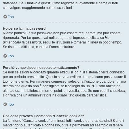
database. Se il motivo è quest’ultimo registrati nuovamente e cerca di farti
coinvolgere maggiormente nelle discussioni.
Top
Ho perso la mia password!
Niente panico! La tua password non può essere recuperata, ma può essere
rigenerata. Per far questo vai nella pagina di ingresso e clicca su
Ho
dimenticato la password
, segui le istruzioni e tornerai in linea in poco tempo.
Se riscontri difficoltà, contatta l’amministratore.
Top
Perché vengo disconnesso automaticamente?
Se non selezioni
Ricordami
quando effettui il login, il sistema ti terrà connesso
per un periodo prestabilito. Questo serve a evitare che qualcuno possa usare il
tuo nome utente. Per rimanere connesso, seleziona l’opzione quando entri, ma
ricorda che questo non è consigliato se ti colleghi da un PC usato anche da
altri, ad es. in biblioteca, Internet point, università, ecc. Se non vedi il checkbox,
significa che un amministratore ha disabilitato questa caratteristica.
Top
Che cosa provoca il comando “Cancella cookie”?
La funzione “Cancella cookie” eliminerà tutti i cookie generati da phpBB che ti
mantengono autenticato e connesso, oltre a permetterti ad esempio di tenere