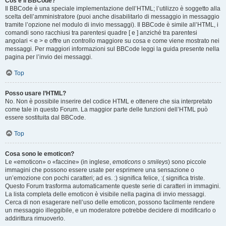
Cos’è il BBCode?
Il BBCode è una speciale implementazione dell’HTML; l’utilizzo è soggetto alla
scelta dell’amministratore (puoi anche disabilitarlo di messaggio in messaggio
tramite l’opzione nel modulo di invio messaggi). Il BBCode è simile all’HTML, i
comandi sono racchiusi tra parentesi quadre [ e ] anziché tra parentesi
angolari < e > e offre un controllo maggiore su cosa e come viene mostrato nei
messaggi. Per maggiori informazioni sul BBCode leggi la guida presente nella
pagina per l’invio dei messaggi.
Top
Posso usare l’HTML?
No. Non è possibile inserire del codice HTML e ottenere che sia interpretato
come tale in questo Forum. La maggior parte delle funzioni dell’HTML può
essere sostituita dal BBCode.
Top
Cosa sono le emoticon?
Le «emoticon» o «faccine» (in inglese,
emoticons
o
smileys
) sono piccole
immagini che possono essere usate per esprimere una sensazione o
un’emozione con pochi caratteri; ad es. :) significa felice, :( significa triste.
Questo Forum trasforma automaticamente queste serie di caratteri in immagini.
La lista completa delle emoticon è visibile nella pagina di invio messaggi.
Cerca di non esagerare nell’uso delle emoticon, possono facilmente rendere
un messaggio illeggibile, e un moderatore potrebbe decidere di modificarlo o
addirittura rimuoverlo.