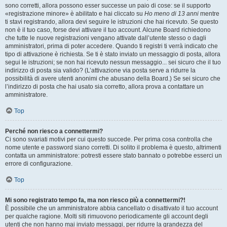
sono corretti, allora possono esser successe un paio di cose: se il supporto
«registrazione minore» è abilitato e hai cliccato su
Ho meno di 13 anni
mentre
ti stavi registrando, allora devi seguire le istruzioni che hai ricevuto. Se questo
non è il tuo caso, forse devi attivare il tuo account. Alcune Board richiedono
che tutte le nuove registrazioni vengano attivate dall’utente stesso o dagli
amministratori, prima di poter accedere. Quando ti registri ti verrà indicato che
tipo di attivazione è richiesta. Se ti è stato inviato un messaggio di posta, allora
segui le istruzioni; se non hai ricevuto nessun messaggio... sei sicuro che il tuo
indirizzo di posta sia valido? (L’attivazione via posta serve a ridurre la
possibilità di avere utenti anonimi che abusano della Board.) Se sei sicuro che
l’indirizzo di posta che hai usato sia corretto, allora prova a contattare un
amministratore.
Top
Perché non riesco a connettermi?
Ci sono svariati motivi per cui questo succede. Per prima cosa controlla che
nome utente e password siano corretti. Di solito il problema è questo, altrimenti
contatta un amministratore: potresti essere stato bannato o potrebbe esserci un
errore di configurazione.
Top
Mi sono registrato tempo fa, ma non riesco più a connettermi?!
È possibile che un amministratore abbia cancellato o disattivato il tuo account
per qualche ragione. Molti siti rimuovono periodicamente gli account degli
utenti che non hanno mai inviato messaggi, per ridurre la grandezza del