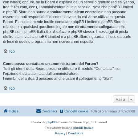
con
whois
) oppure, se la Board è ospitata da un servizio gratuito (ad es. yahoo,
free.fr, f2s.com, ecc.), l’amministratore di tale servizio. Nota che phpBB Limited
e phpBB Store non hanno
assolutamente alcun controllo
e non possono
essere ritenuti responsabili di come, dove e da chi viene utilizzata questa
Board. È assolutamente inutile contattare phpBB Limited o phpBB Store in
relazione a qualsiasi questione legale
non direttamente collegata
al sito
phpBB.com, phpBB-Italia.it o al software phpBB stesso. I messaggi di posta
elettronica inviati a phpBB Limited o a phpBB Store riguardanti l’uso da parte
di terzi di questo programma non riceveranno risposta.
Top
Come posso contattare un amministratore del Forum?
Tutti gli utenti della Board possono utilizzare il modulo "Contattaci", se
l’opzione è stata abilitata dall’amministratore.
I membri della Board possono anche usare il collegamento "Staff".
Top
Vai a
Indice
Contattaci
Cancella cookie
Tutti gli orari sono
UTC+02:00
Creato da
phpBB
® Forum Software © phpBB Limited
Traduzione Italiana
phpBB-Italia.it
Privacy
|
Condizioni