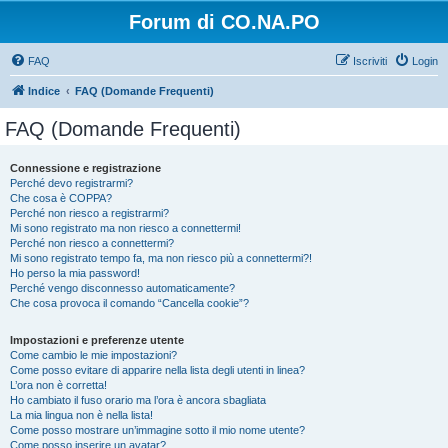
Forum di CO.NA.PO
FAQ
Iscriviti
Login
Indice
FAQ (Domande Frequenti)
FAQ (Domande Frequenti)
Connessione e registrazione
Perché devo registrarmi?
Che cosa è COPPA?
Perché non riesco a registrarmi?
Mi sono registrato ma non riesco a connettermi!
Perché non riesco a connettermi?
Mi sono registrato tempo fa, ma non riesco più a connettermi?!
Ho perso la mia password!
Perché vengo disconnesso automaticamente?
Che cosa provoca il comando “Cancella cookie”?
Impostazioni e preferenze utente
Come cambio le mie impostazioni?
Come posso evitare di apparire nella lista degli utenti in linea?
L’ora non è corretta!
Ho cambiato il fuso orario ma l’ora è ancora sbagliata
La mia lingua non è nella lista!
Come posso mostrare un’immagine sotto il mio nome utente?
Come posso inserire un avatar?