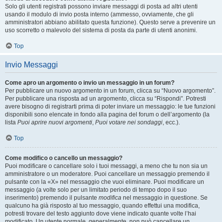
Solo gli utenti registrati possono inviare messaggi di posta ad altri utenti
usando il modulo di invio posta interno (ammesso, ovviamente, che gli
amministratori abbiano abilitato questa funzione). Questo serve a prevenire un
uso scorretto o malevolo del sistema di posta da parte di utenti anonimi.
Top
Invio Messaggi
Come apro un argomento o invio un messaggio in un forum?
Per pubblicare un nuovo argomento in un forum, clicca su “Nuovo argomento”.
Per pubblicare una risposta ad un argomento, clicca su “Rispondi”. Potresti
avere bisogno di registrarti prima di poter inviare un messaggio: le tue funzioni
disponibili sono elencate in fondo alla pagina del forum o dell’argomento (la
lista
Puoi aprire nuovi argomenti
,
Puoi votare nei sondaggi
, ecc.).
Top
Come modifico o cancello un messaggio?
Puoi modificare o cancellare solo i tuoi messaggi, a meno che tu non sia un
amministratore o un moderatore. Puoi cancellare un messaggio premendo il
pulsante con la «X» nel messaggio che vuoi eliminare. Puoi modificare un
messaggio (a volte solo per un limitato periodo di tempo dopo il suo
inserimento) premendo il pulsante
modifica
nel messaggio in questione. Se
qualcuno ha già risposto al tuo messaggio, quando effettui una modifica,
potresti trovare del testo aggiunto dove viene indicato quante volte l’hai
modificato. Un utente normale, generalmente, non può cancellare un