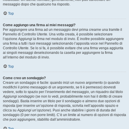
messaggio dopo che qualcuno ha risposto.
Top
Come aggiungo una firma ai miei messaggi?
Per aggiungere una firma ad un messaggio devi prima crearne una tramite il
Pannello di Controllo Utente. Una volta creata, è possibile selezionare
l’opzione
Aggiungi la firma
nel modulo di invio. È inoltre possibile aggiungere
una firma a tutti i tuoi messaggi selezionando l’apposita voce nel Pannello di
Controllo Utente. Se lo si fa, è possibile evitare che una firma venga aggiunta
ai singoli messaggi deselezionando la casella per aggiungere la firma
all’interno del modulo di invio.
Top
Come creo un sondaggio?
Creare un sondaggio è facile: quando inizi un nuovo argomento (o quando
modifichi il primo messaggio di un argomento, se ti è permesso) dovresti
vedere, sotto lo spazio per l’inserimento del messaggio, un riquadro dal titolo
Aggiungi sondaggio
(se non lo vedi, probabilmente non hai il diritto di creare
sondaggi). Basta inserire un titolo per il sondaggio e almeno due opzioni di
risposta (per inserire un’opzione di risposta, scrivila nell’apposito spazio e
clicca su
Aggiungi un’opzione
). Puoi anche stabilire i giorni di durata del
sondaggio (0 per non porre limiti). C’è un limite al numero di opzioni di risposta
che puoi aggiungere, stabilito dall’amministratore.
Top