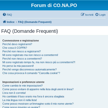
Forum di CO.NA.PO
FAQ
Iscriviti
Login
Indice
FAQ (Domande Frequenti)
FAQ (Domande Frequenti)
Connessione e registrazione
Perché devo registrarmi?
Che cosa è COPPA?
Perché non riesco a registrarmi?
Mi sono registrato ma non riesco a connettermi!
Perché non riesco a connettermi?
Mi sono registrato tempo fa, ma non riesco più a connettermi?!
Ho perso la mia password!
Perché vengo disconnesso automaticamente?
Che cosa provoca il comando “Cancella cookie”?
Impostazioni e preferenze utente
Come cambio le mie impostazioni?
Come posso evitare di apparire nella lista degli utenti in linea?
L’ora non è corretta!
Ho cambiato il fuso orario ma l’ora è ancora sbagliata
La mia lingua non è nella lista!
Come posso mostrare un’immagine sotto il mio nome utente?
Come posso inserire un avatar?