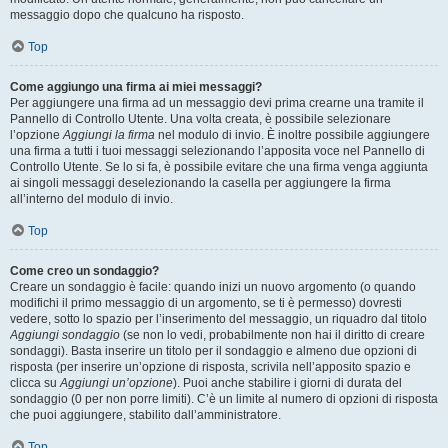
messaggio dopo che qualcuno ha risposto.
Top
Come aggiungo una firma ai miei messaggi?
Per aggiungere una firma ad un messaggio devi prima crearne una tramite il
Pannello di Controllo Utente. Una volta creata, è possibile selezionare
l’opzione
Aggiungi la firma
nel modulo di invio. È inoltre possibile aggiungere
una firma a tutti i tuoi messaggi selezionando l’apposita voce nel Pannello di
Controllo Utente. Se lo si fa, è possibile evitare che una firma venga aggiunta
ai singoli messaggi deselezionando la casella per aggiungere la firma
all’interno del modulo di invio.
Top
Come creo un sondaggio?
Creare un sondaggio è facile: quando inizi un nuovo argomento (o quando
modifichi il primo messaggio di un argomento, se ti è permesso) dovresti
vedere, sotto lo spazio per l’inserimento del messaggio, un riquadro dal titolo
Aggiungi sondaggio
(se non lo vedi, probabilmente non hai il diritto di creare
sondaggi). Basta inserire un titolo per il sondaggio e almeno due opzioni di
risposta (per inserire un’opzione di risposta, scrivila nell’apposito spazio e
clicca su
Aggiungi un’opzione
). Puoi anche stabilire i giorni di durata del
sondaggio (0 per non porre limiti). C’è un limite al numero di opzioni di risposta
che puoi aggiungere, stabilito dall’amministratore.
Top