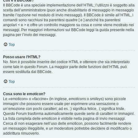
Cos’è il BBCode?
Il BBCode è una speciale implementazione dell’HTML; l’utilizzo è soggetto alla
scelta dell’amministratore (puoi anche disabilitarlo di messaggio in messaggio
tramite l’opzione nel modulo di invio messaggi). Il BBCode è simile all’HTML, i
comandi sono racchiusi tra parentesi quadre [ e ] anziché tra parentesi
angolari < e > e offre un controllo maggiore su cosa e come viene mostrato nei
messaggi. Per maggiori informazioni sul BBCode leggi la guida presente nella
pagina per l’invio dei messaggi.
Top
Posso usare l’HTML?
No. Non è possibile inserire del codice HTML e ottenere che sia interpretato
come tale in questo Forum. La maggior parte delle funzioni dell’HTML può
essere sostituita dal BBCode.
Top
Cosa sono le emoticon?
Le «emoticon» o «faccine» (in inglese,
emoticons
o
smileys
) sono piccole
immagini che possono essere usate per esprimere una sensazione o
un’emozione con pochi caratteri; ad es. :) significa felice, :( significa triste.
Questo Forum trasforma automaticamente queste serie di caratteri in immagini.
La lista completa delle emoticon è visibile nella pagina di invio messaggi.
Cerca di non esagerare nell’uso delle emoticon, possono facilmente rendere
un messaggio illeggibile, e un moderatore potrebbe decidere di modificarlo o
addirittura rimuoverlo.