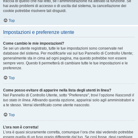
traccia di quello che hai letto, se l’amministrazione ha attivato la funzione. Se
hai avuto problemi di accesso o di uscita dal sistema, la cancellazione dei
cookie potrebbe risolvere tali disguidi.
Top
Impostazioni e preferenze utente
Come cambio le mie impostazioni?
Se sei un utente registrato, tutte le tue impostazioni sono conservate nel
database del sistema. Per modificarle vai sul tuo Pannello di Controllo Utente;
generalmente sta in cima ad ogni pagina, ma questo potrebbe non essere
sempre vero. Questo ti permetterà di cambiare tutte le tue impostazioni e le
preferenze.
Top
Come posso evitare di apparire nella lista degli utenti in linea?
Nel Pannello di Controllo Utente, sotto “Preferenze”, trovi l’opzione
Nascondi il
tuo stato in linea
. Attivando questa opzione, apparirai solo agli amministratori e
a te stesso. Verrai identificato come utente nascosto.
Top
L’ora non è corretta!
L’ora è quasi sicuramente corretta, comunque l’ora che stai vedendo potrebbe
essere quella di un fuso orario differente dal tuo. Se così fosse, devi cambiare