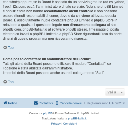
con
whois
) oppure, se la Board è ospitata da un servizio gratuito (ad es. yahoo,
free.fr, f2s.com, ecc.), l’amministratore di tale servizio. Nota che phpBB Limited
e phpBB Store non hanno
assolutamente alcun controllo
e non possono
essere ritenuti responsabili di come, dove e da chi viene utilizzata questa
Board. È assolutamente inutile contattare phpBB Limited o phpBB Store in
relazione a qualsiasi questione legale
non direttamente collegata
al sito
phpBB.com, phpBB-Italia.it o al software phpBB stesso. I messaggi di posta
elettronica inviati a phpBB Limited o a phpBB Store riguardanti l’uso da parte
di terzi di questo programma non riceveranno risposta.
Top
Come posso contattare un amministratore del Forum?
Tutti gli utenti della Board possono utilizzare il modulo "Contattaci", se
l’opzione è stata abilitata dall’amministratore.
I membri della Board possono anche usare il collegamento "Staff".
Top
Vai a
Indice
Contattaci
Cancella cookie
Tutti gli orari sono
UTC+02:00
Creato da
phpBB
® Forum Software © phpBB Limited
Traduzione Italiana
phpBB-Italia.it
Privacy
|
Condizioni