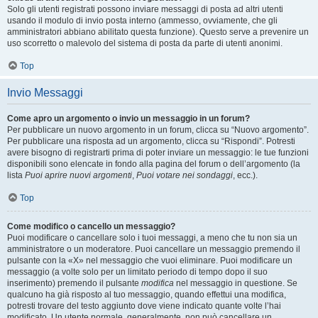
Solo gli utenti registrati possono inviare messaggi di posta ad altri utenti
usando il modulo di invio posta interno (ammesso, ovviamente, che gli
amministratori abbiano abilitato questa funzione). Questo serve a prevenire un
uso scorretto o malevolo del sistema di posta da parte di utenti anonimi.
Top
Invio Messaggi
Come apro un argomento o invio un messaggio in un forum?
Per pubblicare un nuovo argomento in un forum, clicca su “Nuovo argomento”.
Per pubblicare una risposta ad un argomento, clicca su “Rispondi”. Potresti
avere bisogno di registrarti prima di poter inviare un messaggio: le tue funzioni
disponibili sono elencate in fondo alla pagina del forum o dell’argomento (la
lista
Puoi aprire nuovi argomenti
,
Puoi votare nei sondaggi
, ecc.).
Top
Come modifico o cancello un messaggio?
Puoi modificare o cancellare solo i tuoi messaggi, a meno che tu non sia un
amministratore o un moderatore. Puoi cancellare un messaggio premendo il
pulsante con la «X» nel messaggio che vuoi eliminare. Puoi modificare un
messaggio (a volte solo per un limitato periodo di tempo dopo il suo
inserimento) premendo il pulsante
modifica
nel messaggio in questione. Se
qualcuno ha già risposto al tuo messaggio, quando effettui una modifica,
potresti trovare del testo aggiunto dove viene indicato quante volte l’hai
modificato. Un utente normale, generalmente, non può cancellare un