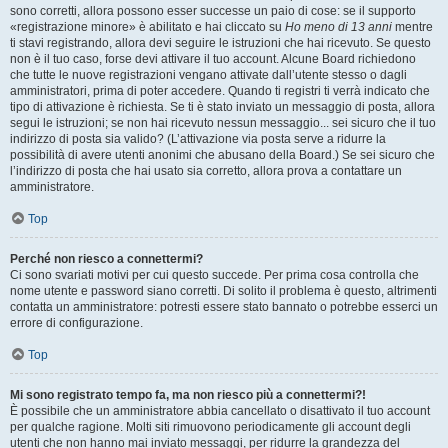
sono corretti, allora possono esser successe un paio di cose: se il supporto
«registrazione minore» è abilitato e hai cliccato su
Ho meno di 13 anni
mentre
ti stavi registrando, allora devi seguire le istruzioni che hai ricevuto. Se questo
non è il tuo caso, forse devi attivare il tuo account. Alcune Board richiedono
che tutte le nuove registrazioni vengano attivate dall’utente stesso o dagli
amministratori, prima di poter accedere. Quando ti registri ti verrà indicato che
tipo di attivazione è richiesta. Se ti è stato inviato un messaggio di posta, allora
segui le istruzioni; se non hai ricevuto nessun messaggio... sei sicuro che il tuo
indirizzo di posta sia valido? (L’attivazione via posta serve a ridurre la
possibilità di avere utenti anonimi che abusano della Board.) Se sei sicuro che
l’indirizzo di posta che hai usato sia corretto, allora prova a contattare un
amministratore.
Top
Perché non riesco a connettermi?
Ci sono svariati motivi per cui questo succede. Per prima cosa controlla che
nome utente e password siano corretti. Di solito il problema è questo, altrimenti
contatta un amministratore: potresti essere stato bannato o potrebbe esserci un
errore di configurazione.
Top
Mi sono registrato tempo fa, ma non riesco più a connettermi?!
È possibile che un amministratore abbia cancellato o disattivato il tuo account
per qualche ragione. Molti siti rimuovono periodicamente gli account degli
utenti che non hanno mai inviato messaggi, per ridurre la grandezza del