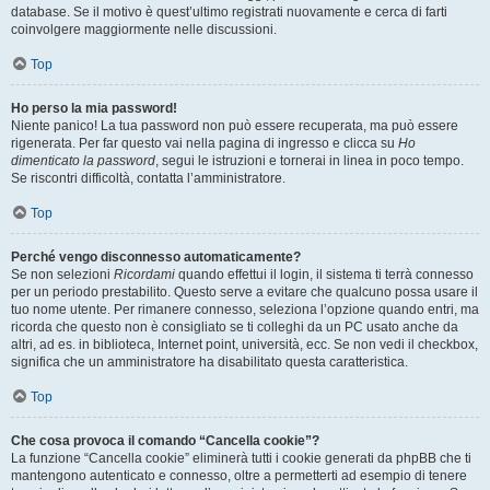
database. Se il motivo è quest’ultimo registrati nuovamente e cerca di farti
coinvolgere maggiormente nelle discussioni.
Top
Ho perso la mia password!
Niente panico! La tua password non può essere recuperata, ma può essere
rigenerata. Per far questo vai nella pagina di ingresso e clicca su
Ho
dimenticato la password
, segui le istruzioni e tornerai in linea in poco tempo.
Se riscontri difficoltà, contatta l’amministratore.
Top
Perché vengo disconnesso automaticamente?
Se non selezioni
Ricordami
quando effettui il login, il sistema ti terrà connesso
per un periodo prestabilito. Questo serve a evitare che qualcuno possa usare il
tuo nome utente. Per rimanere connesso, seleziona l’opzione quando entri, ma
ricorda che questo non è consigliato se ti colleghi da un PC usato anche da
altri, ad es. in biblioteca, Internet point, università, ecc. Se non vedi il checkbox,
significa che un amministratore ha disabilitato questa caratteristica.
Top
Che cosa provoca il comando “Cancella cookie”?
La funzione “Cancella cookie” eliminerà tutti i cookie generati da phpBB che ti
mantengono autenticato e connesso, oltre a permetterti ad esempio di tenere