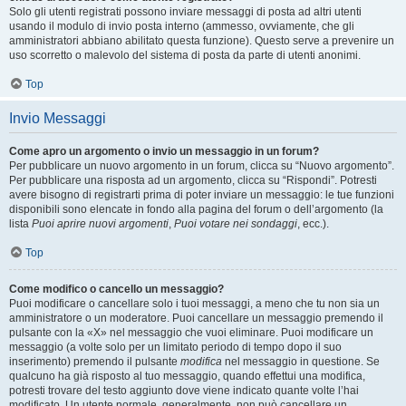
Solo gli utenti registrati possono inviare messaggi di posta ad altri utenti
usando il modulo di invio posta interno (ammesso, ovviamente, che gli
amministratori abbiano abilitato questa funzione). Questo serve a prevenire un
uso scorretto o malevolo del sistema di posta da parte di utenti anonimi.
Top
Invio Messaggi
Come apro un argomento o invio un messaggio in un forum?
Per pubblicare un nuovo argomento in un forum, clicca su “Nuovo argomento”.
Per pubblicare una risposta ad un argomento, clicca su “Rispondi”. Potresti
avere bisogno di registrarti prima di poter inviare un messaggio: le tue funzioni
disponibili sono elencate in fondo alla pagina del forum o dell’argomento (la
lista
Puoi aprire nuovi argomenti
,
Puoi votare nei sondaggi
, ecc.).
Top
Come modifico o cancello un messaggio?
Puoi modificare o cancellare solo i tuoi messaggi, a meno che tu non sia un
amministratore o un moderatore. Puoi cancellare un messaggio premendo il
pulsante con la «X» nel messaggio che vuoi eliminare. Puoi modificare un
messaggio (a volte solo per un limitato periodo di tempo dopo il suo
inserimento) premendo il pulsante
modifica
nel messaggio in questione. Se
qualcuno ha già risposto al tuo messaggio, quando effettui una modifica,
potresti trovare del testo aggiunto dove viene indicato quante volte l’hai
modificato. Un utente normale, generalmente, non può cancellare un