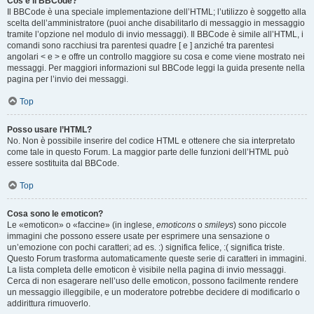
Cos’è il BBCode?
Il BBCode è una speciale implementazione dell’HTML; l’utilizzo è soggetto alla
scelta dell’amministratore (puoi anche disabilitarlo di messaggio in messaggio
tramite l’opzione nel modulo di invio messaggi). Il BBCode è simile all’HTML, i
comandi sono racchiusi tra parentesi quadre [ e ] anziché tra parentesi
angolari < e > e offre un controllo maggiore su cosa e come viene mostrato nei
messaggi. Per maggiori informazioni sul BBCode leggi la guida presente nella
pagina per l’invio dei messaggi.
Top
Posso usare l’HTML?
No. Non è possibile inserire del codice HTML e ottenere che sia interpretato
come tale in questo Forum. La maggior parte delle funzioni dell’HTML può
essere sostituita dal BBCode.
Top
Cosa sono le emoticon?
Le «emoticon» o «faccine» (in inglese,
emoticons
o
smileys
) sono piccole
immagini che possono essere usate per esprimere una sensazione o
un’emozione con pochi caratteri; ad es. :) significa felice, :( significa triste.
Questo Forum trasforma automaticamente queste serie di caratteri in immagini.
La lista completa delle emoticon è visibile nella pagina di invio messaggi.
Cerca di non esagerare nell’uso delle emoticon, possono facilmente rendere
un messaggio illeggibile, e un moderatore potrebbe decidere di modificarlo o
addirittura rimuoverlo.