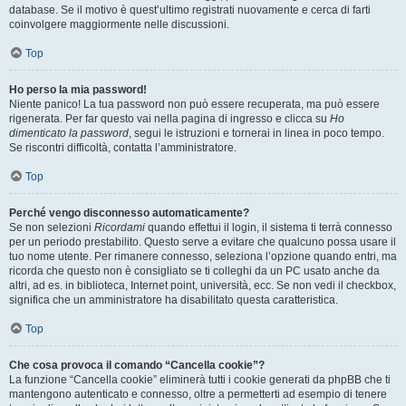
database. Se il motivo è quest’ultimo registrati nuovamente e cerca di farti
coinvolgere maggiormente nelle discussioni.
Top
Ho perso la mia password!
Niente panico! La tua password non può essere recuperata, ma può essere
rigenerata. Per far questo vai nella pagina di ingresso e clicca su
Ho
dimenticato la password
, segui le istruzioni e tornerai in linea in poco tempo.
Se riscontri difficoltà, contatta l’amministratore.
Top
Perché vengo disconnesso automaticamente?
Se non selezioni
Ricordami
quando effettui il login, il sistema ti terrà connesso
per un periodo prestabilito. Questo serve a evitare che qualcuno possa usare il
tuo nome utente. Per rimanere connesso, seleziona l’opzione quando entri, ma
ricorda che questo non è consigliato se ti colleghi da un PC usato anche da
altri, ad es. in biblioteca, Internet point, università, ecc. Se non vedi il checkbox,
significa che un amministratore ha disabilitato questa caratteristica.
Top
Che cosa provoca il comando “Cancella cookie”?
La funzione “Cancella cookie” eliminerà tutti i cookie generati da phpBB che ti
mantengono autenticato e connesso, oltre a permetterti ad esempio di tenere