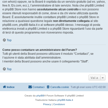
con
whois
) oppure, se la Board è ospitata da un servizio gratuito (ad es. yahoo,
free.fr, f2s.com, ecc.), l’amministratore di tale servizio. Nota che phpBB Limited
e phpBB Store non hanno
assolutamente alcun controllo
e non possono
essere ritenuti responsabili di come, dove e da chi viene utilizzata questa
Board. È assolutamente inutile contattare phpBB Limited o phpBB Store in
relazione a qualsiasi questione legale
non direttamente collegata
al sito
phpBB.com, phpBB-Italia.it o al software phpBB stesso. I messaggi di posta
elettronica inviati a phpBB Limited o a phpBB Store riguardanti l’uso da parte
di terzi di questo programma non riceveranno risposta.
Top
Come posso contattare un amministratore del Forum?
Tutti gli utenti della Board possono utilizzare il modulo "Contattaci", se
l’opzione è stata abilitata dall’amministratore.
I membri della Board possono anche usare il collegamento "Staff".
Top
Vai a
Indice
Contattaci
Cancella cookie
Tutti gli orari sono
UTC+02:00
Creato da
phpBB
® Forum Software © phpBB Limited
Traduzione Italiana
phpBB-Italia.it
Privacy
|
Condizioni