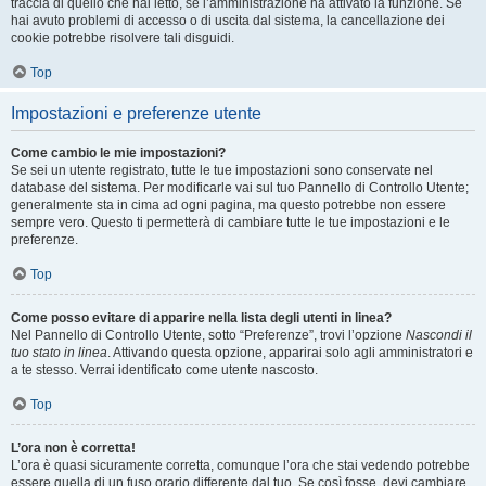
traccia di quello che hai letto, se l’amministrazione ha attivato la funzione. Se
hai avuto problemi di accesso o di uscita dal sistema, la cancellazione dei
cookie potrebbe risolvere tali disguidi.
Top
Impostazioni e preferenze utente
Come cambio le mie impostazioni?
Se sei un utente registrato, tutte le tue impostazioni sono conservate nel
database del sistema. Per modificarle vai sul tuo Pannello di Controllo Utente;
generalmente sta in cima ad ogni pagina, ma questo potrebbe non essere
sempre vero. Questo ti permetterà di cambiare tutte le tue impostazioni e le
preferenze.
Top
Come posso evitare di apparire nella lista degli utenti in linea?
Nel Pannello di Controllo Utente, sotto “Preferenze”, trovi l’opzione
Nascondi il
tuo stato in linea
. Attivando questa opzione, apparirai solo agli amministratori e
a te stesso. Verrai identificato come utente nascosto.
Top
L’ora non è corretta!
L’ora è quasi sicuramente corretta, comunque l’ora che stai vedendo potrebbe
essere quella di un fuso orario differente dal tuo. Se così fosse, devi cambiare