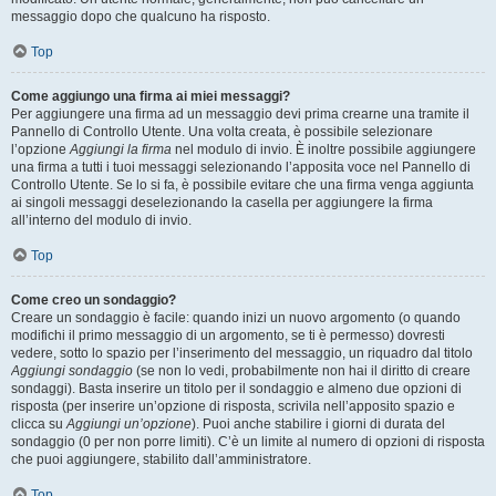
messaggio dopo che qualcuno ha risposto.
Top
Come aggiungo una firma ai miei messaggi?
Per aggiungere una firma ad un messaggio devi prima crearne una tramite il
Pannello di Controllo Utente. Una volta creata, è possibile selezionare
l’opzione
Aggiungi la firma
nel modulo di invio. È inoltre possibile aggiungere
una firma a tutti i tuoi messaggi selezionando l’apposita voce nel Pannello di
Controllo Utente. Se lo si fa, è possibile evitare che una firma venga aggiunta
ai singoli messaggi deselezionando la casella per aggiungere la firma
all’interno del modulo di invio.
Top
Come creo un sondaggio?
Creare un sondaggio è facile: quando inizi un nuovo argomento (o quando
modifichi il primo messaggio di un argomento, se ti è permesso) dovresti
vedere, sotto lo spazio per l’inserimento del messaggio, un riquadro dal titolo
Aggiungi sondaggio
(se non lo vedi, probabilmente non hai il diritto di creare
sondaggi). Basta inserire un titolo per il sondaggio e almeno due opzioni di
risposta (per inserire un’opzione di risposta, scrivila nell’apposito spazio e
clicca su
Aggiungi un’opzione
). Puoi anche stabilire i giorni di durata del
sondaggio (0 per non porre limiti). C’è un limite al numero di opzioni di risposta
che puoi aggiungere, stabilito dall’amministratore.
Top