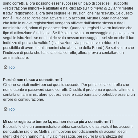
sono corretti, allora possono esser successe un paio di cose: se il supporto
«registrazione minore» è abilitato e hai cliccato su
Ho meno di 13 anni
mentre
ti stavi registrando, allora devi seguire le istruzioni che hai ricevuto. Se questo
non è il tuo caso, forse devi attivare il tuo account. Alcune Board richiedono
che tutte le nuove registrazioni vengano attivate dall’utente stesso o dagli
amministratori, prima di poter accedere. Quando ti registri ti verrà indicato che
tipo di attivazione è richiesta. Se ti è stato inviato un messaggio di posta, allora
segui le istruzioni; se non hai ricevuto nessun messaggio... sei sicuro che il tuo
indirizzo di posta sia valido? (L’attivazione via posta serve a ridurre la
possibilità di avere utenti anonimi che abusano della Board.) Se sei sicuro che
l’indirizzo di posta che hai usato sia corretto, allora prova a contattare un
amministratore.
Top
Perché non riesco a connettermi?
Ci sono svariati motivi per cui questo succede. Per prima cosa controlla che
nome utente e password siano corretti. Di solito il problema è questo, altrimenti
contatta un amministratore: potresti essere stato bannato o potrebbe esserci un
errore di configurazione.
Top
Mi sono registrato tempo fa, ma non riesco più a connettermi?!
È possibile che un amministratore abbia cancellato o disattivato il tuo account
per qualche ragione. Molti siti rimuovono periodicamente gli account degli
utenti che non hanno mai inviato messaggi, per ridurre la grandezza del