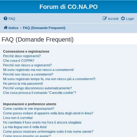
Forum di CO.NA.PO
FAQ
Iscriviti
Login
Indice
FAQ (Domande Frequenti)
FAQ (Domande Frequenti)
Connessione e registrazione
Perché devo registrarmi?
Che cosa è COPPA?
Perché non riesco a registrarmi?
Mi sono registrato ma non riesco a connettermi!
Perché non riesco a connettermi?
Mi sono registrato tempo fa, ma non riesco più a connettermi?!
Ho perso la mia password!
Perché vengo disconnesso automaticamente?
Che cosa provoca il comando “Cancella cookie”?
Impostazioni e preferenze utente
Come cambio le mie impostazioni?
Come posso evitare di apparire nella lista degli utenti in linea?
L’ora non è corretta!
Ho cambiato il fuso orario ma l’ora è ancora sbagliata
La mia lingua non è nella lista!
Come posso mostrare un’immagine sotto il mio nome utente?
Come posso inserire un avatar?