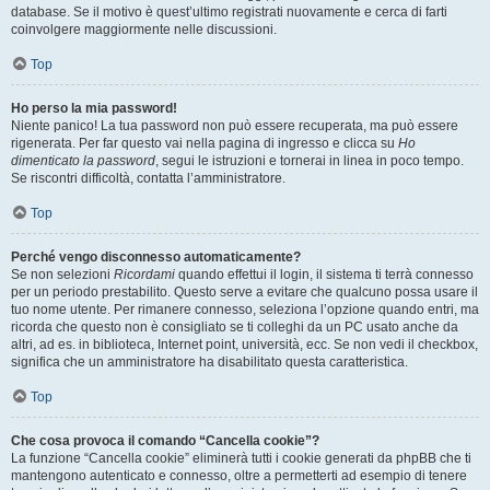
database. Se il motivo è quest’ultimo registrati nuovamente e cerca di farti
coinvolgere maggiormente nelle discussioni.
Top
Ho perso la mia password!
Niente panico! La tua password non può essere recuperata, ma può essere
rigenerata. Per far questo vai nella pagina di ingresso e clicca su
Ho
dimenticato la password
, segui le istruzioni e tornerai in linea in poco tempo.
Se riscontri difficoltà, contatta l’amministratore.
Top
Perché vengo disconnesso automaticamente?
Se non selezioni
Ricordami
quando effettui il login, il sistema ti terrà connesso
per un periodo prestabilito. Questo serve a evitare che qualcuno possa usare il
tuo nome utente. Per rimanere connesso, seleziona l’opzione quando entri, ma
ricorda che questo non è consigliato se ti colleghi da un PC usato anche da
altri, ad es. in biblioteca, Internet point, università, ecc. Se non vedi il checkbox,
significa che un amministratore ha disabilitato questa caratteristica.
Top
Che cosa provoca il comando “Cancella cookie”?
La funzione “Cancella cookie” eliminerà tutti i cookie generati da phpBB che ti
mantengono autenticato e connesso, oltre a permetterti ad esempio di tenere