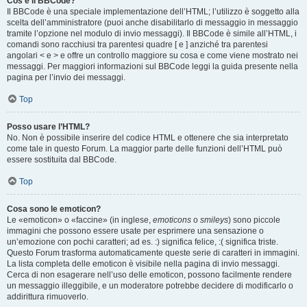
Cos’è il BBCode?
Il BBCode è una speciale implementazione dell’HTML; l’utilizzo è soggetto alla
scelta dell’amministratore (puoi anche disabilitarlo di messaggio in messaggio
tramite l’opzione nel modulo di invio messaggi). Il BBCode è simile all’HTML, i
comandi sono racchiusi tra parentesi quadre [ e ] anziché tra parentesi
angolari < e > e offre un controllo maggiore su cosa e come viene mostrato nei
messaggi. Per maggiori informazioni sul BBCode leggi la guida presente nella
pagina per l’invio dei messaggi.
Top
Posso usare l’HTML?
No. Non è possibile inserire del codice HTML e ottenere che sia interpretato
come tale in questo Forum. La maggior parte delle funzioni dell’HTML può
essere sostituita dal BBCode.
Top
Cosa sono le emoticon?
Le «emoticon» o «faccine» (in inglese,
emoticons
o
smileys
) sono piccole
immagini che possono essere usate per esprimere una sensazione o
un’emozione con pochi caratteri; ad es. :) significa felice, :( significa triste.
Questo Forum trasforma automaticamente queste serie di caratteri in immagini.
La lista completa delle emoticon è visibile nella pagina di invio messaggi.
Cerca di non esagerare nell’uso delle emoticon, possono facilmente rendere
un messaggio illeggibile, e un moderatore potrebbe decidere di modificarlo o
addirittura rimuoverlo.