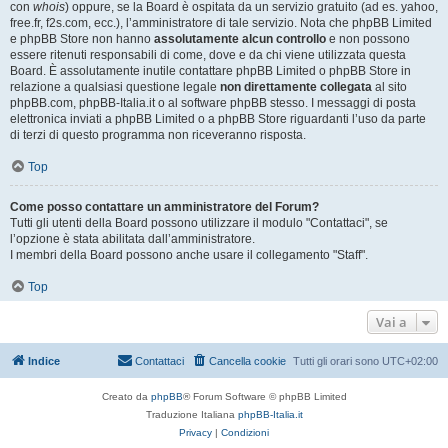
con
whois
) oppure, se la Board è ospitata da un servizio gratuito (ad es. yahoo,
free.fr, f2s.com, ecc.), l’amministratore di tale servizio. Nota che phpBB Limited
e phpBB Store non hanno
assolutamente alcun controllo
e non possono
essere ritenuti responsabili di come, dove e da chi viene utilizzata questa
Board. È assolutamente inutile contattare phpBB Limited o phpBB Store in
relazione a qualsiasi questione legale
non direttamente collegata
al sito
phpBB.com, phpBB-Italia.it o al software phpBB stesso. I messaggi di posta
elettronica inviati a phpBB Limited o a phpBB Store riguardanti l’uso da parte
di terzi di questo programma non riceveranno risposta.
Top
Come posso contattare un amministratore del Forum?
Tutti gli utenti della Board possono utilizzare il modulo "Contattaci", se
l’opzione è stata abilitata dall’amministratore.
I membri della Board possono anche usare il collegamento "Staff".
Top
Vai a
Indice
Contattaci
Cancella cookie
Tutti gli orari sono
UTC+02:00
Creato da
phpBB
® Forum Software © phpBB Limited
Traduzione Italiana
phpBB-Italia.it
Privacy
|
Condizioni