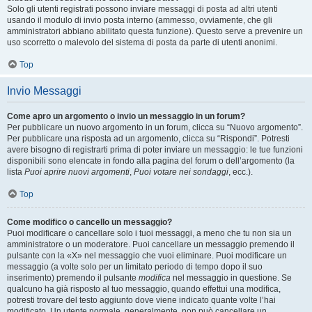
Solo gli utenti registrati possono inviare messaggi di posta ad altri utenti
usando il modulo di invio posta interno (ammesso, ovviamente, che gli
amministratori abbiano abilitato questa funzione). Questo serve a prevenire un
uso scorretto o malevolo del sistema di posta da parte di utenti anonimi.
Top
Invio Messaggi
Come apro un argomento o invio un messaggio in un forum?
Per pubblicare un nuovo argomento in un forum, clicca su “Nuovo argomento”.
Per pubblicare una risposta ad un argomento, clicca su “Rispondi”. Potresti
avere bisogno di registrarti prima di poter inviare un messaggio: le tue funzioni
disponibili sono elencate in fondo alla pagina del forum o dell’argomento (la
lista
Puoi aprire nuovi argomenti
,
Puoi votare nei sondaggi
, ecc.).
Top
Come modifico o cancello un messaggio?
Puoi modificare o cancellare solo i tuoi messaggi, a meno che tu non sia un
amministratore o un moderatore. Puoi cancellare un messaggio premendo il
pulsante con la «X» nel messaggio che vuoi eliminare. Puoi modificare un
messaggio (a volte solo per un limitato periodo di tempo dopo il suo
inserimento) premendo il pulsante
modifica
nel messaggio in questione. Se
qualcuno ha già risposto al tuo messaggio, quando effettui una modifica,
potresti trovare del testo aggiunto dove viene indicato quante volte l’hai
modificato. Un utente normale, generalmente, non può cancellare un