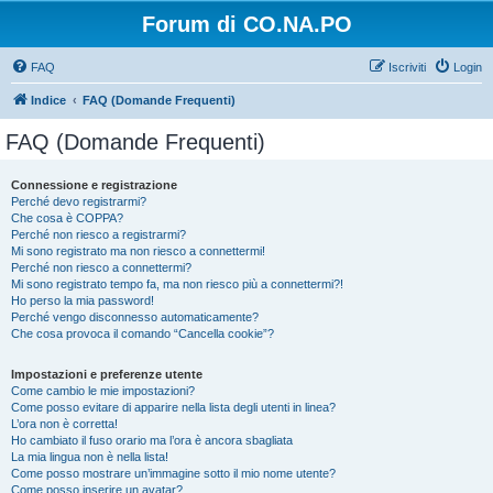
Forum di CO.NA.PO
FAQ
Iscriviti
Login
Indice
FAQ (Domande Frequenti)
FAQ (Domande Frequenti)
Connessione e registrazione
Perché devo registrarmi?
Che cosa è COPPA?
Perché non riesco a registrarmi?
Mi sono registrato ma non riesco a connettermi!
Perché non riesco a connettermi?
Mi sono registrato tempo fa, ma non riesco più a connettermi?!
Ho perso la mia password!
Perché vengo disconnesso automaticamente?
Che cosa provoca il comando “Cancella cookie”?
Impostazioni e preferenze utente
Come cambio le mie impostazioni?
Come posso evitare di apparire nella lista degli utenti in linea?
L’ora non è corretta!
Ho cambiato il fuso orario ma l’ora è ancora sbagliata
La mia lingua non è nella lista!
Come posso mostrare un’immagine sotto il mio nome utente?
Come posso inserire un avatar?