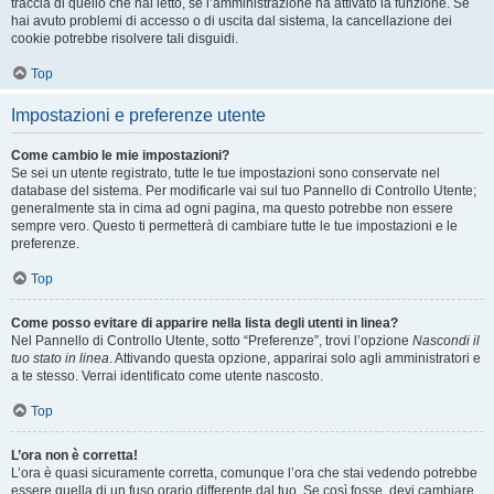
traccia di quello che hai letto, se l’amministrazione ha attivato la funzione. Se
hai avuto problemi di accesso o di uscita dal sistema, la cancellazione dei
cookie potrebbe risolvere tali disguidi.
Top
Impostazioni e preferenze utente
Come cambio le mie impostazioni?
Se sei un utente registrato, tutte le tue impostazioni sono conservate nel
database del sistema. Per modificarle vai sul tuo Pannello di Controllo Utente;
generalmente sta in cima ad ogni pagina, ma questo potrebbe non essere
sempre vero. Questo ti permetterà di cambiare tutte le tue impostazioni e le
preferenze.
Top
Come posso evitare di apparire nella lista degli utenti in linea?
Nel Pannello di Controllo Utente, sotto “Preferenze”, trovi l’opzione
Nascondi il
tuo stato in linea
. Attivando questa opzione, apparirai solo agli amministratori e
a te stesso. Verrai identificato come utente nascosto.
Top
L’ora non è corretta!
L’ora è quasi sicuramente corretta, comunque l’ora che stai vedendo potrebbe
essere quella di un fuso orario differente dal tuo. Se così fosse, devi cambiare