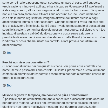
sono corretti, allora possono esser successe un paio di cose: se il supporto
«registrazione minore» è abilitato e hai cliccato su
Ho meno di 13 anni
mentre
ti stavi registrando, allora devi seguire le istruzioni che hai ricevuto. Se questo
non è il tuo caso, forse devi attivare il tuo account. Alcune Board richiedono
che tutte le nuove registrazioni vengano attivate dall’utente stesso o dagli
amministratori, prima di poter accedere. Quando ti registri ti verrà indicato che
tipo di attivazione è richiesta. Se ti è stato inviato un messaggio di posta, allora
segui le istruzioni; se non hai ricevuto nessun messaggio... sei sicuro che il tuo
indirizzo di posta sia valido? (L’attivazione via posta serve a ridurre la
possibilità di avere utenti anonimi che abusano della Board.) Se sei sicuro che
l’indirizzo di posta che hai usato sia corretto, allora prova a contattare un
amministratore.
Top
Perché non riesco a connettermi?
Ci sono svariati motivi per cui questo succede. Per prima cosa controlla che
nome utente e password siano corretti. Di solito il problema è questo, altrimenti
contatta un amministratore: potresti essere stato bannato o potrebbe esserci un
errore di configurazione.
Top
Mi sono registrato tempo fa, ma non riesco più a connettermi?!
È possibile che un amministratore abbia cancellato o disattivato il tuo account
per qualche ragione. Molti siti rimuovono periodicamente gli account degli
utenti che non hanno mai inviato messaggi, per ridurre la grandezza del