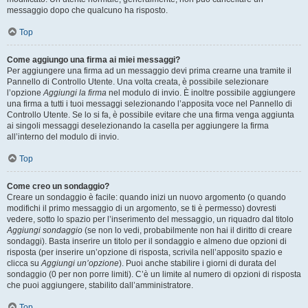
messaggio dopo che qualcuno ha risposto.
Top
Come aggiungo una firma ai miei messaggi?
Per aggiungere una firma ad un messaggio devi prima crearne una tramite il
Pannello di Controllo Utente. Una volta creata, è possibile selezionare
l’opzione
Aggiungi la firma
nel modulo di invio. È inoltre possibile aggiungere
una firma a tutti i tuoi messaggi selezionando l’apposita voce nel Pannello di
Controllo Utente. Se lo si fa, è possibile evitare che una firma venga aggiunta
ai singoli messaggi deselezionando la casella per aggiungere la firma
all’interno del modulo di invio.
Top
Come creo un sondaggio?
Creare un sondaggio è facile: quando inizi un nuovo argomento (o quando
modifichi il primo messaggio di un argomento, se ti è permesso) dovresti
vedere, sotto lo spazio per l’inserimento del messaggio, un riquadro dal titolo
Aggiungi sondaggio
(se non lo vedi, probabilmente non hai il diritto di creare
sondaggi). Basta inserire un titolo per il sondaggio e almeno due opzioni di
risposta (per inserire un’opzione di risposta, scrivila nell’apposito spazio e
clicca su
Aggiungi un’opzione
). Puoi anche stabilire i giorni di durata del
sondaggio (0 per non porre limiti). C’è un limite al numero di opzioni di risposta
che puoi aggiungere, stabilito dall’amministratore.
Top