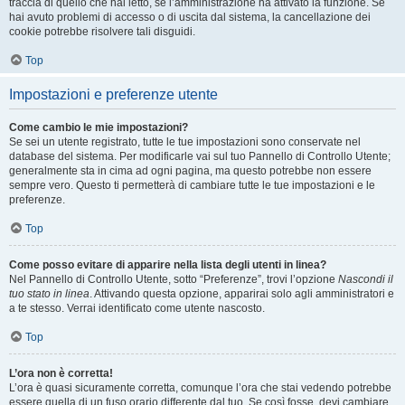
traccia di quello che hai letto, se l’amministrazione ha attivato la funzione. Se
hai avuto problemi di accesso o di uscita dal sistema, la cancellazione dei
cookie potrebbe risolvere tali disguidi.
Top
Impostazioni e preferenze utente
Come cambio le mie impostazioni?
Se sei un utente registrato, tutte le tue impostazioni sono conservate nel
database del sistema. Per modificarle vai sul tuo Pannello di Controllo Utente;
generalmente sta in cima ad ogni pagina, ma questo potrebbe non essere
sempre vero. Questo ti permetterà di cambiare tutte le tue impostazioni e le
preferenze.
Top
Come posso evitare di apparire nella lista degli utenti in linea?
Nel Pannello di Controllo Utente, sotto “Preferenze”, trovi l’opzione
Nascondi il
tuo stato in linea
. Attivando questa opzione, apparirai solo agli amministratori e
a te stesso. Verrai identificato come utente nascosto.
Top
L’ora non è corretta!
L’ora è quasi sicuramente corretta, comunque l’ora che stai vedendo potrebbe
essere quella di un fuso orario differente dal tuo. Se così fosse, devi cambiare