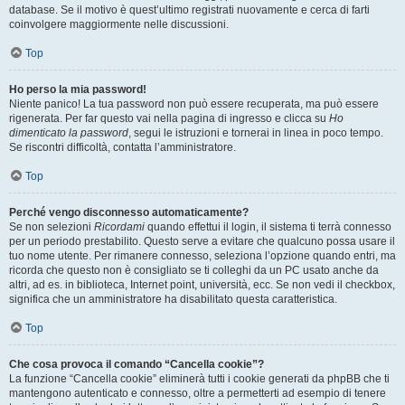
database. Se il motivo è quest’ultimo registrati nuovamente e cerca di farti
coinvolgere maggiormente nelle discussioni.
Top
Ho perso la mia password!
Niente panico! La tua password non può essere recuperata, ma può essere
rigenerata. Per far questo vai nella pagina di ingresso e clicca su
Ho
dimenticato la password
, segui le istruzioni e tornerai in linea in poco tempo.
Se riscontri difficoltà, contatta l’amministratore.
Top
Perché vengo disconnesso automaticamente?
Se non selezioni
Ricordami
quando effettui il login, il sistema ti terrà connesso
per un periodo prestabilito. Questo serve a evitare che qualcuno possa usare il
tuo nome utente. Per rimanere connesso, seleziona l’opzione quando entri, ma
ricorda che questo non è consigliato se ti colleghi da un PC usato anche da
altri, ad es. in biblioteca, Internet point, università, ecc. Se non vedi il checkbox,
significa che un amministratore ha disabilitato questa caratteristica.
Top
Che cosa provoca il comando “Cancella cookie”?
La funzione “Cancella cookie” eliminerà tutti i cookie generati da phpBB che ti
mantengono autenticato e connesso, oltre a permetterti ad esempio di tenere