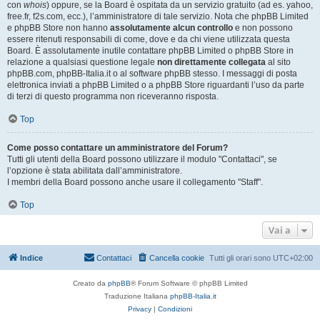
con
whois
) oppure, se la Board è ospitata da un servizio gratuito (ad es. yahoo,
free.fr, f2s.com, ecc.), l’amministratore di tale servizio. Nota che phpBB Limited
e phpBB Store non hanno
assolutamente alcun controllo
e non possono
essere ritenuti responsabili di come, dove e da chi viene utilizzata questa
Board. È assolutamente inutile contattare phpBB Limited o phpBB Store in
relazione a qualsiasi questione legale
non direttamente collegata
al sito
phpBB.com, phpBB-Italia.it o al software phpBB stesso. I messaggi di posta
elettronica inviati a phpBB Limited o a phpBB Store riguardanti l’uso da parte
di terzi di questo programma non riceveranno risposta.
Top
Come posso contattare un amministratore del Forum?
Tutti gli utenti della Board possono utilizzare il modulo "Contattaci", se
l’opzione è stata abilitata dall’amministratore.
I membri della Board possono anche usare il collegamento "Staff".
Top
Vai a
Indice
Contattaci
Cancella cookie
Tutti gli orari sono
UTC+02:00
Creato da
phpBB
® Forum Software © phpBB Limited
Traduzione Italiana
phpBB-Italia.it
Privacy
|
Condizioni