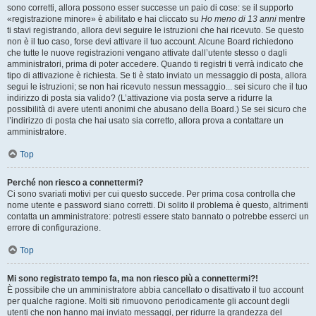
sono corretti, allora possono esser successe un paio di cose: se il supporto
«registrazione minore» è abilitato e hai cliccato su
Ho meno di 13 anni
mentre
ti stavi registrando, allora devi seguire le istruzioni che hai ricevuto. Se questo
non è il tuo caso, forse devi attivare il tuo account. Alcune Board richiedono
che tutte le nuove registrazioni vengano attivate dall’utente stesso o dagli
amministratori, prima di poter accedere. Quando ti registri ti verrà indicato che
tipo di attivazione è richiesta. Se ti è stato inviato un messaggio di posta, allora
segui le istruzioni; se non hai ricevuto nessun messaggio... sei sicuro che il tuo
indirizzo di posta sia valido? (L’attivazione via posta serve a ridurre la
possibilità di avere utenti anonimi che abusano della Board.) Se sei sicuro che
l’indirizzo di posta che hai usato sia corretto, allora prova a contattare un
amministratore.
Top
Perché non riesco a connettermi?
Ci sono svariati motivi per cui questo succede. Per prima cosa controlla che
nome utente e password siano corretti. Di solito il problema è questo, altrimenti
contatta un amministratore: potresti essere stato bannato o potrebbe esserci un
errore di configurazione.
Top
Mi sono registrato tempo fa, ma non riesco più a connettermi?!
È possibile che un amministratore abbia cancellato o disattivato il tuo account
per qualche ragione. Molti siti rimuovono periodicamente gli account degli
utenti che non hanno mai inviato messaggi, per ridurre la grandezza del