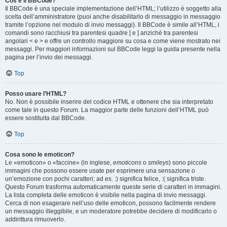
Cos’è il BBCode?
Il BBCode è una speciale implementazione dell’HTML; l’utilizzo è soggetto alla
scelta dell’amministratore (puoi anche disabilitarlo di messaggio in messaggio
tramite l’opzione nel modulo di invio messaggi). Il BBCode è simile all’HTML, i
comandi sono racchiusi tra parentesi quadre [ e ] anziché tra parentesi
angolari < e > e offre un controllo maggiore su cosa e come viene mostrato nei
messaggi. Per maggiori informazioni sul BBCode leggi la guida presente nella
pagina per l’invio dei messaggi.
Top
Posso usare l’HTML?
No. Non è possibile inserire del codice HTML e ottenere che sia interpretato
come tale in questo Forum. La maggior parte delle funzioni dell’HTML può
essere sostituita dal BBCode.
Top
Cosa sono le emoticon?
Le «emoticon» o «faccine» (in inglese,
emoticons
o
smileys
) sono piccole
immagini che possono essere usate per esprimere una sensazione o
un’emozione con pochi caratteri; ad es. :) significa felice, :( significa triste.
Questo Forum trasforma automaticamente queste serie di caratteri in immagini.
La lista completa delle emoticon è visibile nella pagina di invio messaggi.
Cerca di non esagerare nell’uso delle emoticon, possono facilmente rendere
un messaggio illeggibile, e un moderatore potrebbe decidere di modificarlo o
addirittura rimuoverlo.