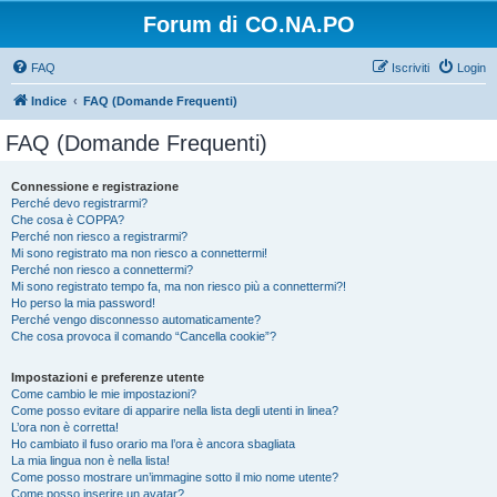
Forum di CO.NA.PO
FAQ
Iscriviti
Login
Indice
FAQ (Domande Frequenti)
FAQ (Domande Frequenti)
Connessione e registrazione
Perché devo registrarmi?
Che cosa è COPPA?
Perché non riesco a registrarmi?
Mi sono registrato ma non riesco a connettermi!
Perché non riesco a connettermi?
Mi sono registrato tempo fa, ma non riesco più a connettermi?!
Ho perso la mia password!
Perché vengo disconnesso automaticamente?
Che cosa provoca il comando “Cancella cookie”?
Impostazioni e preferenze utente
Come cambio le mie impostazioni?
Come posso evitare di apparire nella lista degli utenti in linea?
L’ora non è corretta!
Ho cambiato il fuso orario ma l’ora è ancora sbagliata
La mia lingua non è nella lista!
Come posso mostrare un’immagine sotto il mio nome utente?
Come posso inserire un avatar?