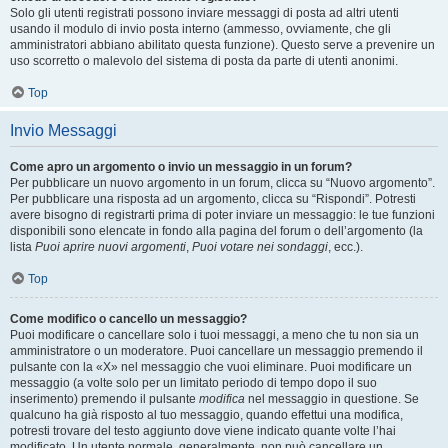
Solo gli utenti registrati possono inviare messaggi di posta ad altri utenti
usando il modulo di invio posta interno (ammesso, ovviamente, che gli
amministratori abbiano abilitato questa funzione). Questo serve a prevenire un
uso scorretto o malevolo del sistema di posta da parte di utenti anonimi.
Top
Invio Messaggi
Come apro un argomento o invio un messaggio in un forum?
Per pubblicare un nuovo argomento in un forum, clicca su “Nuovo argomento”.
Per pubblicare una risposta ad un argomento, clicca su “Rispondi”. Potresti
avere bisogno di registrarti prima di poter inviare un messaggio: le tue funzioni
disponibili sono elencate in fondo alla pagina del forum o dell’argomento (la
lista
Puoi aprire nuovi argomenti
,
Puoi votare nei sondaggi
, ecc.).
Top
Come modifico o cancello un messaggio?
Puoi modificare o cancellare solo i tuoi messaggi, a meno che tu non sia un
amministratore o un moderatore. Puoi cancellare un messaggio premendo il
pulsante con la «X» nel messaggio che vuoi eliminare. Puoi modificare un
messaggio (a volte solo per un limitato periodo di tempo dopo il suo
inserimento) premendo il pulsante
modifica
nel messaggio in questione. Se
qualcuno ha già risposto al tuo messaggio, quando effettui una modifica,
potresti trovare del testo aggiunto dove viene indicato quante volte l’hai
modificato. Un utente normale, generalmente, non può cancellare un