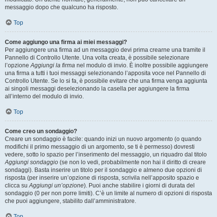
messaggio dopo che qualcuno ha risposto.
Top
Come aggiungo una firma ai miei messaggi?
Per aggiungere una firma ad un messaggio devi prima crearne una tramite il
Pannello di Controllo Utente. Una volta creata, è possibile selezionare
l’opzione
Aggiungi la firma
nel modulo di invio. È inoltre possibile aggiungere
una firma a tutti i tuoi messaggi selezionando l’apposita voce nel Pannello di
Controllo Utente. Se lo si fa, è possibile evitare che una firma venga aggiunta
ai singoli messaggi deselezionando la casella per aggiungere la firma
all’interno del modulo di invio.
Top
Come creo un sondaggio?
Creare un sondaggio è facile: quando inizi un nuovo argomento (o quando
modifichi il primo messaggio di un argomento, se ti è permesso) dovresti
vedere, sotto lo spazio per l’inserimento del messaggio, un riquadro dal titolo
Aggiungi sondaggio
(se non lo vedi, probabilmente non hai il diritto di creare
sondaggi). Basta inserire un titolo per il sondaggio e almeno due opzioni di
risposta (per inserire un’opzione di risposta, scrivila nell’apposito spazio e
clicca su
Aggiungi un’opzione
). Puoi anche stabilire i giorni di durata del
sondaggio (0 per non porre limiti). C’è un limite al numero di opzioni di risposta
che puoi aggiungere, stabilito dall’amministratore.
Top