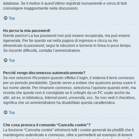
database. Se il motivo è quest’ultimo registrati nuovamente e cerca di farti
coinvolgere maggiormente nelle discussioni.
Top
Ho perso la mia password!
Niente panico! La tua password non può essere recuperata, ma può essere
rigenerata. Per far questo vai nella pagina di ingresso e clicca su
Ho
dimenticato la password
, segui le istruzioni e tornerai in linea in poco tempo.
Se riscontri difficoltà, contatta l’amministratore.
Top
Perché vengo disconnesso automaticamente?
Se non selezioni
Ricordami
quando effettui il login, il sistema ti terrà connesso
per un periodo prestabilito. Questo serve a evitare che qualcuno possa usare il
tuo nome utente. Per rimanere connesso, seleziona l’opzione quando entri, ma
ricorda che questo non è consigliato se ti colleghi da un PC usato anche da
altri, ad es. in biblioteca, Internet point, università, ecc. Se non vedi il checkbox,
significa che un amministratore ha disabilitato questa caratteristica.
Top
Che cosa provoca il comando “Cancella cookie”?
La funzione “Cancella cookie” eliminerà tutti i cookie generati da phpBB che ti
mantengono autenticato e connesso, oltre a permetterti ad esempio di tenere