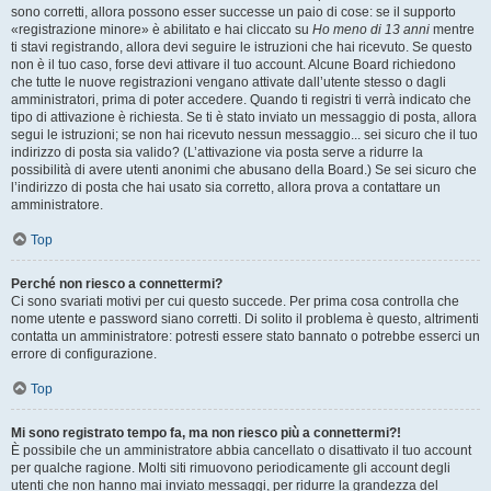
sono corretti, allora possono esser successe un paio di cose: se il supporto
«registrazione minore» è abilitato e hai cliccato su
Ho meno di 13 anni
mentre
ti stavi registrando, allora devi seguire le istruzioni che hai ricevuto. Se questo
non è il tuo caso, forse devi attivare il tuo account. Alcune Board richiedono
che tutte le nuove registrazioni vengano attivate dall’utente stesso o dagli
amministratori, prima di poter accedere. Quando ti registri ti verrà indicato che
tipo di attivazione è richiesta. Se ti è stato inviato un messaggio di posta, allora
segui le istruzioni; se non hai ricevuto nessun messaggio... sei sicuro che il tuo
indirizzo di posta sia valido? (L’attivazione via posta serve a ridurre la
possibilità di avere utenti anonimi che abusano della Board.) Se sei sicuro che
l’indirizzo di posta che hai usato sia corretto, allora prova a contattare un
amministratore.
Top
Perché non riesco a connettermi?
Ci sono svariati motivi per cui questo succede. Per prima cosa controlla che
nome utente e password siano corretti. Di solito il problema è questo, altrimenti
contatta un amministratore: potresti essere stato bannato o potrebbe esserci un
errore di configurazione.
Top
Mi sono registrato tempo fa, ma non riesco più a connettermi?!
È possibile che un amministratore abbia cancellato o disattivato il tuo account
per qualche ragione. Molti siti rimuovono periodicamente gli account degli
utenti che non hanno mai inviato messaggi, per ridurre la grandezza del