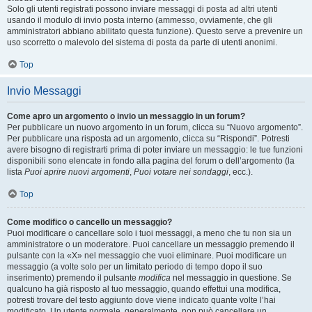
Solo gli utenti registrati possono inviare messaggi di posta ad altri utenti
usando il modulo di invio posta interno (ammesso, ovviamente, che gli
amministratori abbiano abilitato questa funzione). Questo serve a prevenire un
uso scorretto o malevolo del sistema di posta da parte di utenti anonimi.
Top
Invio Messaggi
Come apro un argomento o invio un messaggio in un forum?
Per pubblicare un nuovo argomento in un forum, clicca su “Nuovo argomento”.
Per pubblicare una risposta ad un argomento, clicca su “Rispondi”. Potresti
avere bisogno di registrarti prima di poter inviare un messaggio: le tue funzioni
disponibili sono elencate in fondo alla pagina del forum o dell’argomento (la
lista
Puoi aprire nuovi argomenti
,
Puoi votare nei sondaggi
, ecc.).
Top
Come modifico o cancello un messaggio?
Puoi modificare o cancellare solo i tuoi messaggi, a meno che tu non sia un
amministratore o un moderatore. Puoi cancellare un messaggio premendo il
pulsante con la «X» nel messaggio che vuoi eliminare. Puoi modificare un
messaggio (a volte solo per un limitato periodo di tempo dopo il suo
inserimento) premendo il pulsante
modifica
nel messaggio in questione. Se
qualcuno ha già risposto al tuo messaggio, quando effettui una modifica,
potresti trovare del testo aggiunto dove viene indicato quante volte l’hai
modificato. Un utente normale, generalmente, non può cancellare un