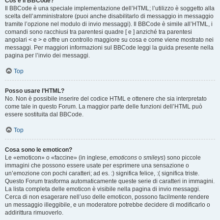
Cos’è il BBCode?
Il BBCode è una speciale implementazione dell’HTML; l’utilizzo è soggetto alla
scelta dell’amministratore (puoi anche disabilitarlo di messaggio in messaggio
tramite l’opzione nel modulo di invio messaggi). Il BBCode è simile all’HTML, i
comandi sono racchiusi tra parentesi quadre [ e ] anziché tra parentesi
angolari < e > e offre un controllo maggiore su cosa e come viene mostrato nei
messaggi. Per maggiori informazioni sul BBCode leggi la guida presente nella
pagina per l’invio dei messaggi.
Top
Posso usare l’HTML?
No. Non è possibile inserire del codice HTML e ottenere che sia interpretato
come tale in questo Forum. La maggior parte delle funzioni dell’HTML può
essere sostituita dal BBCode.
Top
Cosa sono le emoticon?
Le «emoticon» o «faccine» (in inglese,
emoticons
o
smileys
) sono piccole
immagini che possono essere usate per esprimere una sensazione o
un’emozione con pochi caratteri; ad es. :) significa felice, :( significa triste.
Questo Forum trasforma automaticamente queste serie di caratteri in immagini.
La lista completa delle emoticon è visibile nella pagina di invio messaggi.
Cerca di non esagerare nell’uso delle emoticon, possono facilmente rendere
un messaggio illeggibile, e un moderatore potrebbe decidere di modificarlo o
addirittura rimuoverlo.