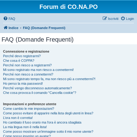
Forum di CO.NA.PO
FAQ
Iscriviti
Login
Indice
FAQ (Domande Frequenti)
FAQ (Domande Frequenti)
Connessione e registrazione
Perché devo registrarmi?
Che cosa è COPPA?
Perché non riesco a registrarmi?
Mi sono registrato ma non riesco a connettermi!
Perché non riesco a connettermi?
Mi sono registrato tempo fa, ma non riesco più a connettermi?!
Ho perso la mia password!
Perché vengo disconnesso automaticamente?
Che cosa provoca il comando “Cancella cookie”?
Impostazioni e preferenze utente
Come cambio le mie impostazioni?
Come posso evitare di apparire nella lista degli utenti in linea?
L’ora non è corretta!
Ho cambiato il fuso orario ma l’ora è ancora sbagliata
La mia lingua non è nella lista!
Come posso mostrare un’immagine sotto il mio nome utente?
Come posso inserire un avatar?