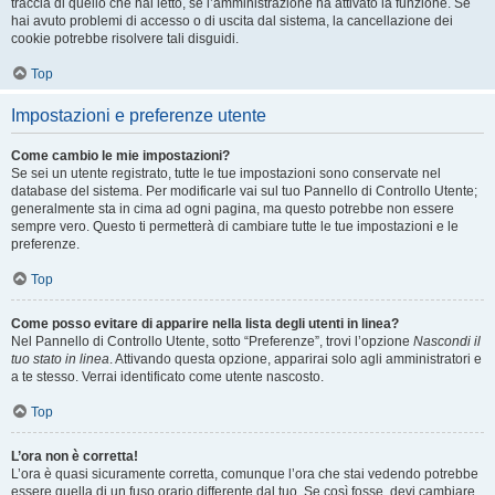
traccia di quello che hai letto, se l’amministrazione ha attivato la funzione. Se
hai avuto problemi di accesso o di uscita dal sistema, la cancellazione dei
cookie potrebbe risolvere tali disguidi.
Top
Impostazioni e preferenze utente
Come cambio le mie impostazioni?
Se sei un utente registrato, tutte le tue impostazioni sono conservate nel
database del sistema. Per modificarle vai sul tuo Pannello di Controllo Utente;
generalmente sta in cima ad ogni pagina, ma questo potrebbe non essere
sempre vero. Questo ti permetterà di cambiare tutte le tue impostazioni e le
preferenze.
Top
Come posso evitare di apparire nella lista degli utenti in linea?
Nel Pannello di Controllo Utente, sotto “Preferenze”, trovi l’opzione
Nascondi il
tuo stato in linea
. Attivando questa opzione, apparirai solo agli amministratori e
a te stesso. Verrai identificato come utente nascosto.
Top
L’ora non è corretta!
L’ora è quasi sicuramente corretta, comunque l’ora che stai vedendo potrebbe
essere quella di un fuso orario differente dal tuo. Se così fosse, devi cambiare