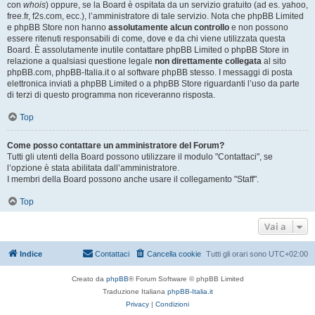
con
whois
) oppure, se la Board è ospitata da un servizio gratuito (ad es. yahoo,
free.fr, f2s.com, ecc.), l’amministratore di tale servizio. Nota che phpBB Limited
e phpBB Store non hanno
assolutamente alcun controllo
e non possono
essere ritenuti responsabili di come, dove e da chi viene utilizzata questa
Board. È assolutamente inutile contattare phpBB Limited o phpBB Store in
relazione a qualsiasi questione legale
non direttamente collegata
al sito
phpBB.com, phpBB-Italia.it o al software phpBB stesso. I messaggi di posta
elettronica inviati a phpBB Limited o a phpBB Store riguardanti l’uso da parte
di terzi di questo programma non riceveranno risposta.
Top
Come posso contattare un amministratore del Forum?
Tutti gli utenti della Board possono utilizzare il modulo "Contattaci", se
l’opzione è stata abilitata dall’amministratore.
I membri della Board possono anche usare il collegamento "Staff".
Top
Vai a
Indice
Contattaci
Cancella cookie
Tutti gli orari sono
UTC+02:00
Creato da
phpBB
® Forum Software © phpBB Limited
Traduzione Italiana
phpBB-Italia.it
Privacy
|
Condizioni