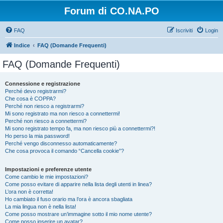
Forum di CO.NA.PO
FAQ
Iscriviti
Login
Indice
FAQ (Domande Frequenti)
FAQ (Domande Frequenti)
Connessione e registrazione
Perché devo registrarmi?
Che cosa è COPPA?
Perché non riesco a registrarmi?
Mi sono registrato ma non riesco a connettermi!
Perché non riesco a connettermi?
Mi sono registrato tempo fa, ma non riesco più a connettermi?!
Ho perso la mia password!
Perché vengo disconnesso automaticamente?
Che cosa provoca il comando “Cancella cookie”?
Impostazioni e preferenze utente
Come cambio le mie impostazioni?
Come posso evitare di apparire nella lista degli utenti in linea?
L’ora non è corretta!
Ho cambiato il fuso orario ma l’ora è ancora sbagliata
La mia lingua non è nella lista!
Come posso mostrare un’immagine sotto il mio nome utente?
Come posso inserire un avatar?