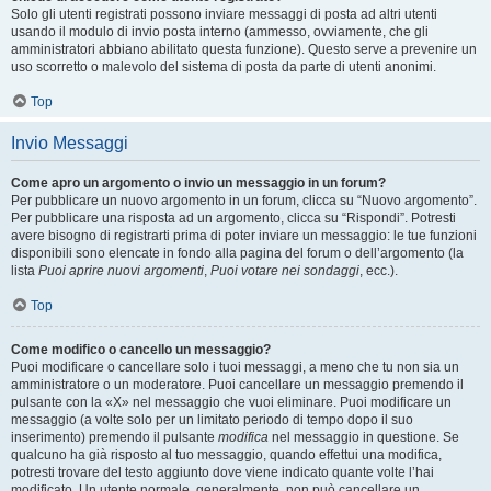
Solo gli utenti registrati possono inviare messaggi di posta ad altri utenti
usando il modulo di invio posta interno (ammesso, ovviamente, che gli
amministratori abbiano abilitato questa funzione). Questo serve a prevenire un
uso scorretto o malevolo del sistema di posta da parte di utenti anonimi.
Top
Invio Messaggi
Come apro un argomento o invio un messaggio in un forum?
Per pubblicare un nuovo argomento in un forum, clicca su “Nuovo argomento”.
Per pubblicare una risposta ad un argomento, clicca su “Rispondi”. Potresti
avere bisogno di registrarti prima di poter inviare un messaggio: le tue funzioni
disponibili sono elencate in fondo alla pagina del forum o dell’argomento (la
lista
Puoi aprire nuovi argomenti
,
Puoi votare nei sondaggi
, ecc.).
Top
Come modifico o cancello un messaggio?
Puoi modificare o cancellare solo i tuoi messaggi, a meno che tu non sia un
amministratore o un moderatore. Puoi cancellare un messaggio premendo il
pulsante con la «X» nel messaggio che vuoi eliminare. Puoi modificare un
messaggio (a volte solo per un limitato periodo di tempo dopo il suo
inserimento) premendo il pulsante
modifica
nel messaggio in questione. Se
qualcuno ha già risposto al tuo messaggio, quando effettui una modifica,
potresti trovare del testo aggiunto dove viene indicato quante volte l’hai
modificato. Un utente normale, generalmente, non può cancellare un