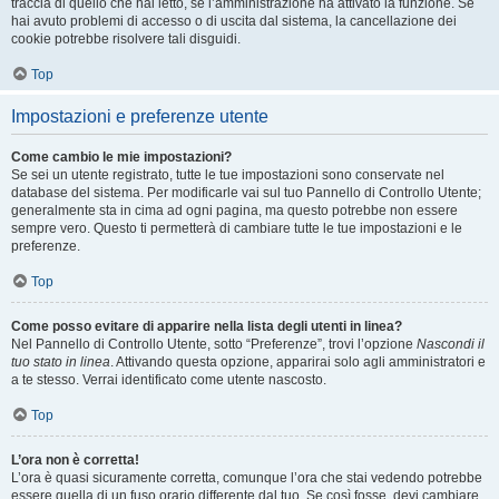
traccia di quello che hai letto, se l’amministrazione ha attivato la funzione. Se
hai avuto problemi di accesso o di uscita dal sistema, la cancellazione dei
cookie potrebbe risolvere tali disguidi.
Top
Impostazioni e preferenze utente
Come cambio le mie impostazioni?
Se sei un utente registrato, tutte le tue impostazioni sono conservate nel
database del sistema. Per modificarle vai sul tuo Pannello di Controllo Utente;
generalmente sta in cima ad ogni pagina, ma questo potrebbe non essere
sempre vero. Questo ti permetterà di cambiare tutte le tue impostazioni e le
preferenze.
Top
Come posso evitare di apparire nella lista degli utenti in linea?
Nel Pannello di Controllo Utente, sotto “Preferenze”, trovi l’opzione
Nascondi il
tuo stato in linea
. Attivando questa opzione, apparirai solo agli amministratori e
a te stesso. Verrai identificato come utente nascosto.
Top
L’ora non è corretta!
L’ora è quasi sicuramente corretta, comunque l’ora che stai vedendo potrebbe
essere quella di un fuso orario differente dal tuo. Se così fosse, devi cambiare