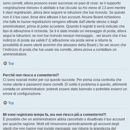
sono corretti, allora possono esser successe un paio di cose: se il supporto
«registrazione minore» è abilitato e hai cliccato su
Ho meno di 13 anni
mentre
ti stavi registrando, allora devi seguire le istruzioni che hai ricevuto. Se questo
non è il tuo caso, forse devi attivare il tuo account. Alcune Board richiedono
che tutte le nuove registrazioni vengano attivate dall’utente stesso o dagli
amministratori, prima di poter accedere. Quando ti registri ti verrà indicato che
tipo di attivazione è richiesta. Se ti è stato inviato un messaggio di posta, allora
segui le istruzioni; se non hai ricevuto nessun messaggio... sei sicuro che il tuo
indirizzo di posta sia valido? (L’attivazione via posta serve a ridurre la
possibilità di avere utenti anonimi che abusano della Board.) Se sei sicuro che
l’indirizzo di posta che hai usato sia corretto, allora prova a contattare un
amministratore.
Top
Perché non riesco a connettermi?
Ci sono svariati motivi per cui questo succede. Per prima cosa controlla che
nome utente e password siano corretti. Di solito il problema è questo, altrimenti
contatta un amministratore: potresti essere stato bannato o potrebbe esserci un
errore di configurazione.
Top
Mi sono registrato tempo fa, ma non riesco più a connettermi?!
È possibile che un amministratore abbia cancellato o disattivato il tuo account
per qualche ragione. Molti siti rimuovono periodicamente gli account degli
utenti che non hanno mai inviato messaggi, per ridurre la grandezza del