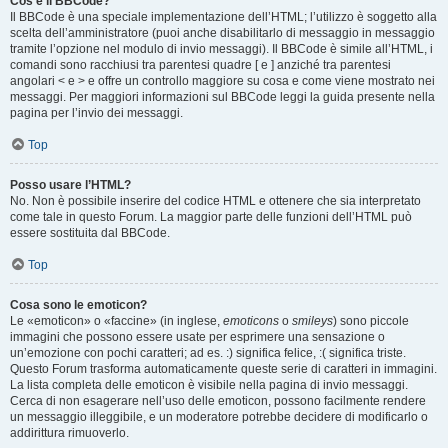
Cos’è il BBCode?
Il BBCode è una speciale implementazione dell’HTML; l’utilizzo è soggetto alla
scelta dell’amministratore (puoi anche disabilitarlo di messaggio in messaggio
tramite l’opzione nel modulo di invio messaggi). Il BBCode è simile all’HTML, i
comandi sono racchiusi tra parentesi quadre [ e ] anziché tra parentesi
angolari < e > e offre un controllo maggiore su cosa e come viene mostrato nei
messaggi. Per maggiori informazioni sul BBCode leggi la guida presente nella
pagina per l’invio dei messaggi.
Top
Posso usare l’HTML?
No. Non è possibile inserire del codice HTML e ottenere che sia interpretato
come tale in questo Forum. La maggior parte delle funzioni dell’HTML può
essere sostituita dal BBCode.
Top
Cosa sono le emoticon?
Le «emoticon» o «faccine» (in inglese,
emoticons
o
smileys
) sono piccole
immagini che possono essere usate per esprimere una sensazione o
un’emozione con pochi caratteri; ad es. :) significa felice, :( significa triste.
Questo Forum trasforma automaticamente queste serie di caratteri in immagini.
La lista completa delle emoticon è visibile nella pagina di invio messaggi.
Cerca di non esagerare nell’uso delle emoticon, possono facilmente rendere
un messaggio illeggibile, e un moderatore potrebbe decidere di modificarlo o
addirittura rimuoverlo.