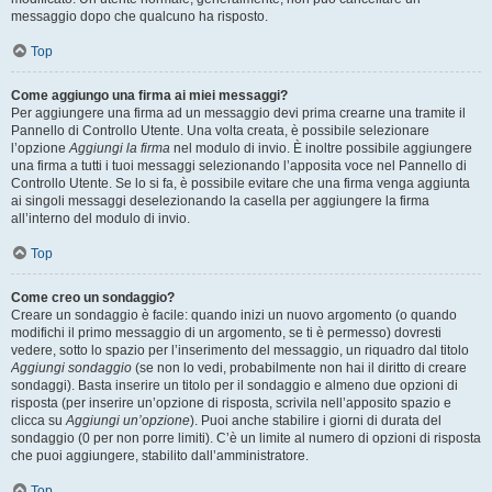
messaggio dopo che qualcuno ha risposto.
Top
Come aggiungo una firma ai miei messaggi?
Per aggiungere una firma ad un messaggio devi prima crearne una tramite il
Pannello di Controllo Utente. Una volta creata, è possibile selezionare
l’opzione
Aggiungi la firma
nel modulo di invio. È inoltre possibile aggiungere
una firma a tutti i tuoi messaggi selezionando l’apposita voce nel Pannello di
Controllo Utente. Se lo si fa, è possibile evitare che una firma venga aggiunta
ai singoli messaggi deselezionando la casella per aggiungere la firma
all’interno del modulo di invio.
Top
Come creo un sondaggio?
Creare un sondaggio è facile: quando inizi un nuovo argomento (o quando
modifichi il primo messaggio di un argomento, se ti è permesso) dovresti
vedere, sotto lo spazio per l’inserimento del messaggio, un riquadro dal titolo
Aggiungi sondaggio
(se non lo vedi, probabilmente non hai il diritto di creare
sondaggi). Basta inserire un titolo per il sondaggio e almeno due opzioni di
risposta (per inserire un’opzione di risposta, scrivila nell’apposito spazio e
clicca su
Aggiungi un’opzione
). Puoi anche stabilire i giorni di durata del
sondaggio (0 per non porre limiti). C’è un limite al numero di opzioni di risposta
che puoi aggiungere, stabilito dall’amministratore.
Top