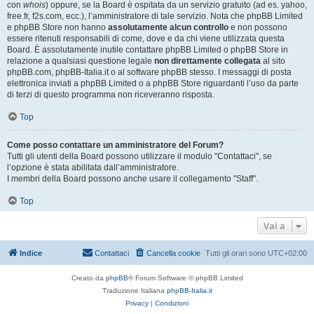
con
whois
) oppure, se la Board è ospitata da un servizio gratuito (ad es. yahoo,
free.fr, f2s.com, ecc.), l’amministratore di tale servizio. Nota che phpBB Limited
e phpBB Store non hanno
assolutamente alcun controllo
e non possono
essere ritenuti responsabili di come, dove e da chi viene utilizzata questa
Board. È assolutamente inutile contattare phpBB Limited o phpBB Store in
relazione a qualsiasi questione legale
non direttamente collegata
al sito
phpBB.com, phpBB-Italia.it o al software phpBB stesso. I messaggi di posta
elettronica inviati a phpBB Limited o a phpBB Store riguardanti l’uso da parte
di terzi di questo programma non riceveranno risposta.
Top
Come posso contattare un amministratore del Forum?
Tutti gli utenti della Board possono utilizzare il modulo "Contattaci", se
l’opzione è stata abilitata dall’amministratore.
I membri della Board possono anche usare il collegamento "Staff".
Top
Vai a
Indice
Contattaci
Cancella cookie
Tutti gli orari sono
UTC+02:00
Creato da
phpBB
® Forum Software © phpBB Limited
Traduzione Italiana
phpBB-Italia.it
Privacy
|
Condizioni