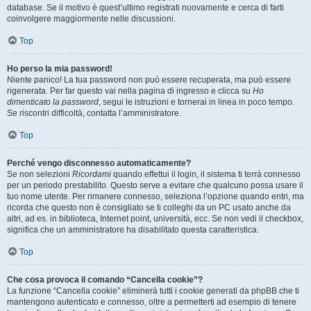
database. Se il motivo è quest’ultimo registrati nuovamente e cerca di farti
coinvolgere maggiormente nelle discussioni.
Top
Ho perso la mia password!
Niente panico! La tua password non può essere recuperata, ma può essere
rigenerata. Per far questo vai nella pagina di ingresso e clicca su
Ho
dimenticato la password
, segui le istruzioni e tornerai in linea in poco tempo.
Se riscontri difficoltà, contatta l’amministratore.
Top
Perché vengo disconnesso automaticamente?
Se non selezioni
Ricordami
quando effettui il login, il sistema ti terrà connesso
per un periodo prestabilito. Questo serve a evitare che qualcuno possa usare il
tuo nome utente. Per rimanere connesso, seleziona l’opzione quando entri, ma
ricorda che questo non è consigliato se ti colleghi da un PC usato anche da
altri, ad es. in biblioteca, Internet point, università, ecc. Se non vedi il checkbox,
significa che un amministratore ha disabilitato questa caratteristica.
Top
Che cosa provoca il comando “Cancella cookie”?
La funzione “Cancella cookie” eliminerà tutti i cookie generati da phpBB che ti
mantengono autenticato e connesso, oltre a permetterti ad esempio di tenere