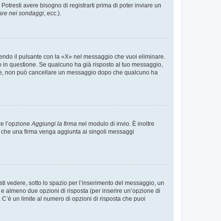
tresti avere bisogno di registrarti prima di poter inviare un
are nei sondaggi
, ecc.).
endo il pulsante con la «X» nel messaggio che vuoi eliminare.
in questione. Se qualcuno ha già risposto al tuo messaggio,
mente, non può cancellare un messaggio dopo che qualcuno ha
re l’opzione
Aggiungi la firma
nel modulo di invio. È inoltre
re che una firma venga aggiunta ai singoli messaggi
i vedere, sotto lo spazio per l’inserimento del messaggio, un
o e almeno due opzioni di risposta (per inserire un’opzione di
). C’è un limite al numero di opzioni di risposta che puoi