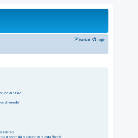
Iscriviti
Login
i uno di essi?
ri differenti?
esiderati!
rata o spam da qualcuno in questa Board!