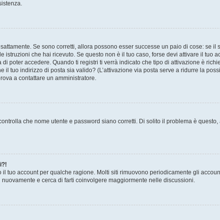
sistenza.
sattamente. Se sono corretti, allora possono esser successe un paio di cose: se il 
le istruzioni che hai ricevuto. Se questo non è il tuo caso, forse devi attivare il tu
di poter accedere. Quando ti registri ti verrà indicato che tipo di attivazione è richi
e il tuo indirizzo di posta sia valido? (L’attivazione via posta serve a ridurre la po
 prova a contattare un amministratore.
ontrolla che nome utente e password siano corretti. Di solito il problema è questo, a
i?!
o il tuo account per qualche ragione. Molti siti rimuovono periodicamente gli accoun
ti nuovamente e cerca di farti coinvolgere maggiormente nelle discussioni.