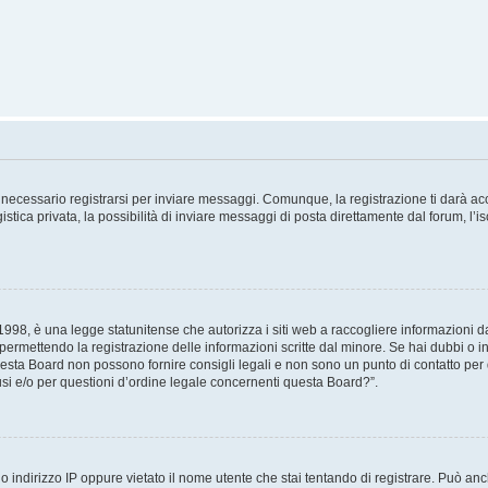
necessario registrarsi per inviare messaggi. Comunque, la registrazione ti darà acce
tica privata, la possibilità di inviare messaggi di posta direttamente dal forum, l’is
98, è una legge statunitense che autorizza i siti web a raccogliere informazioni da 
, permettendo la registrazione delle informazioni scritte dal minore. Se hai dubbi o i
esta Board non possono fornire consigli legali e non sono un punto di contatto per q
i e/o per questioni d’ordine legale concernenti questa Board?”.
 indirizzo IP oppure vietato il nome utente che stai tentando di registrare. Può anch