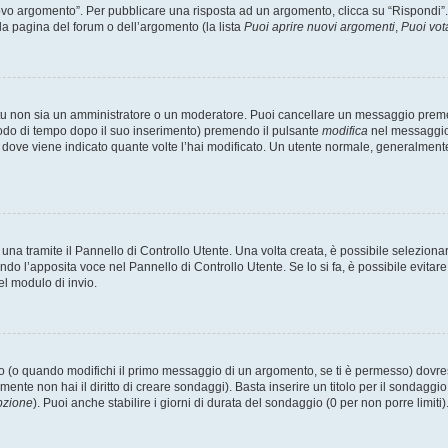
 argomento”. Per pubblicare una risposta ad un argomento, clicca su “Rispondi”. Po
la pagina del forum o dell’argomento (la lista
Puoi aprire nuovi argomenti
,
Puoi vot
 tu non sia un amministratore o un moderatore. Puoi cancellare un messaggio prem
iodo di tempo dopo il suo inserimento) premendo il pulsante
modifica
nel messaggio 
nto dove viene indicato quante volte l’hai modificato. Un utente normale, general
a tramite il Pannello di Controllo Utente. Una volta creata, è possibile seleziona
ndo l’apposita voce nel Pannello di Controllo Utente. Se lo si fa, è possibile evita
el modulo di invio.
(o quando modifichi il primo messaggio di un argomento, se ti è permesso) dovrest
mente non hai il diritto di creare sondaggi). Basta inserire un titolo per il sondaggi
pzione
). Puoi anche stabilire i giorni di durata del sondaggio (0 per non porre limiti