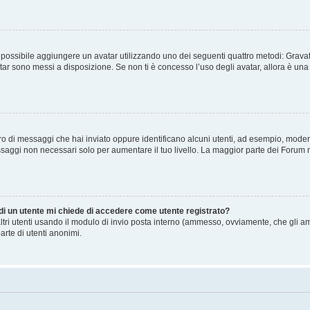
” è possibile aggiungere un avatar utilizzando uno dei seguenti quattro metodi: Gra
atar sono messi a disposizione. Se non ti è concesso l’uso degli avatar, allora è un
mero di messaggi che hai inviato oppure identificano alcuni utenti, ad esempio, mode
ssaggi non necessari solo per aumentare il tuo livello. La maggior parte dei Forum
 di un utente mi chiede di accedere come utente registrato?
altri utenti usando il modulo di invio posta interno (ammesso, ovviamente, che gli a
arte di utenti anonimi.