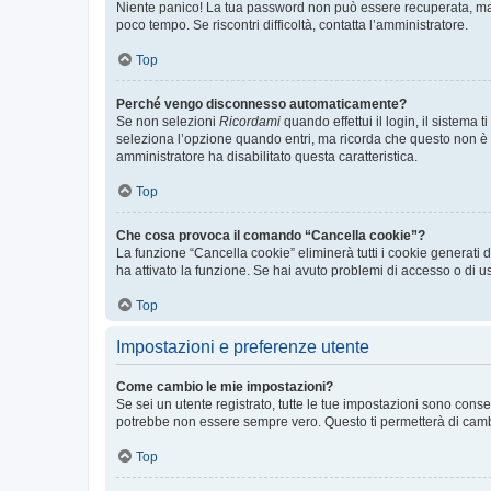
Niente panico! La tua password non può essere recuperata, ma p
poco tempo. Se riscontri difficoltà, contatta l’amministratore.
Top
Perché vengo disconnesso automaticamente?
Se non selezioni
Ricordami
quando effettui il login, il sistem
seleziona l’opzione quando entri, ma ricorda che questo non è con
amministratore ha disabilitato questa caratteristica.
Top
Che cosa provoca il comando “Cancella cookie”?
La funzione “Cancella cookie” eliminerà tutti i cookie generati
ha attivato la funzione. Se hai avuto problemi di accesso o di us
Top
Impostazioni e preferenze utente
Come cambio le mie impostazioni?
Se sei un utente registrato, tutte le tue impostazioni sono con
potrebbe non essere sempre vero. Questo ti permetterà di cambia
Top