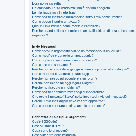
L’ora non è corretta!
Ho cambiato il fuso orario ma l’ora è ancora sbagliata
La mia lingua non è nella lista!
Come posso mostrare un’immagine sotto il mio nome utente?
Come posso inserire un avatar?
Qual è il mio livello e come faccio a cambiarlo?
Perché quando clicco sul collegamento all’indirizzo di posta di un ute
registrato?
Invio Messaggi
Come apro un argomento o invio un messaggio in un forum?
Come modifico o cancello un messaggio?
Come aggiungo una firma ai miei messaggi?
Come creo un sondaggio?
Perché non è possibile aggiungere ulteriori opzioni del sondaggio?
Come modifico o cancello un sondaggio?
Perché non riesco ad accedere a un forum?
Perché non riesco ad aggiungere allegati?
Perché ho ricevuto un richiamo?
Come posso segnalare messaggi ai moderatori?
Che cos’è il pulsante “Salva” nella finestra di invio dei messaggi?
Perché il mio messaggio deve essere approvato?
Come posso spostare in cima un mio argomento?
Formattazione e tipi di argomenti
Cos’è il BBCode?
Posso usare l’HTML?
Cosa sono le emoticon?
Posso inserire delle immagini?