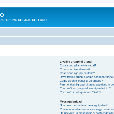
PO
 AUTONOMO DEI VIGILI DEL FUOCO
Livelli e gruppi di utenti
Cosa sono gli amministratori?
Cosa sono i moderatori?
Cosa sono i gruppi di utenti?
Dove trovo i gruppi e come posso far parte d
Come divento leader di un gruppo?
Perché alcuni gruppi di utenti appaiono in colo
Che cos’è un gruppo di utenti predefinito?
Che cos’è il collegamento “Staff”?
Messaggi privati
Non riesco ad inviare messaggi privati!
Continuano ad arrivarmi messaggi privati ind
Ho ricevuto un messaggio di posta indeside