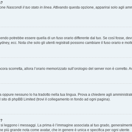
a?
zione
Nascondi il tuo stato in linea
. Attivando questa opzione, apparirai solo agli ammi
ndo potrebbe essere quella di un fuso orario differente dal tuo. Se così fosse, devi 
ydney, ecc. Nota che solo gli utenti registrati possono cambiare il fuso orario e mol
 ancora scorretta, allora l’orario memorizzato sull’orologio del server non è corretto
a oppure nessuno lo ha tradotto nella tua lingua. Prova a chiedere agli amministrator
l sito di phpBB Limited (trovi il collegamento in fondo ad ogni pagina).
e?
 leggono i messaggi. La prima è l’immagine associata al tuo grado, generalmente ha
agine più grande nota come avatar, che in genere è unica e specifica per ogni utente.