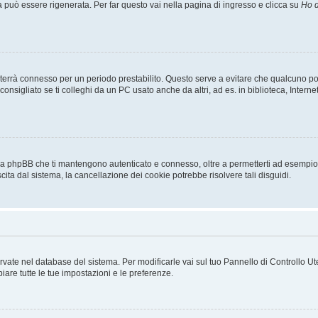
uò essere rigenerata. Per far questo vai nella pagina di ingresso e clicca su
Ho d
a ti terrà connesso per un periodo prestabilito. Questo serve a evitare che qualcuno
sigliato se ti colleghi da un PC usato anche da altri, ad es. in biblioteca, Internet
 da phpBB che ti mantengono autenticato e connesso, oltre a permetterti ad esempio d
cita dal sistema, la cancellazione dei cookie potrebbe risolvere tali disguidi.
servate nel database del sistema. Per modificarle vai sul tuo Pannello di Controllo
re tutte le tue impostazioni e le preferenze.