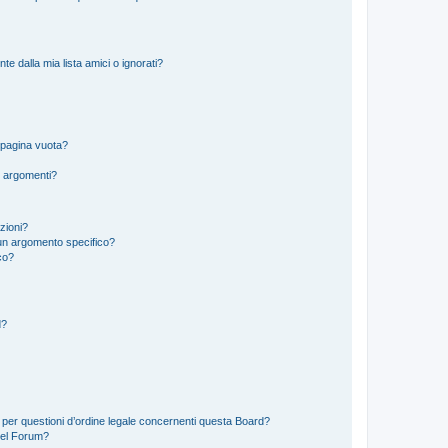
 dalla mia lista amici o ignorati?
 pagina vuota?
i argomenti?
izioni?
un argomento specifico?
co?
d?
 per questioni d’ordine legale concernenti questa Board?
del Forum?