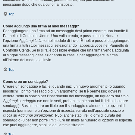
messaggio dopo che qualcuno ha risposto.
Top
Come aggiungo una firma ai miei messaggi?
Per aggiungere una firma ad un messaggio devi prima crearne una tramite il
Pannello di Controllo Utente. Una volta creata, è possibile selezionare
l’opzione
Aggiungi la firma
nel modulo di invio. È inoltre possibile aggiungere
una firma a tutti i tuoi messaggi selezionando l’apposita voce nel Pannello di
Controllo Utente. Se lo si fa, è possibile evitare che una firma venga aggiunta
ai singoli messaggi deselezionando la casella per aggiungere la firma
all’interno del modulo di invio.
Top
Come creo un sondaggio?
Creare un sondaggio è facile: quando inizi un nuovo argomento (o quando
modifichi il primo messaggio di un argomento, se ti è permesso) dovresti
vedere, sotto lo spazio per l’inserimento del messaggio, un riquadro dal titolo
Aggiungi sondaggio
(se non lo vedi, probabilmente non hai il diritto di creare
sondaggi). Basta inserire un titolo per il sondaggio e almeno due opzioni di
risposta (per inserire un’opzione di risposta, scrivila nell’apposito spazio e
clicca su
Aggiungi un’opzione
). Puoi anche stabilire i giorni di durata del
sondaggio (0 per non porre limiti). C’è un limite al numero di opzioni di risposta
che puoi aggiungere, stabilito dall’amministratore.
Top