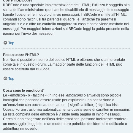
Cos’è il BBCode?
Il BBCode è una speciale implementazione dell’HTML; l’utilizzo è soggetto alla
scelta dell’amministratore (puoi anche disabilitarlo di messaggio in messaggio
tramite l’opzione nel modulo di invio messaggi). Il BBCode è simile all’HTML, i
comandi sono racchiusi tra parentesi quadre [ e ] anziché tra parentesi
angolari < e > e offre un controllo maggiore su cosa e come viene mostrato nei
messaggi. Per maggiori informazioni sul BBCode leggi la guida presente nella
pagina per l’invio dei messaggi.
Top
Posso usare l’HTML?
No. Non è possibile inserire del codice HTML e ottenere che sia interpretato
come tale in questo Forum. La maggior parte delle funzioni dell’HTML può
essere sostituita dal BBCode.
Top
Cosa sono le emoticon?
Le «emoticon» o «faccine» (in inglese,
emoticons
o
smileys
) sono piccole
immagini che possono essere usate per esprimere una sensazione o
un’emozione con pochi caratteri; ad es. :) significa felice, :( significa triste.
Questo Forum trasforma automaticamente queste serie di caratteri in immagini.
La lista completa delle emoticon è visibile nella pagina di invio messaggi.
Cerca di non esagerare nell’uso delle emoticon, possono facilmente rendere
un messaggio illeggibile, e un moderatore potrebbe decidere di modificarlo o
addirittura rimuoverlo.