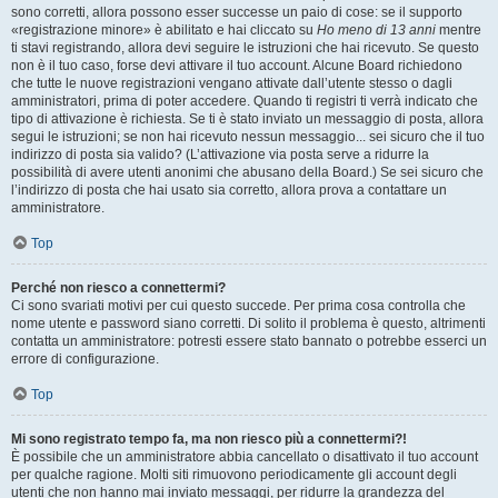
sono corretti, allora possono esser successe un paio di cose: se il supporto
«registrazione minore» è abilitato e hai cliccato su
Ho meno di 13 anni
mentre
ti stavi registrando, allora devi seguire le istruzioni che hai ricevuto. Se questo
non è il tuo caso, forse devi attivare il tuo account. Alcune Board richiedono
che tutte le nuove registrazioni vengano attivate dall’utente stesso o dagli
amministratori, prima di poter accedere. Quando ti registri ti verrà indicato che
tipo di attivazione è richiesta. Se ti è stato inviato un messaggio di posta, allora
segui le istruzioni; se non hai ricevuto nessun messaggio... sei sicuro che il tuo
indirizzo di posta sia valido? (L’attivazione via posta serve a ridurre la
possibilità di avere utenti anonimi che abusano della Board.) Se sei sicuro che
l’indirizzo di posta che hai usato sia corretto, allora prova a contattare un
amministratore.
Top
Perché non riesco a connettermi?
Ci sono svariati motivi per cui questo succede. Per prima cosa controlla che
nome utente e password siano corretti. Di solito il problema è questo, altrimenti
contatta un amministratore: potresti essere stato bannato o potrebbe esserci un
errore di configurazione.
Top
Mi sono registrato tempo fa, ma non riesco più a connettermi?!
È possibile che un amministratore abbia cancellato o disattivato il tuo account
per qualche ragione. Molti siti rimuovono periodicamente gli account degli
utenti che non hanno mai inviato messaggi, per ridurre la grandezza del