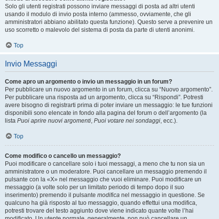
Solo gli utenti registrati possono inviare messaggi di posta ad altri utenti
usando il modulo di invio posta interno (ammesso, ovviamente, che gli
amministratori abbiano abilitato questa funzione). Questo serve a prevenire un
uso scorretto o malevolo del sistema di posta da parte di utenti anonimi.
Top
Invio Messaggi
Come apro un argomento o invio un messaggio in un forum?
Per pubblicare un nuovo argomento in un forum, clicca su “Nuovo argomento”.
Per pubblicare una risposta ad un argomento, clicca su “Rispondi”. Potresti
avere bisogno di registrarti prima di poter inviare un messaggio: le tue funzioni
disponibili sono elencate in fondo alla pagina del forum o dell’argomento (la
lista
Puoi aprire nuovi argomenti
,
Puoi votare nei sondaggi
, ecc.).
Top
Come modifico o cancello un messaggio?
Puoi modificare o cancellare solo i tuoi messaggi, a meno che tu non sia un
amministratore o un moderatore. Puoi cancellare un messaggio premendo il
pulsante con la «X» nel messaggio che vuoi eliminare. Puoi modificare un
messaggio (a volte solo per un limitato periodo di tempo dopo il suo
inserimento) premendo il pulsante
modifica
nel messaggio in questione. Se
qualcuno ha già risposto al tuo messaggio, quando effettui una modifica,
potresti trovare del testo aggiunto dove viene indicato quante volte l’hai
modificato. Un utente normale, generalmente, non può cancellare un