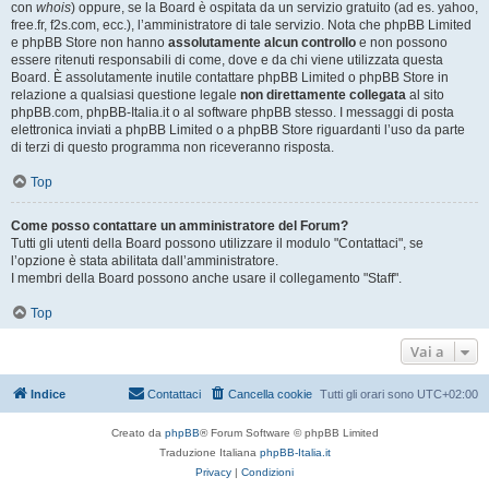
con
whois
) oppure, se la Board è ospitata da un servizio gratuito (ad es. yahoo,
free.fr, f2s.com, ecc.), l’amministratore di tale servizio. Nota che phpBB Limited
e phpBB Store non hanno
assolutamente alcun controllo
e non possono
essere ritenuti responsabili di come, dove e da chi viene utilizzata questa
Board. È assolutamente inutile contattare phpBB Limited o phpBB Store in
relazione a qualsiasi questione legale
non direttamente collegata
al sito
phpBB.com, phpBB-Italia.it o al software phpBB stesso. I messaggi di posta
elettronica inviati a phpBB Limited o a phpBB Store riguardanti l’uso da parte
di terzi di questo programma non riceveranno risposta.
Top
Come posso contattare un amministratore del Forum?
Tutti gli utenti della Board possono utilizzare il modulo "Contattaci", se
l’opzione è stata abilitata dall’amministratore.
I membri della Board possono anche usare il collegamento "Staff".
Top
Vai a
Indice
Contattaci
Cancella cookie
Tutti gli orari sono
UTC+02:00
Creato da
phpBB
® Forum Software © phpBB Limited
Traduzione Italiana
phpBB-Italia.it
Privacy
|
Condizioni