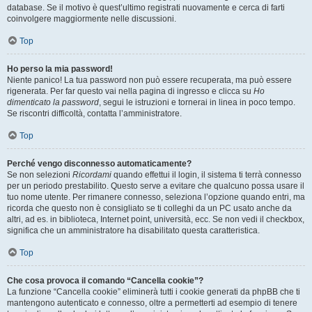
database. Se il motivo è quest’ultimo registrati nuovamente e cerca di farti
coinvolgere maggiormente nelle discussioni.
Top
Ho perso la mia password!
Niente panico! La tua password non può essere recuperata, ma può essere
rigenerata. Per far questo vai nella pagina di ingresso e clicca su
Ho
dimenticato la password
, segui le istruzioni e tornerai in linea in poco tempo.
Se riscontri difficoltà, contatta l’amministratore.
Top
Perché vengo disconnesso automaticamente?
Se non selezioni
Ricordami
quando effettui il login, il sistema ti terrà connesso
per un periodo prestabilito. Questo serve a evitare che qualcuno possa usare il
tuo nome utente. Per rimanere connesso, seleziona l’opzione quando entri, ma
ricorda che questo non è consigliato se ti colleghi da un PC usato anche da
altri, ad es. in biblioteca, Internet point, università, ecc. Se non vedi il checkbox,
significa che un amministratore ha disabilitato questa caratteristica.
Top
Che cosa provoca il comando “Cancella cookie”?
La funzione “Cancella cookie” eliminerà tutti i cookie generati da phpBB che ti
mantengono autenticato e connesso, oltre a permetterti ad esempio di tenere