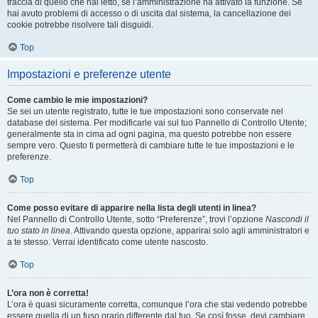
traccia di quello che hai letto, se l’amministrazione ha attivato la funzione. Se
hai avuto problemi di accesso o di uscita dal sistema, la cancellazione dei
cookie potrebbe risolvere tali disguidi.
Top
Impostazioni e preferenze utente
Come cambio le mie impostazioni?
Se sei un utente registrato, tutte le tue impostazioni sono conservate nel
database del sistema. Per modificarle vai sul tuo Pannello di Controllo Utente;
generalmente sta in cima ad ogni pagina, ma questo potrebbe non essere
sempre vero. Questo ti permetterà di cambiare tutte le tue impostazioni e le
preferenze.
Top
Come posso evitare di apparire nella lista degli utenti in linea?
Nel Pannello di Controllo Utente, sotto “Preferenze”, trovi l’opzione
Nascondi il
tuo stato in linea
. Attivando questa opzione, apparirai solo agli amministratori e
a te stesso. Verrai identificato come utente nascosto.
Top
L’ora non è corretta!
L’ora è quasi sicuramente corretta, comunque l’ora che stai vedendo potrebbe
essere quella di un fuso orario differente dal tuo. Se così fosse, devi cambiare