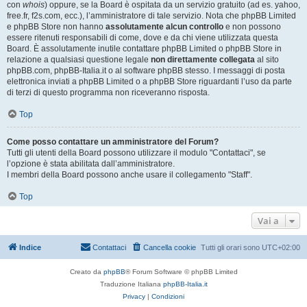
con
whois
) oppure, se la Board è ospitata da un servizio gratuito (ad es. yahoo,
free.fr, f2s.com, ecc.), l’amministratore di tale servizio. Nota che phpBB Limited
e phpBB Store non hanno
assolutamente alcun controllo
e non possono
essere ritenuti responsabili di come, dove e da chi viene utilizzata questa
Board. È assolutamente inutile contattare phpBB Limited o phpBB Store in
relazione a qualsiasi questione legale
non direttamente collegata
al sito
phpBB.com, phpBB-Italia.it o al software phpBB stesso. I messaggi di posta
elettronica inviati a phpBB Limited o a phpBB Store riguardanti l’uso da parte
di terzi di questo programma non riceveranno risposta.
Top
Come posso contattare un amministratore del Forum?
Tutti gli utenti della Board possono utilizzare il modulo "Contattaci", se
l’opzione è stata abilitata dall’amministratore.
I membri della Board possono anche usare il collegamento "Staff".
Top
Vai a
Indice
Contattaci
Cancella cookie
Tutti gli orari sono
UTC+02:00
Creato da
phpBB
® Forum Software © phpBB Limited
Traduzione Italiana
phpBB-Italia.it
Privacy
|
Condizioni