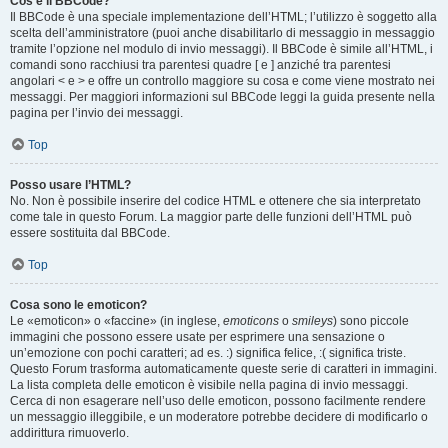
Cos’è il BBCode?
Il BBCode è una speciale implementazione dell’HTML; l’utilizzo è soggetto alla
scelta dell’amministratore (puoi anche disabilitarlo di messaggio in messaggio
tramite l’opzione nel modulo di invio messaggi). Il BBCode è simile all’HTML, i
comandi sono racchiusi tra parentesi quadre [ e ] anziché tra parentesi
angolari < e > e offre un controllo maggiore su cosa e come viene mostrato nei
messaggi. Per maggiori informazioni sul BBCode leggi la guida presente nella
pagina per l’invio dei messaggi.
Top
Posso usare l’HTML?
No. Non è possibile inserire del codice HTML e ottenere che sia interpretato
come tale in questo Forum. La maggior parte delle funzioni dell’HTML può
essere sostituita dal BBCode.
Top
Cosa sono le emoticon?
Le «emoticon» o «faccine» (in inglese,
emoticons
o
smileys
) sono piccole
immagini che possono essere usate per esprimere una sensazione o
un’emozione con pochi caratteri; ad es. :) significa felice, :( significa triste.
Questo Forum trasforma automaticamente queste serie di caratteri in immagini.
La lista completa delle emoticon è visibile nella pagina di invio messaggi.
Cerca di non esagerare nell’uso delle emoticon, possono facilmente rendere
un messaggio illeggibile, e un moderatore potrebbe decidere di modificarlo o
addirittura rimuoverlo.