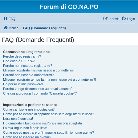
Forum di CO.NA.PO
FAQ
Iscriviti
Login
Indice
FAQ (Domande Frequenti)
FAQ (Domande Frequenti)
Connessione e registrazione
Perché devo registrarmi?
Che cosa è COPPA?
Perché non riesco a registrarmi?
Mi sono registrato ma non riesco a connettermi!
Perché non riesco a connettermi?
Mi sono registrato tempo fa, ma non riesco più a connettermi?!
Ho perso la mia password!
Perché vengo disconnesso automaticamente?
Che cosa provoca il comando “Cancella cookie”?
Impostazioni e preferenze utente
Come cambio le mie impostazioni?
Come posso evitare di apparire nella lista degli utenti in linea?
L’ora non è corretta!
Ho cambiato il fuso orario ma l’ora è ancora sbagliata
La mia lingua non è nella lista!
Come posso mostrare un’immagine sotto il mio nome utente?
Come posso inserire un avatar?