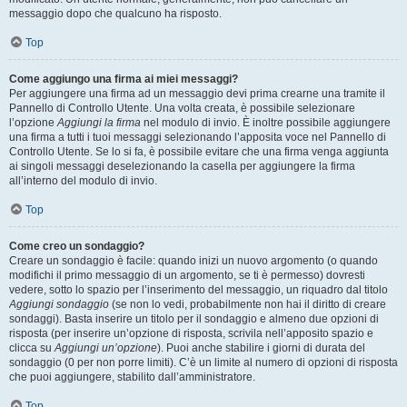
messaggio dopo che qualcuno ha risposto.
Top
Come aggiungo una firma ai miei messaggi?
Per aggiungere una firma ad un messaggio devi prima crearne una tramite il
Pannello di Controllo Utente. Una volta creata, è possibile selezionare
l’opzione
Aggiungi la firma
nel modulo di invio. È inoltre possibile aggiungere
una firma a tutti i tuoi messaggi selezionando l’apposita voce nel Pannello di
Controllo Utente. Se lo si fa, è possibile evitare che una firma venga aggiunta
ai singoli messaggi deselezionando la casella per aggiungere la firma
all’interno del modulo di invio.
Top
Come creo un sondaggio?
Creare un sondaggio è facile: quando inizi un nuovo argomento (o quando
modifichi il primo messaggio di un argomento, se ti è permesso) dovresti
vedere, sotto lo spazio per l’inserimento del messaggio, un riquadro dal titolo
Aggiungi sondaggio
(se non lo vedi, probabilmente non hai il diritto di creare
sondaggi). Basta inserire un titolo per il sondaggio e almeno due opzioni di
risposta (per inserire un’opzione di risposta, scrivila nell’apposito spazio e
clicca su
Aggiungi un’opzione
). Puoi anche stabilire i giorni di durata del
sondaggio (0 per non porre limiti). C’è un limite al numero di opzioni di risposta
che puoi aggiungere, stabilito dall’amministratore.
Top