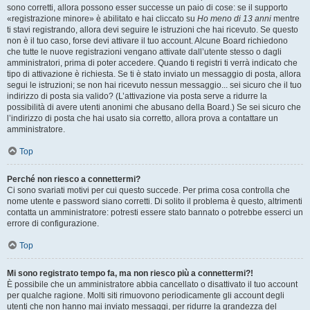
sono corretti, allora possono esser successe un paio di cose: se il supporto
«registrazione minore» è abilitato e hai cliccato su
Ho meno di 13 anni
mentre
ti stavi registrando, allora devi seguire le istruzioni che hai ricevuto. Se questo
non è il tuo caso, forse devi attivare il tuo account. Alcune Board richiedono
che tutte le nuove registrazioni vengano attivate dall’utente stesso o dagli
amministratori, prima di poter accedere. Quando ti registri ti verrà indicato che
tipo di attivazione è richiesta. Se ti è stato inviato un messaggio di posta, allora
segui le istruzioni; se non hai ricevuto nessun messaggio... sei sicuro che il tuo
indirizzo di posta sia valido? (L’attivazione via posta serve a ridurre la
possibilità di avere utenti anonimi che abusano della Board.) Se sei sicuro che
l’indirizzo di posta che hai usato sia corretto, allora prova a contattare un
amministratore.
Top
Perché non riesco a connettermi?
Ci sono svariati motivi per cui questo succede. Per prima cosa controlla che
nome utente e password siano corretti. Di solito il problema è questo, altrimenti
contatta un amministratore: potresti essere stato bannato o potrebbe esserci un
errore di configurazione.
Top
Mi sono registrato tempo fa, ma non riesco più a connettermi?!
È possibile che un amministratore abbia cancellato o disattivato il tuo account
per qualche ragione. Molti siti rimuovono periodicamente gli account degli
utenti che non hanno mai inviato messaggi, per ridurre la grandezza del