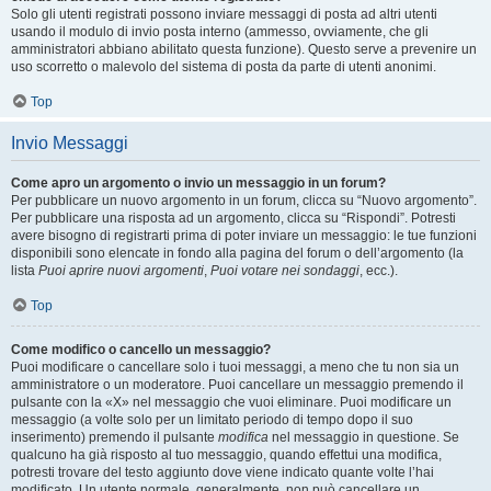
Solo gli utenti registrati possono inviare messaggi di posta ad altri utenti
usando il modulo di invio posta interno (ammesso, ovviamente, che gli
amministratori abbiano abilitato questa funzione). Questo serve a prevenire un
uso scorretto o malevolo del sistema di posta da parte di utenti anonimi.
Top
Invio Messaggi
Come apro un argomento o invio un messaggio in un forum?
Per pubblicare un nuovo argomento in un forum, clicca su “Nuovo argomento”.
Per pubblicare una risposta ad un argomento, clicca su “Rispondi”. Potresti
avere bisogno di registrarti prima di poter inviare un messaggio: le tue funzioni
disponibili sono elencate in fondo alla pagina del forum o dell’argomento (la
lista
Puoi aprire nuovi argomenti
,
Puoi votare nei sondaggi
, ecc.).
Top
Come modifico o cancello un messaggio?
Puoi modificare o cancellare solo i tuoi messaggi, a meno che tu non sia un
amministratore o un moderatore. Puoi cancellare un messaggio premendo il
pulsante con la «X» nel messaggio che vuoi eliminare. Puoi modificare un
messaggio (a volte solo per un limitato periodo di tempo dopo il suo
inserimento) premendo il pulsante
modifica
nel messaggio in questione. Se
qualcuno ha già risposto al tuo messaggio, quando effettui una modifica,
potresti trovare del testo aggiunto dove viene indicato quante volte l’hai
modificato. Un utente normale, generalmente, non può cancellare un