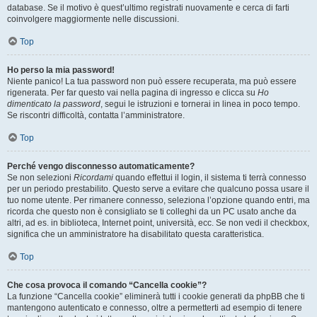
database. Se il motivo è quest’ultimo registrati nuovamente e cerca di farti
coinvolgere maggiormente nelle discussioni.
Top
Ho perso la mia password!
Niente panico! La tua password non può essere recuperata, ma può essere
rigenerata. Per far questo vai nella pagina di ingresso e clicca su
Ho
dimenticato la password
, segui le istruzioni e tornerai in linea in poco tempo.
Se riscontri difficoltà, contatta l’amministratore.
Top
Perché vengo disconnesso automaticamente?
Se non selezioni
Ricordami
quando effettui il login, il sistema ti terrà connesso
per un periodo prestabilito. Questo serve a evitare che qualcuno possa usare il
tuo nome utente. Per rimanere connesso, seleziona l’opzione quando entri, ma
ricorda che questo non è consigliato se ti colleghi da un PC usato anche da
altri, ad es. in biblioteca, Internet point, università, ecc. Se non vedi il checkbox,
significa che un amministratore ha disabilitato questa caratteristica.
Top
Che cosa provoca il comando “Cancella cookie”?
La funzione “Cancella cookie” eliminerà tutti i cookie generati da phpBB che ti
mantengono autenticato e connesso, oltre a permetterti ad esempio di tenere