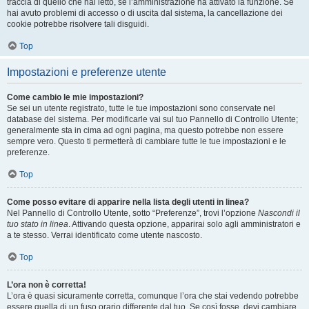
traccia di quello che hai letto, se l’amministrazione ha attivato la funzione. Se
hai avuto problemi di accesso o di uscita dal sistema, la cancellazione dei
cookie potrebbe risolvere tali disguidi.
Top
Impostazioni e preferenze utente
Come cambio le mie impostazioni?
Se sei un utente registrato, tutte le tue impostazioni sono conservate nel
database del sistema. Per modificarle vai sul tuo Pannello di Controllo Utente;
generalmente sta in cima ad ogni pagina, ma questo potrebbe non essere
sempre vero. Questo ti permetterà di cambiare tutte le tue impostazioni e le
preferenze.
Top
Come posso evitare di apparire nella lista degli utenti in linea?
Nel Pannello di Controllo Utente, sotto “Preferenze”, trovi l’opzione
Nascondi il
tuo stato in linea
. Attivando questa opzione, apparirai solo agli amministratori e
a te stesso. Verrai identificato come utente nascosto.
Top
L’ora non è corretta!
L’ora è quasi sicuramente corretta, comunque l’ora che stai vedendo potrebbe
essere quella di un fuso orario differente dal tuo. Se così fosse, devi cambiare