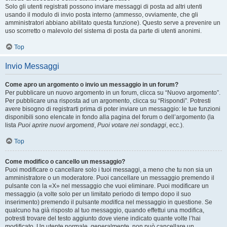
Solo gli utenti registrati possono inviare messaggi di posta ad altri utenti
usando il modulo di invio posta interno (ammesso, ovviamente, che gli
amministratori abbiano abilitato questa funzione). Questo serve a prevenire un
uso scorretto o malevolo del sistema di posta da parte di utenti anonimi.
Top
Invio Messaggi
Come apro un argomento o invio un messaggio in un forum?
Per pubblicare un nuovo argomento in un forum, clicca su “Nuovo argomento”.
Per pubblicare una risposta ad un argomento, clicca su “Rispondi”. Potresti
avere bisogno di registrarti prima di poter inviare un messaggio: le tue funzioni
disponibili sono elencate in fondo alla pagina del forum o dell’argomento (la
lista
Puoi aprire nuovi argomenti
,
Puoi votare nei sondaggi
, ecc.).
Top
Come modifico o cancello un messaggio?
Puoi modificare o cancellare solo i tuoi messaggi, a meno che tu non sia un
amministratore o un moderatore. Puoi cancellare un messaggio premendo il
pulsante con la «X» nel messaggio che vuoi eliminare. Puoi modificare un
messaggio (a volte solo per un limitato periodo di tempo dopo il suo
inserimento) premendo il pulsante
modifica
nel messaggio in questione. Se
qualcuno ha già risposto al tuo messaggio, quando effettui una modifica,
potresti trovare del testo aggiunto dove viene indicato quante volte l’hai
modificato. Un utente normale, generalmente, non può cancellare un