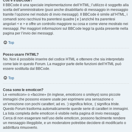
Cos’è il BBCode?
Il BBCode è una speciale implementazione dell’HTML; l’utilizzo è soggetto alla
scelta dell’amministratore (puoi anche disabilitarlo di messaggio in messaggio
tramite l’opzione nel modulo di invio messaggi). Il BBCode è simile all’HTML, i
comandi sono racchiusi tra parentesi quadre [ e ] anziché tra parentesi
angolari < e > e offre un controllo maggiore su cosa e come viene mostrato nei
messaggi. Per maggiori informazioni sul BBCode leggi la guida presente nella
pagina per l’invio dei messaggi.
Top
Posso usare l’HTML?
No. Non è possibile inserire del codice HTML e ottenere che sia interpretato
come tale in questo Forum. La maggior parte delle funzioni dell’HTML può
essere sostituita dal BBCode.
Top
Cosa sono le emoticon?
Le «emoticon» o «faccine» (in inglese,
emoticons
o
smileys
) sono piccole
immagini che possono essere usate per esprimere una sensazione o
un’emozione con pochi caratteri; ad es. :) significa felice, :( significa triste.
Questo Forum trasforma automaticamente queste serie di caratteri in immagini.
La lista completa delle emoticon è visibile nella pagina di invio messaggi.
Cerca di non esagerare nell’uso delle emoticon, possono facilmente rendere
un messaggio illeggibile, e un moderatore potrebbe decidere di modificarlo o
addirittura rimuoverlo.