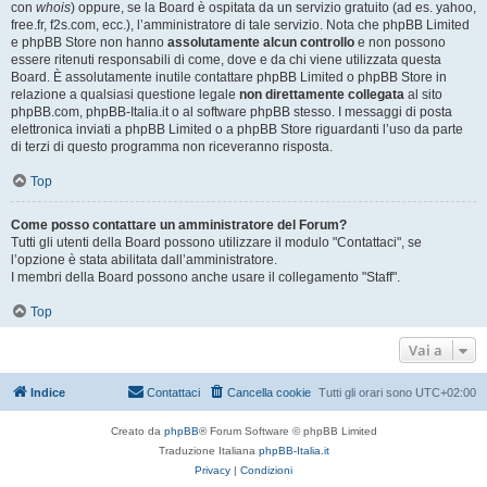
con
whois
) oppure, se la Board è ospitata da un servizio gratuito (ad es. yahoo,
free.fr, f2s.com, ecc.), l’amministratore di tale servizio. Nota che phpBB Limited
e phpBB Store non hanno
assolutamente alcun controllo
e non possono
essere ritenuti responsabili di come, dove e da chi viene utilizzata questa
Board. È assolutamente inutile contattare phpBB Limited o phpBB Store in
relazione a qualsiasi questione legale
non direttamente collegata
al sito
phpBB.com, phpBB-Italia.it o al software phpBB stesso. I messaggi di posta
elettronica inviati a phpBB Limited o a phpBB Store riguardanti l’uso da parte
di terzi di questo programma non riceveranno risposta.
Top
Come posso contattare un amministratore del Forum?
Tutti gli utenti della Board possono utilizzare il modulo "Contattaci", se
l’opzione è stata abilitata dall’amministratore.
I membri della Board possono anche usare il collegamento "Staff".
Top
Vai a
Indice
Contattaci
Cancella cookie
Tutti gli orari sono
UTC+02:00
Creato da
phpBB
® Forum Software © phpBB Limited
Traduzione Italiana
phpBB-Italia.it
Privacy
|
Condizioni