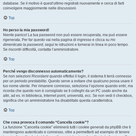
database. Se il motivo è quest’ultimo registrati nuovamente e cerca di farti
coinvolgere maggiormente nelle discussioni.
Top
Ho perso la mia password!
Niente panico! La tua password non può essere recuperata, ma può essere
rigenerata. Per far questo vai nella pagina di ingresso e clicca su
Ho
dimenticato la password
, segui le istruzioni e tornerai in linea in poco tempo.
Se riscontri difficoltà, contatta l’amministratore.
Top
Perché vengo disconnesso automaticamente?
Se non selezioni
Ricordami
quando effettui il login, il sistema ti terrà connesso
per un periodo prestabilito. Questo serve a evitare che qualcuno possa usare il
tuo nome utente. Per rimanere connesso, seleziona l’opzione quando entri, ma
ricorda che questo non è consigliato se ti colleghi da un PC usato anche da
altri, ad es. in biblioteca, Internet point, università, ecc. Se non vedi il checkbox,
significa che un amministratore ha disabilitato questa caratteristica.
Top
Che cosa provoca il comando “Cancella cookie”?
La funzione “Cancella cookie” eliminerà tutti i cookie generati da phpBB che ti
mantengono autenticato e connesso, oltre a permetterti ad esempio di tenere