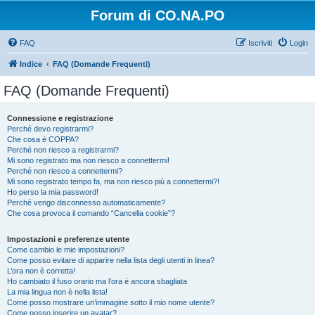
Forum di CO.NA.PO
FAQ
Iscriviti
Login
Indice
FAQ (Domande Frequenti)
FAQ (Domande Frequenti)
Connessione e registrazione
Perché devo registrarmi?
Che cosa è COPPA?
Perché non riesco a registrarmi?
Mi sono registrato ma non riesco a connettermi!
Perché non riesco a connettermi?
Mi sono registrato tempo fa, ma non riesco più a connettermi?!
Ho perso la mia password!
Perché vengo disconnesso automaticamente?
Che cosa provoca il comando “Cancella cookie”?
Impostazioni e preferenze utente
Come cambio le mie impostazioni?
Come posso evitare di apparire nella lista degli utenti in linea?
L’ora non è corretta!
Ho cambiato il fuso orario ma l’ora è ancora sbagliata
La mia lingua non è nella lista!
Come posso mostrare un’immagine sotto il mio nome utente?
Come posso inserire un avatar?