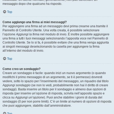
messaggio dopo che qualcuno ha risposto.
Top
Come aggiungo una firma ai miei messaggi?
Per aggiungere una firma ad un messaggio devi prima crearne una tramite il
Pannello di Controllo Utente. Una volta creata, è possibile selezionare
l’opzione
Aggiungi la firma
nel modulo di invio. È inoltre possibile aggiungere
una firma a tutti i tuoi messaggi selezionando l’apposita voce nel Pannello di
Controllo Utente. Se lo si fa, è possibile evitare che una firma venga aggiunta
ai singoli messaggi deselezionando la casella per aggiungere la firma
all’interno del modulo di invio.
Top
Come creo un sondaggio?
Creare un sondaggio è facile: quando inizi un nuovo argomento (o quando
modifichi il primo messaggio di un argomento, se ti è permesso) dovresti
vedere, sotto lo spazio per l’inserimento del messaggio, un riquadro dal titolo
Aggiungi sondaggio
(se non lo vedi, probabilmente non hai il diritto di creare
sondaggi). Basta inserire un titolo per il sondaggio e almeno due opzioni di
risposta (per inserire un’opzione di risposta, scrivila nell’apposito spazio e
clicca su
Aggiungi un’opzione
). Puoi anche stabilire i giorni di durata del
sondaggio (0 per non porre limiti). C’è un limite al numero di opzioni di risposta
che puoi aggiungere, stabilito dall’amministratore.
Top