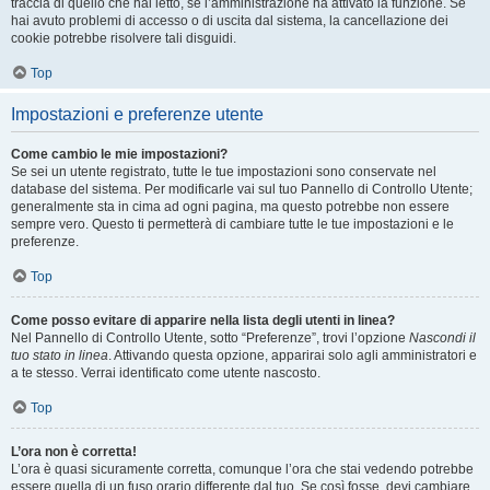
traccia di quello che hai letto, se l’amministrazione ha attivato la funzione. Se
hai avuto problemi di accesso o di uscita dal sistema, la cancellazione dei
cookie potrebbe risolvere tali disguidi.
Top
Impostazioni e preferenze utente
Come cambio le mie impostazioni?
Se sei un utente registrato, tutte le tue impostazioni sono conservate nel
database del sistema. Per modificarle vai sul tuo Pannello di Controllo Utente;
generalmente sta in cima ad ogni pagina, ma questo potrebbe non essere
sempre vero. Questo ti permetterà di cambiare tutte le tue impostazioni e le
preferenze.
Top
Come posso evitare di apparire nella lista degli utenti in linea?
Nel Pannello di Controllo Utente, sotto “Preferenze”, trovi l’opzione
Nascondi il
tuo stato in linea
. Attivando questa opzione, apparirai solo agli amministratori e
a te stesso. Verrai identificato come utente nascosto.
Top
L’ora non è corretta!
L’ora è quasi sicuramente corretta, comunque l’ora che stai vedendo potrebbe
essere quella di un fuso orario differente dal tuo. Se così fosse, devi cambiare