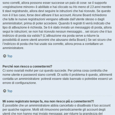
sono corretti, allora possono esser successe un paio di cose: se il supporto
«registrazione minore» è abilitato e hai cliccato su
Ho meno di 13 anni
mentre
ti stavi registrando, allora devi seguire le istruzioni che hai ricevuto. Se questo
non è il tuo caso, forse devi attivare il tuo account. Alcune Board richiedono
che tutte le nuove registrazioni vengano attivate dall’utente stesso o dagli
amministratori, prima di poter accedere. Quando ti registri ti verrà indicato che
tipo di attivazione è richiesta. Se ti è stato inviato un messaggio di posta, allora
segui le istruzioni; se non hai ricevuto nessun messaggio... sei sicuro che il tuo
indirizzo di posta sia valido? (L’attivazione via posta serve a ridurre la
possibilità di avere utenti anonimi che abusano della Board.) Se sei sicuro che
l’indirizzo di posta che hai usato sia corretto, allora prova a contattare un
amministratore.
Top
Perché non riesco a connettermi?
Ci sono svariati motivi per cui questo succede. Per prima cosa controlla che
nome utente e password siano corretti. Di solito il problema è questo, altrimenti
contatta un amministratore: potresti essere stato bannato o potrebbe esserci un
errore di configurazione.
Top
Mi sono registrato tempo fa, ma non riesco più a connettermi?!
È possibile che un amministratore abbia cancellato o disattivato il tuo account
per qualche ragione. Molti siti rimuovono periodicamente gli account degli
utenti che non hanno mai inviato messaggi, per ridurre la grandezza del