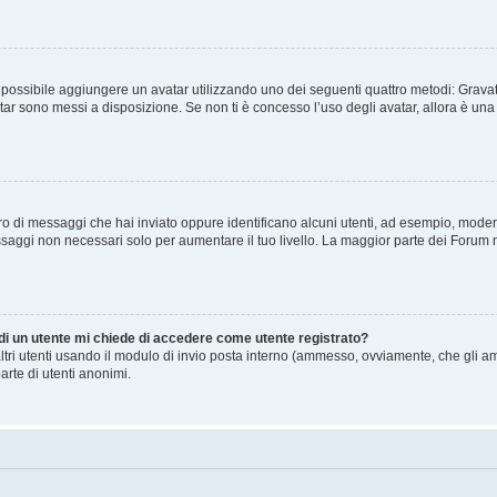
” è possibile aggiungere un avatar utilizzando uno dei seguenti quattro metodi: Gra
atar sono messi a disposizione. Se non ti è concesso l’uso degli avatar, allora è un
mero di messaggi che hai inviato oppure identificano alcuni utenti, ad esempio, mode
ssaggi non necessari solo per aumentare il tuo livello. La maggior parte dei Forum
 di un utente mi chiede di accedere come utente registrato?
altri utenti usando il modulo di invio posta interno (ammesso, ovviamente, che gli a
arte di utenti anonimi.