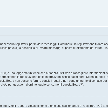
necessario registrarsi per inviare messaggi. Comunque, la registrazione ti darà acce
tica privata, la possibilità di inviare messaggi di posta direttamente dal forum, l’is
98, è una legge statunitense che autorizza i siti web a raccogliere informazioni da 
, permettendo la registrazione delle informazioni scritte dal minore. Se hai dubbi o i
esta Board non possono fornire consigli legali e non sono un punto di contatto per q
i e/o per questioni d’ordine legale concernenti questa Board?”.
 indirizzo IP oppure vietato il nome utente che stai tentando di registrare. Può anch