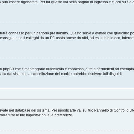
uò essere rigenerata. Per far questo vai nella pagina di ingresso e clicca su
Ho d
a ti terrà connesso per un periodo prestabilito. Questo serve a evitare che qualcuno
sigliato se ti colleghi da un PC usato anche da altri, ad es. in biblioteca, Internet
 da phpBB che ti mantengono autenticato e connesso, oltre a permetterti ad esempio d
cita dal sistema, la cancellazione dei cookie potrebbe risolvere tali disguidi.
servate nel database del sistema. Per modificarle vai sul tuo Pannello di Controllo
re tutte le tue impostazioni e le preferenze.