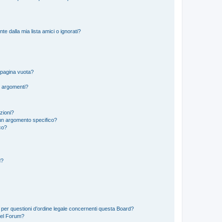
 dalla mia lista amici o ignorati?
 pagina vuota?
i argomenti?
izioni?
un argomento specifico?
co?
d?
 per questioni d’ordine legale concernenti questa Board?
del Forum?