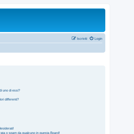
Iscriviti
Login
i uno di essi?
ri differenti?
esiderati!
rata o spam da qualcuno in questa Board!