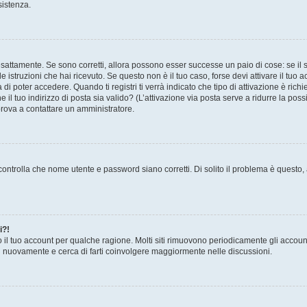
sistenza.
sattamente. Se sono corretti, allora possono esser successe un paio di cose: se il 
le istruzioni che hai ricevuto. Se questo non è il tuo caso, forse devi attivare il tu
di poter accedere. Quando ti registri ti verrà indicato che tipo di attivazione è richi
e il tuo indirizzo di posta sia valido? (L’attivazione via posta serve a ridurre la po
 prova a contattare un amministratore.
ontrolla che nome utente e password siano corretti. Di solito il problema è questo, a
i?!
o il tuo account per qualche ragione. Molti siti rimuovono periodicamente gli accoun
ti nuovamente e cerca di farti coinvolgere maggiormente nelle discussioni.