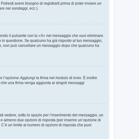
tresti avere bisogno di registrarti prima di poter inviare un
are nei sondaggi
, ecc.).
endo il pulsante con la «X» nel messaggio che vuoi eliminare.
in questione. Se qualcuno ha già risposto al tuo messaggio,
mente, non può cancellare un messaggio dopo che qualcuno ha
re l’opzione
Aggiungi la firma
nel modulo di invio. È inoltre
re che una firma venga aggiunta ai singoli messaggi
i vedere, sotto lo spazio per l’inserimento del messaggio, un
o e almeno due opzioni di risposta (per inserire un’opzione di
). C’è un limite al numero di opzioni di risposta che puoi