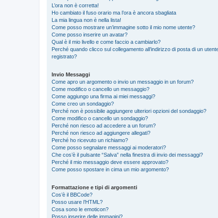
L’ora non è corretta!
Ho cambiato il fuso orario ma l’ora è ancora sbagliata
La mia lingua non è nella lista!
Come posso mostrare un’immagine sotto il mio nome utente?
Come posso inserire un avatar?
Qual è il mio livello e come faccio a cambiarlo?
Perché quando clicco sul collegamento all’indirizzo di posta di un ute
registrato?
Invio Messaggi
Come apro un argomento o invio un messaggio in un forum?
Come modifico o cancello un messaggio?
Come aggiungo una firma ai miei messaggi?
Come creo un sondaggio?
Perché non è possibile aggiungere ulteriori opzioni del sondaggio?
Come modifico o cancello un sondaggio?
Perché non riesco ad accedere a un forum?
Perché non riesco ad aggiungere allegati?
Perché ho ricevuto un richiamo?
Come posso segnalare messaggi ai moderatori?
Che cos’è il pulsante “Salva” nella finestra di invio dei messaggi?
Perché il mio messaggio deve essere approvato?
Come posso spostare in cima un mio argomento?
Formattazione e tipi di argomenti
Cos’è il BBCode?
Posso usare l’HTML?
Cosa sono le emoticon?
Posso inserire delle immagini?