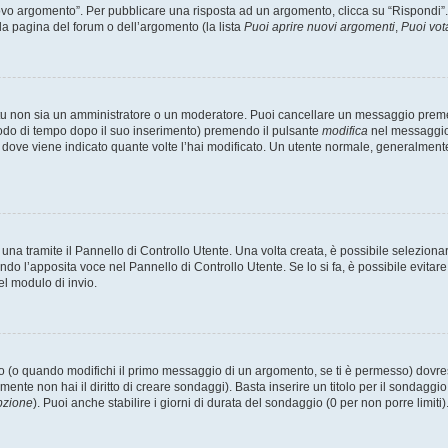
 argomento”. Per pubblicare una risposta ad un argomento, clicca su “Rispondi”. Po
la pagina del forum o dell’argomento (la lista
Puoi aprire nuovi argomenti
,
Puoi vot
 tu non sia un amministratore o un moderatore. Puoi cancellare un messaggio prem
iodo di tempo dopo il suo inserimento) premendo il pulsante
modifica
nel messaggio 
nto dove viene indicato quante volte l’hai modificato. Un utente normale, general
a tramite il Pannello di Controllo Utente. Una volta creata, è possibile seleziona
ndo l’apposita voce nel Pannello di Controllo Utente. Se lo si fa, è possibile evita
el modulo di invio.
(o quando modifichi il primo messaggio di un argomento, se ti è permesso) dovrest
mente non hai il diritto di creare sondaggi). Basta inserire un titolo per il sondaggi
pzione
). Puoi anche stabilire i giorni di durata del sondaggio (0 per non porre limiti