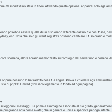
a?
zione
Nascondi il tuo stato in linea
. Attivando questa opzione, apparirai solo agli ammi
ndo potrebbe essere quella di un fuso orario differente dal tuo. Se così fosse, devi 
ydney, ecc. Nota che solo gli utenti registrati possono cambiare il fuso orario e mol
 ancora scorretta, allora l’orario memorizzato sull’orologio del server non è corretto
a oppure nessuno lo ha tradotto nella tua lingua. Prova a chiedere agli amministrator
l sito di phpBB Limited (trovi il collegamento in fondo ad ogni pagina).
e?
 leggono i messaggi. La prima è l’immagine associata al tuo grado, generalmente ha
agine più grande nota come avatar, che in genere è unica e specifica per ogni utente.