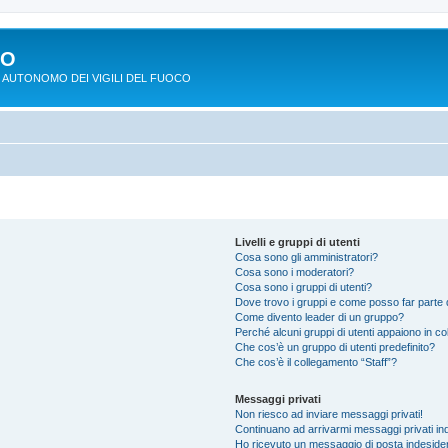
PO
 AUTONOMO DEI VIGILI DEL FUOCO
Livelli e gruppi di utenti
Cosa sono gli amministratori?
Cosa sono i moderatori?
Cosa sono i gruppi di utenti?
Dove trovo i gruppi e come posso far parte d
Come divento leader di un gruppo?
Perché alcuni gruppi di utenti appaiono in colo
Che cos’è un gruppo di utenti predefinito?
Che cos’è il collegamento “Staff”?
Messaggi privati
Non riesco ad inviare messaggi privati!
Continuano ad arrivarmi messaggi privati ind
Ho ricevuto un messaggio di posta indeside