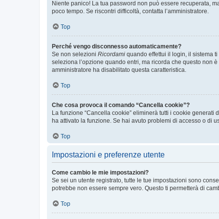
Niente panico! La tua password non può essere recuperata, ma p
poco tempo. Se riscontri difficoltà, contatta l’amministratore.
Top
Perché vengo disconnesso automaticamente?
Se non selezioni
Ricordami
quando effettui il login, il sistem
seleziona l’opzione quando entri, ma ricorda che questo non è con
amministratore ha disabilitato questa caratteristica.
Top
Che cosa provoca il comando “Cancella cookie”?
La funzione “Cancella cookie” eliminerà tutti i cookie generati
ha attivato la funzione. Se hai avuto problemi di accesso o di us
Top
Impostazioni e preferenze utente
Come cambio le mie impostazioni?
Se sei un utente registrato, tutte le tue impostazioni sono con
potrebbe non essere sempre vero. Questo ti permetterà di cambia
Top