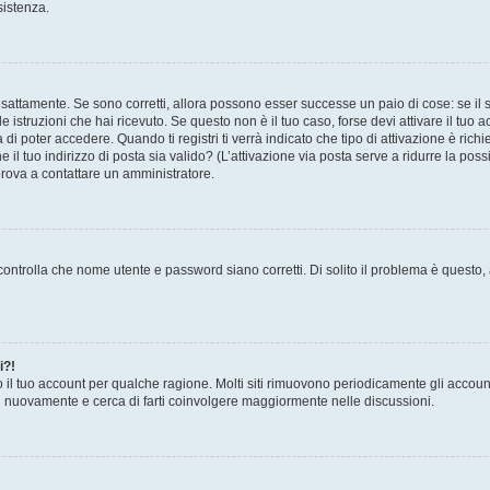
sistenza.
sattamente. Se sono corretti, allora possono esser successe un paio di cose: se il 
le istruzioni che hai ricevuto. Se questo non è il tuo caso, forse devi attivare il tu
di poter accedere. Quando ti registri ti verrà indicato che tipo di attivazione è richi
e il tuo indirizzo di posta sia valido? (L’attivazione via posta serve a ridurre la po
 prova a contattare un amministratore.
ontrolla che nome utente e password siano corretti. Di solito il problema è questo, a
i?!
o il tuo account per qualche ragione. Molti siti rimuovono periodicamente gli accoun
ti nuovamente e cerca di farti coinvolgere maggiormente nelle discussioni.