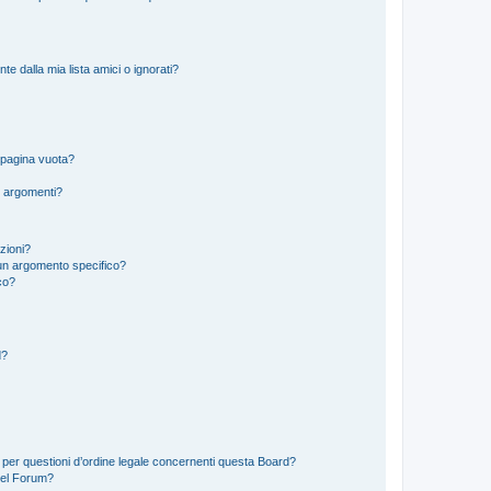
 dalla mia lista amici o ignorati?
 pagina vuota?
i argomenti?
izioni?
un argomento specifico?
co?
d?
 per questioni d’ordine legale concernenti questa Board?
del Forum?