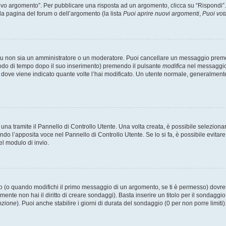
 argomento”. Per pubblicare una risposta ad un argomento, clicca su “Rispondi”. Po
la pagina del forum o dell’argomento (la lista
Puoi aprire nuovi argomenti
,
Puoi vot
 tu non sia un amministratore o un moderatore. Puoi cancellare un messaggio prem
iodo di tempo dopo il suo inserimento) premendo il pulsante
modifica
nel messaggio 
nto dove viene indicato quante volte l’hai modificato. Un utente normale, general
a tramite il Pannello di Controllo Utente. Una volta creata, è possibile seleziona
ndo l’apposita voce nel Pannello di Controllo Utente. Se lo si fa, è possibile evita
el modulo di invio.
(o quando modifichi il primo messaggio di un argomento, se ti è permesso) dovrest
mente non hai il diritto di creare sondaggi). Basta inserire un titolo per il sondaggi
pzione
). Puoi anche stabilire i giorni di durata del sondaggio (0 per non porre limiti