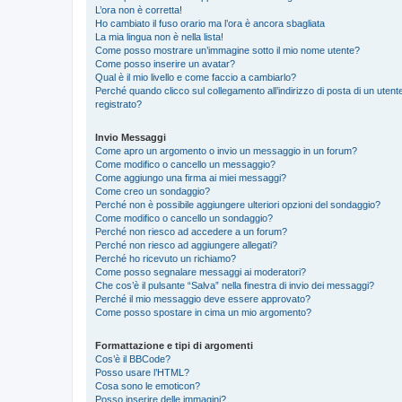
L’ora non è corretta!
Ho cambiato il fuso orario ma l’ora è ancora sbagliata
La mia lingua non è nella lista!
Come posso mostrare un’immagine sotto il mio nome utente?
Come posso inserire un avatar?
Qual è il mio livello e come faccio a cambiarlo?
Perché quando clicco sul collegamento all’indirizzo di posta di un ute
registrato?
Invio Messaggi
Come apro un argomento o invio un messaggio in un forum?
Come modifico o cancello un messaggio?
Come aggiungo una firma ai miei messaggi?
Come creo un sondaggio?
Perché non è possibile aggiungere ulteriori opzioni del sondaggio?
Come modifico o cancello un sondaggio?
Perché non riesco ad accedere a un forum?
Perché non riesco ad aggiungere allegati?
Perché ho ricevuto un richiamo?
Come posso segnalare messaggi ai moderatori?
Che cos’è il pulsante “Salva” nella finestra di invio dei messaggi?
Perché il mio messaggio deve essere approvato?
Come posso spostare in cima un mio argomento?
Formattazione e tipi di argomenti
Cos’è il BBCode?
Posso usare l’HTML?
Cosa sono le emoticon?
Posso inserire delle immagini?