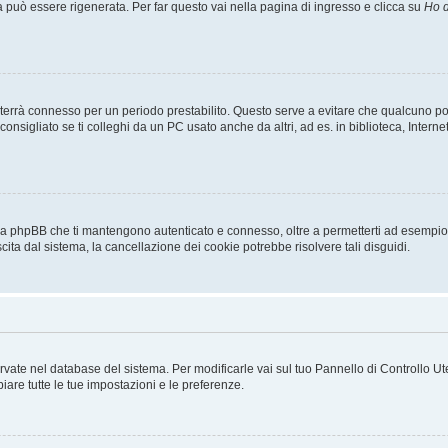
uò essere rigenerata. Per far questo vai nella pagina di ingresso e clicca su
Ho d
a ti terrà connesso per un periodo prestabilito. Questo serve a evitare che qualcuno
sigliato se ti colleghi da un PC usato anche da altri, ad es. in biblioteca, Internet
 da phpBB che ti mantengono autenticato e connesso, oltre a permetterti ad esempio d
cita dal sistema, la cancellazione dei cookie potrebbe risolvere tali disguidi.
servate nel database del sistema. Per modificarle vai sul tuo Pannello di Controllo
re tutte le tue impostazioni e le preferenze.