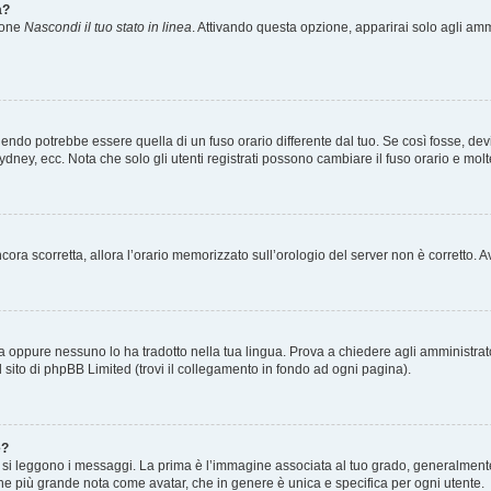
a?
zione
Nascondi il tuo stato in linea
. Attivando questa opzione, apparirai solo agli ammi
ndo potrebbe essere quella di un fuso orario differente dal tuo. Se così fosse, devi 
ydney, ecc. Nota che solo gli utenti registrati possono cambiare il fuso orario e mol
 ancora scorretta, allora l’orario memorizzato sull’orologio del server non è corretto
a oppure nessuno lo ha tradotto nella tua lingua. Prova a chiedere agli amministrator
l sito di phpBB Limited (trovi il collegamento in fondo ad ogni pagina).
e?
 leggono i messaggi. La prima è l’immagine associata al tuo grado, generalmente ha
agine più grande nota come avatar, che in genere è unica e specifica per ogni utente.