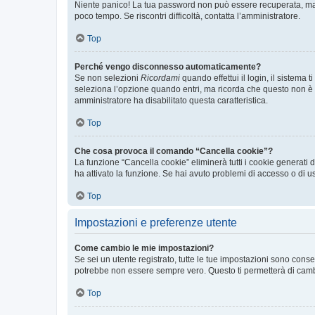
Niente panico! La tua password non può essere recuperata, ma p
poco tempo. Se riscontri difficoltà, contatta l’amministratore.
Top
Perché vengo disconnesso automaticamente?
Se non selezioni
Ricordami
quando effettui il login, il sistem
seleziona l’opzione quando entri, ma ricorda che questo non è con
amministratore ha disabilitato questa caratteristica.
Top
Che cosa provoca il comando “Cancella cookie”?
La funzione “Cancella cookie” eliminerà tutti i cookie generati
ha attivato la funzione. Se hai avuto problemi di accesso o di us
Top
Impostazioni e preferenze utente
Come cambio le mie impostazioni?
Se sei un utente registrato, tutte le tue impostazioni sono con
potrebbe non essere sempre vero. Questo ti permetterà di cambia
Top