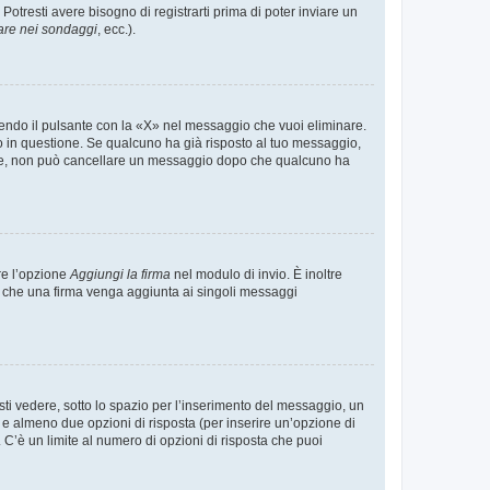
tresti avere bisogno di registrarti prima di poter inviare un
are nei sondaggi
, ecc.).
endo il pulsante con la «X» nel messaggio che vuoi eliminare.
in questione. Se qualcuno ha già risposto al tuo messaggio,
mente, non può cancellare un messaggio dopo che qualcuno ha
re l’opzione
Aggiungi la firma
nel modulo di invio. È inoltre
re che una firma venga aggiunta ai singoli messaggi
i vedere, sotto lo spazio per l’inserimento del messaggio, un
o e almeno due opzioni di risposta (per inserire un’opzione di
). C’è un limite al numero di opzioni di risposta che puoi