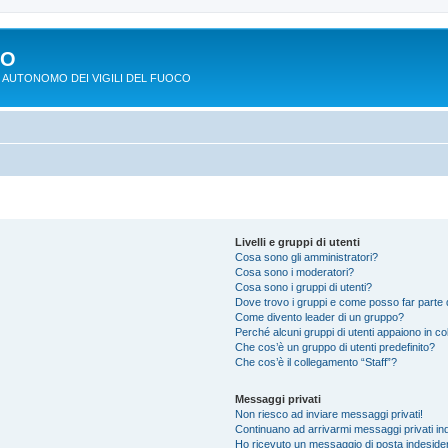
PO
 AUTONOMO DEI VIGILI DEL FUOCO
Livelli e gruppi di utenti
Cosa sono gli amministratori?
Cosa sono i moderatori?
Cosa sono i gruppi di utenti?
Dove trovo i gruppi e come posso far parte d
Come divento leader di un gruppo?
Perché alcuni gruppi di utenti appaiono in colo
Che cos’è un gruppo di utenti predefinito?
Che cos’è il collegamento “Staff”?
Messaggi privati
Non riesco ad inviare messaggi privati!
Continuano ad arrivarmi messaggi privati ind
Ho ricevuto un messaggio di posta indeside