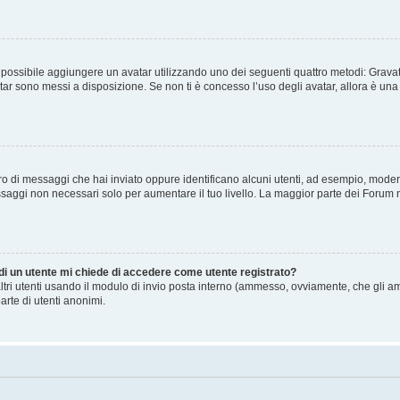
” è possibile aggiungere un avatar utilizzando uno dei seguenti quattro metodi: Gra
atar sono messi a disposizione. Se non ti è concesso l’uso degli avatar, allora è un
mero di messaggi che hai inviato oppure identificano alcuni utenti, ad esempio, mode
ssaggi non necessari solo per aumentare il tuo livello. La maggior parte dei Forum
 di un utente mi chiede di accedere come utente registrato?
altri utenti usando il modulo di invio posta interno (ammesso, ovviamente, che gli a
arte di utenti anonimi.