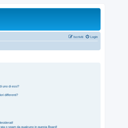
Iscriviti
Login
i uno di essi?
ri differenti?
esiderati!
rata o spam da qualcuno in questa Board!