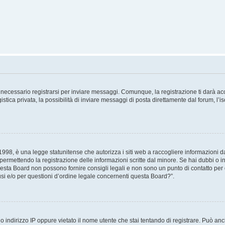
necessario registrarsi per inviare messaggi. Comunque, la registrazione ti darà acce
tica privata, la possibilità di inviare messaggi di posta direttamente dal forum, l’is
98, è una legge statunitense che autorizza i siti web a raccogliere informazioni da 
, permettendo la registrazione delle informazioni scritte dal minore. Se hai dubbi o i
esta Board non possono fornire consigli legali e non sono un punto di contatto per q
i e/o per questioni d’ordine legale concernenti questa Board?”.
 indirizzo IP oppure vietato il nome utente che stai tentando di registrare. Può anch