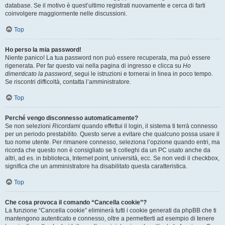
database. Se il motivo è quest’ultimo registrati nuovamente e cerca di farti
coinvolgere maggiormente nelle discussioni.
Top
Ho perso la mia password!
Niente panico! La tua password non può essere recuperata, ma può essere
rigenerata. Per far questo vai nella pagina di ingresso e clicca su
Ho
dimenticato la password
, segui le istruzioni e tornerai in linea in poco tempo.
Se riscontri difficoltà, contatta l’amministratore.
Top
Perché vengo disconnesso automaticamente?
Se non selezioni
Ricordami
quando effettui il login, il sistema ti terrà connesso
per un periodo prestabilito. Questo serve a evitare che qualcuno possa usare il
tuo nome utente. Per rimanere connesso, seleziona l’opzione quando entri, ma
ricorda che questo non è consigliato se ti colleghi da un PC usato anche da
altri, ad es. in biblioteca, Internet point, università, ecc. Se non vedi il checkbox,
significa che un amministratore ha disabilitato questa caratteristica.
Top
Che cosa provoca il comando “Cancella cookie”?
La funzione “Cancella cookie” eliminerà tutti i cookie generati da phpBB che ti
mantengono autenticato e connesso, oltre a permetterti ad esempio di tenere