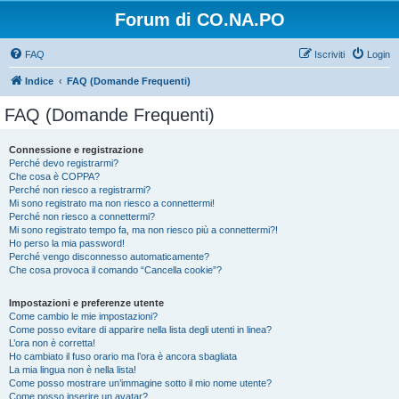
Forum di CO.NA.PO
FAQ
Iscriviti
Login
Indice
FAQ (Domande Frequenti)
FAQ (Domande Frequenti)
Connessione e registrazione
Perché devo registrarmi?
Che cosa è COPPA?
Perché non riesco a registrarmi?
Mi sono registrato ma non riesco a connettermi!
Perché non riesco a connettermi?
Mi sono registrato tempo fa, ma non riesco più a connettermi?!
Ho perso la mia password!
Perché vengo disconnesso automaticamente?
Che cosa provoca il comando “Cancella cookie”?
Impostazioni e preferenze utente
Come cambio le mie impostazioni?
Come posso evitare di apparire nella lista degli utenti in linea?
L’ora non è corretta!
Ho cambiato il fuso orario ma l’ora è ancora sbagliata
La mia lingua non è nella lista!
Come posso mostrare un’immagine sotto il mio nome utente?
Come posso inserire un avatar?