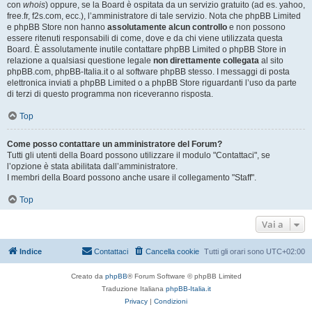
con
whois
) oppure, se la Board è ospitata da un servizio gratuito (ad es. yahoo,
free.fr, f2s.com, ecc.), l’amministratore di tale servizio. Nota che phpBB Limited
e phpBB Store non hanno
assolutamente alcun controllo
e non possono
essere ritenuti responsabili di come, dove e da chi viene utilizzata questa
Board. È assolutamente inutile contattare phpBB Limited o phpBB Store in
relazione a qualsiasi questione legale
non direttamente collegata
al sito
phpBB.com, phpBB-Italia.it o al software phpBB stesso. I messaggi di posta
elettronica inviati a phpBB Limited o a phpBB Store riguardanti l’uso da parte
di terzi di questo programma non riceveranno risposta.
Top
Come posso contattare un amministratore del Forum?
Tutti gli utenti della Board possono utilizzare il modulo "Contattaci", se
l’opzione è stata abilitata dall’amministratore.
I membri della Board possono anche usare il collegamento "Staff".
Top
Vai a
Indice
Contattaci
Cancella cookie
Tutti gli orari sono
UTC+02:00
Creato da
phpBB
® Forum Software © phpBB Limited
Traduzione Italiana
phpBB-Italia.it
Privacy
|
Condizioni