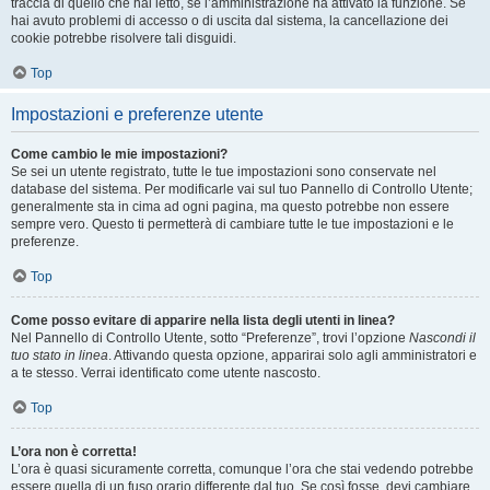
traccia di quello che hai letto, se l’amministrazione ha attivato la funzione. Se
hai avuto problemi di accesso o di uscita dal sistema, la cancellazione dei
cookie potrebbe risolvere tali disguidi.
Top
Impostazioni e preferenze utente
Come cambio le mie impostazioni?
Se sei un utente registrato, tutte le tue impostazioni sono conservate nel
database del sistema. Per modificarle vai sul tuo Pannello di Controllo Utente;
generalmente sta in cima ad ogni pagina, ma questo potrebbe non essere
sempre vero. Questo ti permetterà di cambiare tutte le tue impostazioni e le
preferenze.
Top
Come posso evitare di apparire nella lista degli utenti in linea?
Nel Pannello di Controllo Utente, sotto “Preferenze”, trovi l’opzione
Nascondi il
tuo stato in linea
. Attivando questa opzione, apparirai solo agli amministratori e
a te stesso. Verrai identificato come utente nascosto.
Top
L’ora non è corretta!
L’ora è quasi sicuramente corretta, comunque l’ora che stai vedendo potrebbe
essere quella di un fuso orario differente dal tuo. Se così fosse, devi cambiare