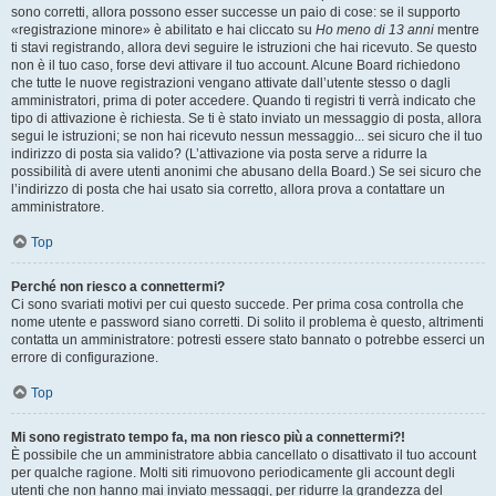
sono corretti, allora possono esser successe un paio di cose: se il supporto
«registrazione minore» è abilitato e hai cliccato su
Ho meno di 13 anni
mentre
ti stavi registrando, allora devi seguire le istruzioni che hai ricevuto. Se questo
non è il tuo caso, forse devi attivare il tuo account. Alcune Board richiedono
che tutte le nuove registrazioni vengano attivate dall’utente stesso o dagli
amministratori, prima di poter accedere. Quando ti registri ti verrà indicato che
tipo di attivazione è richiesta. Se ti è stato inviato un messaggio di posta, allora
segui le istruzioni; se non hai ricevuto nessun messaggio... sei sicuro che il tuo
indirizzo di posta sia valido? (L’attivazione via posta serve a ridurre la
possibilità di avere utenti anonimi che abusano della Board.) Se sei sicuro che
l’indirizzo di posta che hai usato sia corretto, allora prova a contattare un
amministratore.
Top
Perché non riesco a connettermi?
Ci sono svariati motivi per cui questo succede. Per prima cosa controlla che
nome utente e password siano corretti. Di solito il problema è questo, altrimenti
contatta un amministratore: potresti essere stato bannato o potrebbe esserci un
errore di configurazione.
Top
Mi sono registrato tempo fa, ma non riesco più a connettermi?!
È possibile che un amministratore abbia cancellato o disattivato il tuo account
per qualche ragione. Molti siti rimuovono periodicamente gli account degli
utenti che non hanno mai inviato messaggi, per ridurre la grandezza del