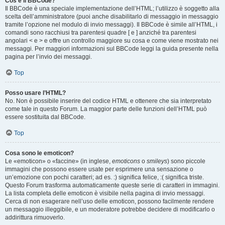
Cos’è il BBCode?
Il BBCode è una speciale implementazione dell’HTML; l’utilizzo è soggetto alla
scelta dell’amministratore (puoi anche disabilitarlo di messaggio in messaggio
tramite l’opzione nel modulo di invio messaggi). Il BBCode è simile all’HTML, i
comandi sono racchiusi tra parentesi quadre [ e ] anziché tra parentesi
angolari < e > e offre un controllo maggiore su cosa e come viene mostrato nei
messaggi. Per maggiori informazioni sul BBCode leggi la guida presente nella
pagina per l’invio dei messaggi.
Top
Posso usare l’HTML?
No. Non è possibile inserire del codice HTML e ottenere che sia interpretato
come tale in questo Forum. La maggior parte delle funzioni dell’HTML può
essere sostituita dal BBCode.
Top
Cosa sono le emoticon?
Le «emoticon» o «faccine» (in inglese,
emoticons
o
smileys
) sono piccole
immagini che possono essere usate per esprimere una sensazione o
un’emozione con pochi caratteri; ad es. :) significa felice, :( significa triste.
Questo Forum trasforma automaticamente queste serie di caratteri in immagini.
La lista completa delle emoticon è visibile nella pagina di invio messaggi.
Cerca di non esagerare nell’uso delle emoticon, possono facilmente rendere
un messaggio illeggibile, e un moderatore potrebbe decidere di modificarlo o
addirittura rimuoverlo.