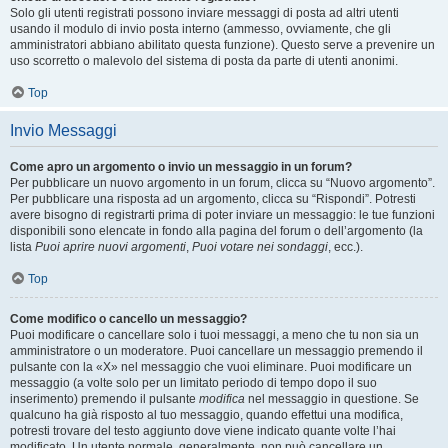
Solo gli utenti registrati possono inviare messaggi di posta ad altri utenti
usando il modulo di invio posta interno (ammesso, ovviamente, che gli
amministratori abbiano abilitato questa funzione). Questo serve a prevenire un
uso scorretto o malevolo del sistema di posta da parte di utenti anonimi.
Top
Invio Messaggi
Come apro un argomento o invio un messaggio in un forum?
Per pubblicare un nuovo argomento in un forum, clicca su “Nuovo argomento”.
Per pubblicare una risposta ad un argomento, clicca su “Rispondi”. Potresti
avere bisogno di registrarti prima di poter inviare un messaggio: le tue funzioni
disponibili sono elencate in fondo alla pagina del forum o dell’argomento (la
lista
Puoi aprire nuovi argomenti
,
Puoi votare nei sondaggi
, ecc.).
Top
Come modifico o cancello un messaggio?
Puoi modificare o cancellare solo i tuoi messaggi, a meno che tu non sia un
amministratore o un moderatore. Puoi cancellare un messaggio premendo il
pulsante con la «X» nel messaggio che vuoi eliminare. Puoi modificare un
messaggio (a volte solo per un limitato periodo di tempo dopo il suo
inserimento) premendo il pulsante
modifica
nel messaggio in questione. Se
qualcuno ha già risposto al tuo messaggio, quando effettui una modifica,
potresti trovare del testo aggiunto dove viene indicato quante volte l’hai
modificato. Un utente normale, generalmente, non può cancellare un