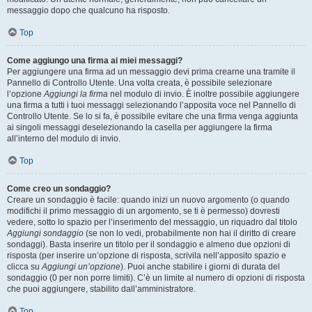
messaggio dopo che qualcuno ha risposto.
Top
Come aggiungo una firma ai miei messaggi?
Per aggiungere una firma ad un messaggio devi prima crearne una tramite il
Pannello di Controllo Utente. Una volta creata, è possibile selezionare
l’opzione
Aggiungi la firma
nel modulo di invio. È inoltre possibile aggiungere
una firma a tutti i tuoi messaggi selezionando l’apposita voce nel Pannello di
Controllo Utente. Se lo si fa, è possibile evitare che una firma venga aggiunta
ai singoli messaggi deselezionando la casella per aggiungere la firma
all’interno del modulo di invio.
Top
Come creo un sondaggio?
Creare un sondaggio è facile: quando inizi un nuovo argomento (o quando
modifichi il primo messaggio di un argomento, se ti è permesso) dovresti
vedere, sotto lo spazio per l’inserimento del messaggio, un riquadro dal titolo
Aggiungi sondaggio
(se non lo vedi, probabilmente non hai il diritto di creare
sondaggi). Basta inserire un titolo per il sondaggio e almeno due opzioni di
risposta (per inserire un’opzione di risposta, scrivila nell’apposito spazio e
clicca su
Aggiungi un’opzione
). Puoi anche stabilire i giorni di durata del
sondaggio (0 per non porre limiti). C’è un limite al numero di opzioni di risposta
che puoi aggiungere, stabilito dall’amministratore.
Top