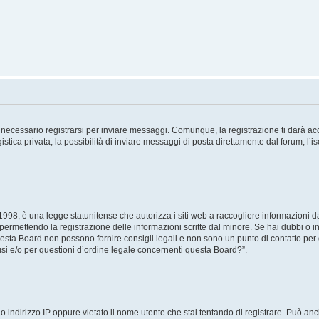
necessario registrarsi per inviare messaggi. Comunque, la registrazione ti darà acce
tica privata, la possibilità di inviare messaggi di posta direttamente dal forum, l’is
98, è una legge statunitense che autorizza i siti web a raccogliere informazioni da 
, permettendo la registrazione delle informazioni scritte dal minore. Se hai dubbi o i
esta Board non possono fornire consigli legali e non sono un punto di contatto per q
i e/o per questioni d’ordine legale concernenti questa Board?”.
 indirizzo IP oppure vietato il nome utente che stai tentando di registrare. Può anch