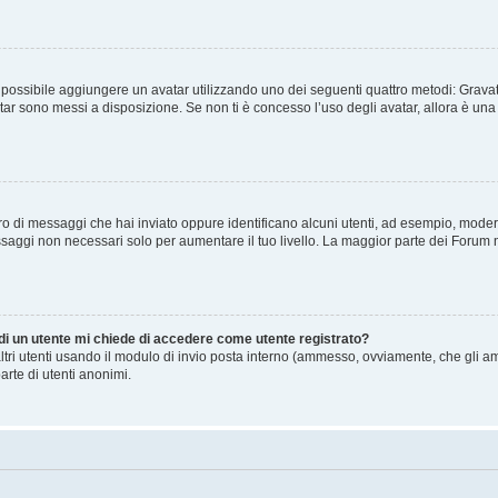
” è possibile aggiungere un avatar utilizzando uno dei seguenti quattro metodi: Gra
atar sono messi a disposizione. Se non ti è concesso l’uso degli avatar, allora è un
mero di messaggi che hai inviato oppure identificano alcuni utenti, ad esempio, mode
ssaggi non necessari solo per aumentare il tuo livello. La maggior parte dei Forum
 di un utente mi chiede di accedere come utente registrato?
altri utenti usando il modulo di invio posta interno (ammesso, ovviamente, che gli a
arte di utenti anonimi.