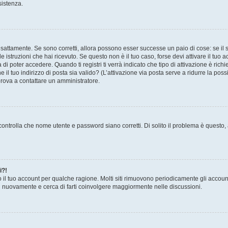
sistenza.
sattamente. Se sono corretti, allora possono esser successe un paio di cose: se il 
le istruzioni che hai ricevuto. Se questo non è il tuo caso, forse devi attivare il tu
di poter accedere. Quando ti registri ti verrà indicato che tipo di attivazione è richi
e il tuo indirizzo di posta sia valido? (L’attivazione via posta serve a ridurre la po
 prova a contattare un amministratore.
ontrolla che nome utente e password siano corretti. Di solito il problema è questo, a
i?!
o il tuo account per qualche ragione. Molti siti rimuovono periodicamente gli accoun
ti nuovamente e cerca di farti coinvolgere maggiormente nelle discussioni.