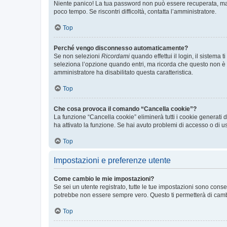
Niente panico! La tua password non può essere recuperata, ma p
poco tempo. Se riscontri difficoltà, contatta l’amministratore.
Top
Perché vengo disconnesso automaticamente?
Se non selezioni
Ricordami
quando effettui il login, il sistem
seleziona l’opzione quando entri, ma ricorda che questo non è con
amministratore ha disabilitato questa caratteristica.
Top
Che cosa provoca il comando “Cancella cookie”?
La funzione “Cancella cookie” eliminerà tutti i cookie generati
ha attivato la funzione. Se hai avuto problemi di accesso o di us
Top
Impostazioni e preferenze utente
Come cambio le mie impostazioni?
Se sei un utente registrato, tutte le tue impostazioni sono con
potrebbe non essere sempre vero. Questo ti permetterà di cambia
Top