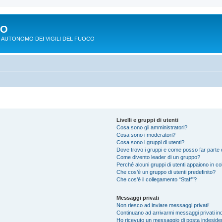
PO
 AUTONOMO DEI VIGILI DEL FUOCO
Livelli e gruppi di utenti
Cosa sono gli amministratori?
Cosa sono i moderatori?
Cosa sono i gruppi di utenti?
Dove trovo i gruppi e come posso far parte d
Come divento leader di un gruppo?
Perché alcuni gruppi di utenti appaiono in colo
Che cos’è un gruppo di utenti predefinito?
Che cos’è il collegamento “Staff”?
Messaggi privati
Non riesco ad inviare messaggi privati!
Continuano ad arrivarmi messaggi privati ind
Ho ricevuto un messaggio di posta indeside