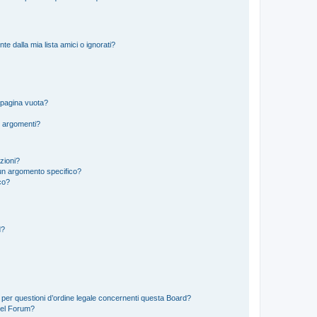
 dalla mia lista amici o ignorati?
 pagina vuota?
i argomenti?
izioni?
un argomento specifico?
co?
d?
 per questioni d’ordine legale concernenti questa Board?
del Forum?