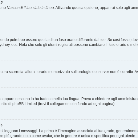
a?
zione
Nascondi il tuo stato in linea
. Attivando questa opzione, apparirai solo agli ammi
ndo potrebbe essere quella di un fuso orario differente dal tuo. Se così fosse, devi 
ydney, ecc. Nota che solo gli utenti registrati possono cambiare il fuso orario e mol
 ancora scorretta, allora l’orario memorizzato sull’orologio del server non è corretto
a oppure nessuno lo ha tradotto nella tua lingua. Prova a chiedere agli amministrator
l sito di phpBB Limited (trovi il collegamento in fondo ad ogni pagina).
e?
 leggono i messaggi. La prima è l’immagine associata al tuo grado, generalmente ha
agine più grande nota come avatar, che in genere è unica e specifica per ogni utente.