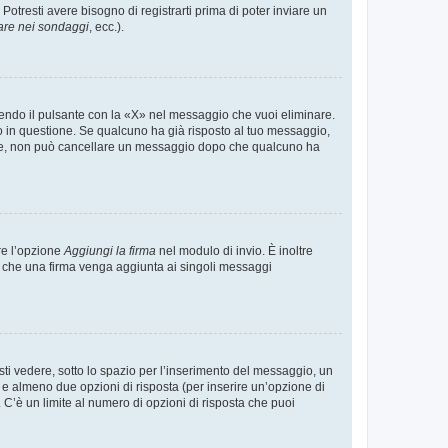
tresti avere bisogno di registrarti prima di poter inviare un
are nei sondaggi
, ecc.).
endo il pulsante con la «X» nel messaggio che vuoi eliminare.
in questione. Se qualcuno ha già risposto al tuo messaggio,
mente, non può cancellare un messaggio dopo che qualcuno ha
re l’opzione
Aggiungi la firma
nel modulo di invio. È inoltre
re che una firma venga aggiunta ai singoli messaggi
i vedere, sotto lo spazio per l’inserimento del messaggio, un
o e almeno due opzioni di risposta (per inserire un’opzione di
). C’è un limite al numero di opzioni di risposta che puoi