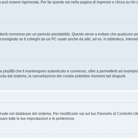
uò essere rigenerata. Per far questo vai nella pagina di ingresso e clicca su
Ho d
a ti terrà connesso per un periodo prestabilito. Questo serve a evitare che qualcuno
sigliato se ti colleghi da un PC usato anche da altri, ad es. in biblioteca, Internet
 da phpBB che ti mantengono autenticato e connesso, oltre a permetterti ad esempio d
cita dal sistema, la cancellazione dei cookie potrebbe risolvere tali disguidi.
servate nel database del sistema. Per modificarle vai sul tuo Pannello di Controllo
re tutte le tue impostazioni e le preferenze.