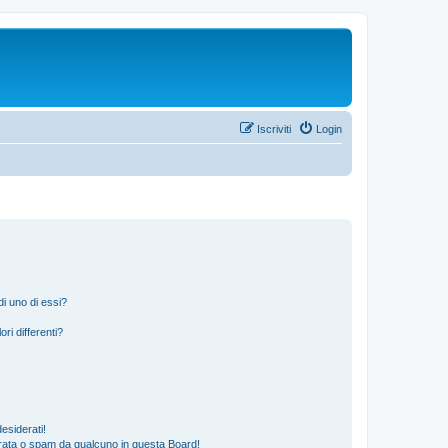
Iscriviti
Login
i uno di essi?
ri differenti?
esiderati!
rata o spam da qualcuno in questa Board!