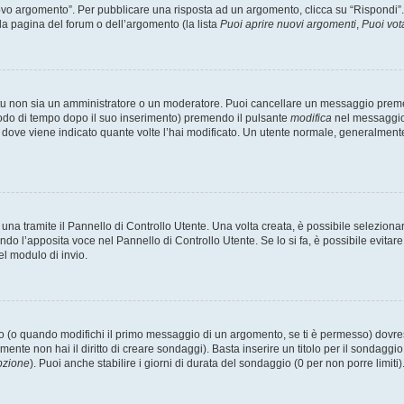
 argomento”. Per pubblicare una risposta ad un argomento, clicca su “Rispondi”. Po
la pagina del forum o dell’argomento (la lista
Puoi aprire nuovi argomenti
,
Puoi vot
 tu non sia un amministratore o un moderatore. Puoi cancellare un messaggio prem
iodo di tempo dopo il suo inserimento) premendo il pulsante
modifica
nel messaggio 
nto dove viene indicato quante volte l’hai modificato. Un utente normale, general
a tramite il Pannello di Controllo Utente. Una volta creata, è possibile seleziona
ndo l’apposita voce nel Pannello di Controllo Utente. Se lo si fa, è possibile evita
el modulo di invio.
(o quando modifichi il primo messaggio di un argomento, se ti è permesso) dovrest
mente non hai il diritto di creare sondaggi). Basta inserire un titolo per il sondaggi
pzione
). Puoi anche stabilire i giorni di durata del sondaggio (0 per non porre limiti