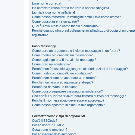
L’ora non è corretta!
Ho cambiato il fuso orario ma l’ora è ancora sbagliata
La mia lingua non è nella lista!
Come posso mostrare un’immagine sotto il mio nome utente?
Come posso inserire un avatar?
Qual è il mio livello e come faccio a cambiarlo?
Perché quando clicco sul collegamento all’indirizzo di posta di un ute
registrato?
Invio Messaggi
Come apro un argomento o invio un messaggio in un forum?
Come modifico o cancello un messaggio?
Come aggiungo una firma ai miei messaggi?
Come creo un sondaggio?
Perché non è possibile aggiungere ulteriori opzioni del sondaggio?
Come modifico o cancello un sondaggio?
Perché non riesco ad accedere a un forum?
Perché non riesco ad aggiungere allegati?
Perché ho ricevuto un richiamo?
Come posso segnalare messaggi ai moderatori?
Che cos’è il pulsante “Salva” nella finestra di invio dei messaggi?
Perché il mio messaggio deve essere approvato?
Come posso spostare in cima un mio argomento?
Formattazione e tipi di argomenti
Cos’è il BBCode?
Posso usare l’HTML?
Cosa sono le emoticon?
Posso inserire delle immagini?