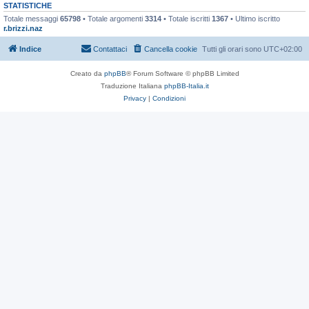
STATISTICHE
Totale messaggi
65798
• Totale argomenti
3314
• Totale iscritti
1367
• Ultimo iscritto
r.brizzi.naz
Indice
Contattaci
Cancella cookie
Tutti gli orari sono
UTC+02:00
Creato da
phpBB
® Forum Software © phpBB Limited
Traduzione Italiana
phpBB-Italia.it
Privacy
|
Condizioni