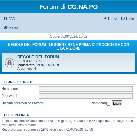
Forum di CO.NA.PO
FAQ
Iscriviti
Login
Indice
Oggi è 08/08/2026, 15:32
REGOLE DEL FORUM - LEGGERE BENE PRIMA DI PROCEDERE CON
L'ISCRIZIONE
REGOLE DEL FORUM
LEGGERE BENE
Moderatore:
MODERATORE
Argomenti:
4
LOGIN
•
ISCRIVITI
Nome utente:
Password:
Ho dimenticato la password
Ricordami
CHI C’È IN LINEA
In totale ci sono
55
utenti connessi : 2 registrati, 0 nascosti e 53 ospiti (basato sugli utenti
attivi negli ultimi 5 minuti)
Record di utenti connessi:
1946
registrato il 01/03/2026, 13:56