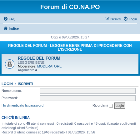
Forum di CO.NA.PO
FAQ
Iscriviti
Login
Indice
Oggi è 09/08/2026, 13:27
REGOLE DEL FORUM - LEGGERE BENE PRIMA DI PROCEDERE CON
L'ISCRIZIONE
REGOLE DEL FORUM
LEGGERE BENE
Moderatore:
MODERATORE
Argomenti:
4
LOGIN
•
ISCRIVITI
Nome utente:
Password:
Ho dimenticato la password
Ricordami
CHI C’È IN LINEA
In totale ci sono
45
utenti connessi : 0 registrati, 0 nascosti e 45 ospiti (basato sugli utenti
attivi negli ultimi 5 minuti)
Record di utenti connessi:
1946
registrato il 01/03/2026, 13:56