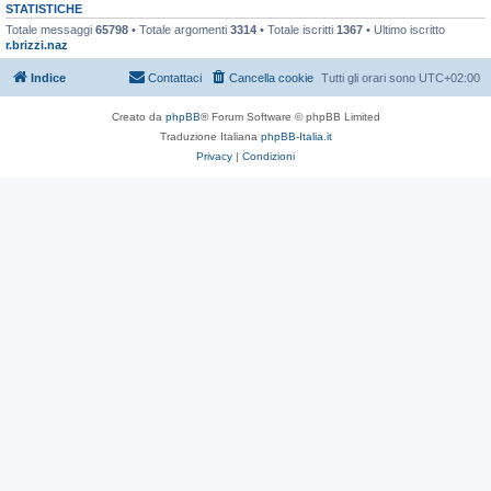
STATISTICHE
Totale messaggi
65798
• Totale argomenti
3314
• Totale iscritti
1367
• Ultimo iscritto
r.brizzi.naz
Indice
Contattaci
Cancella cookie
Tutti gli orari sono
UTC+02:00
Creato da
phpBB
® Forum Software © phpBB Limited
Traduzione Italiana
phpBB-Italia.it
Privacy
|
Condizioni