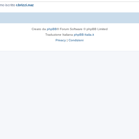
imo iscritto
r.brizzi.naz
Creato da
phpBB
® Forum Software © phpBB Limited
Traduzione Italiana
phpBB-Italia.it
Privacy
|
Condizioni