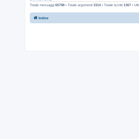
Totale messaggi
65798
• Totale argomenti
3314
• Totale iscritti
1367
• Ult
Indice