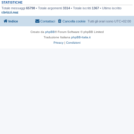
STATISTICHE
Totale messaggi
65798
• Totale argomenti
3314
• Totale iscritti
1367
• Ultimo iscritto
r.brizzi.naz
Indice
Contattaci
Cancella cookie
Tutti gli orari sono
UTC+02:00
Creato da
phpBB
® Forum Software © phpBB Limited
Traduzione Italiana
phpBB-Italia.it
Privacy
|
Condizioni