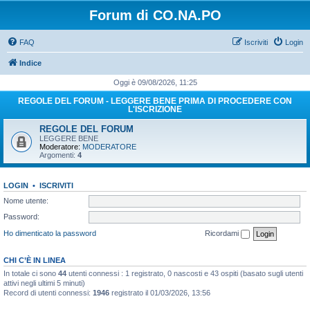
Forum di CO.NA.PO
FAQ
Iscriviti
Login
Indice
Oggi è 09/08/2026, 11:25
REGOLE DEL FORUM - LEGGERE BENE PRIMA DI PROCEDERE CON
L'ISCRIZIONE
REGOLE DEL FORUM
LEGGERE BENE
Moderatore:
MODERATORE
Argomenti:
4
LOGIN
•
ISCRIVITI
Nome utente:
Password:
Ho dimenticato la password
Ricordami
CHI C’È IN LINEA
In totale ci sono
44
utenti connessi : 1 registrato, 0 nascosti e 43 ospiti (basato sugli utenti
attivi negli ultimi 5 minuti)
Record di utenti connessi:
1946
registrato il 01/03/2026, 13:56