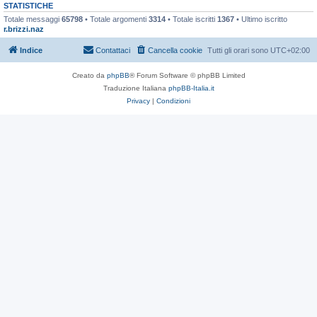
STATISTICHE
Totale messaggi
65798
• Totale argomenti
3314
• Totale iscritti
1367
• Ultimo iscritto
r.brizzi.naz
Indice
Contattaci
Cancella cookie
Tutti gli orari sono
UTC+02:00
Creato da
phpBB
® Forum Software © phpBB Limited
Traduzione Italiana
phpBB-Italia.it
Privacy
|
Condizioni