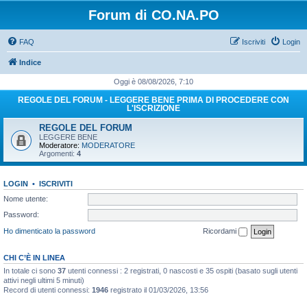
Forum di CO.NA.PO
FAQ
Iscriviti
Login
Indice
Oggi è 08/08/2026, 7:10
REGOLE DEL FORUM - LEGGERE BENE PRIMA DI PROCEDERE CON
L'ISCRIZIONE
REGOLE DEL FORUM
LEGGERE BENE
Moderatore:
MODERATORE
Argomenti:
4
LOGIN
•
ISCRIVITI
Nome utente:
Password:
Ho dimenticato la password
Ricordami
CHI C’È IN LINEA
In totale ci sono
37
utenti connessi : 2 registrati, 0 nascosti e 35 ospiti (basato sugli utenti
attivi negli ultimi 5 minuti)
Record di utenti connessi:
1946
registrato il 01/03/2026, 13:56