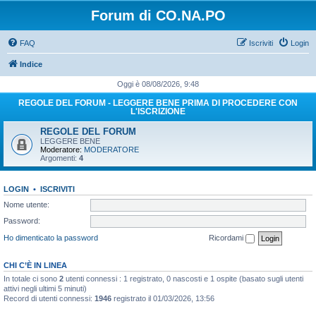
Forum di CO.NA.PO
FAQ
Iscriviti
Login
Indice
Oggi è 08/08/2026, 9:48
REGOLE DEL FORUM - LEGGERE BENE PRIMA DI PROCEDERE CON
L'ISCRIZIONE
REGOLE DEL FORUM
LEGGERE BENE
Moderatore:
MODERATORE
Argomenti:
4
LOGIN
•
ISCRIVITI
Nome utente:
Password:
Ho dimenticato la password
Ricordami
CHI C’È IN LINEA
In totale ci sono
2
utenti connessi : 1 registrato, 0 nascosti e 1 ospite (basato sugli utenti
attivi negli ultimi 5 minuti)
Record di utenti connessi:
1946
registrato il 01/03/2026, 13:56