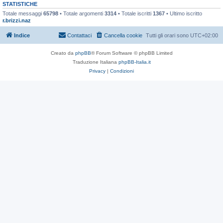
STATISTICHE
Totale messaggi
65798
• Totale argomenti
3314
• Totale iscritti
1367
• Ultimo iscritto
r.brizzi.naz
Indice
Contattaci
Cancella cookie
Tutti gli orari sono
UTC+02:00
Creato da
phpBB
® Forum Software © phpBB Limited
Traduzione Italiana
phpBB-Italia.it
Privacy
|
Condizioni