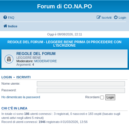
Forum di CO.NA.PO
FAQ
Iscriviti
Login
Indice
Oggi è 08/08/2026, 22:11
REGOLE DEL FORUM - LEGGERE BENE PRIMA DI PROCEDERE CON
L'ISCRIZIONE
REGOLE DEL FORUM
LEGGERE BENE
Moderatore:
MODERATORE
Argomenti:
4
LOGIN
•
ISCRIVITI
Nome utente:
Password:
Ho dimenticato la password
Ricordami
CHI C’È IN LINEA
In totale ci sono
186
utenti connessi : 3 registrati, 0 nascosti e 183 ospiti (basato sugli
utenti attivi negli ultimi 5 minuti)
Record di utenti connessi:
1946
registrato il 01/03/2026, 13:56