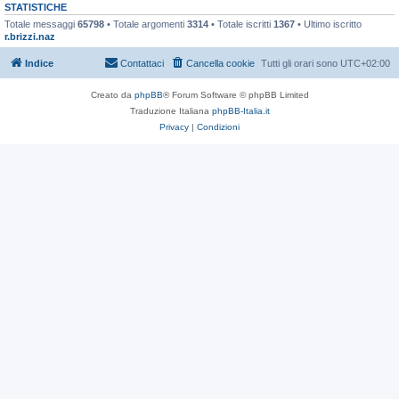
STATISTICHE
Totale messaggi
65798
• Totale argomenti
3314
• Totale iscritti
1367
• Ultimo iscritto
r.brizzi.naz
Indice
Contattaci
Cancella cookie
Tutti gli orari sono
UTC+02:00
Creato da
phpBB
® Forum Software © phpBB Limited
Traduzione Italiana
phpBB-Italia.it
Privacy
|
Condizioni