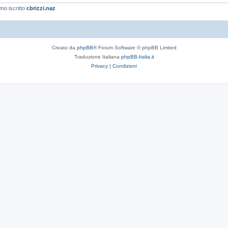
imo iscritto
r.brizzi.naz
Creato da
phpBB
® Forum Software © phpBB Limited
Traduzione Italiana
phpBB-Italia.it
Privacy
|
Condizioni