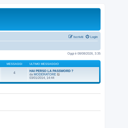
Iscriviti
Login
Oggi è 08/08/2026, 3:35
MESSAGGI
ULTIMO MESSAGGIO
HAI PERSO LA PASSWORD ?
4
V
da
MODERATORE
e
03/01/2014, 14:44
d
i
u
l
t
i
m
o
m
e
s
s
a
g