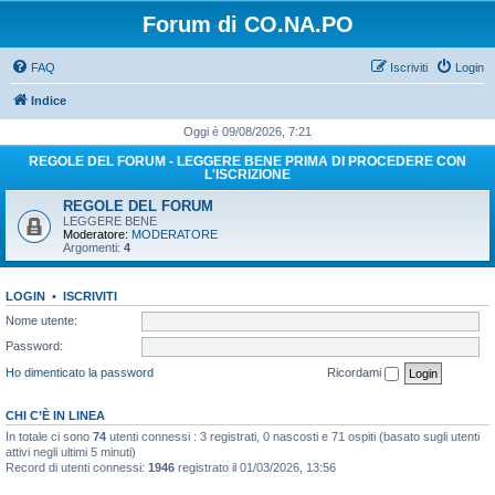
Forum di CO.NA.PO
FAQ
Iscriviti
Login
Indice
Oggi è 09/08/2026, 7:21
REGOLE DEL FORUM - LEGGERE BENE PRIMA DI PROCEDERE CON
L'ISCRIZIONE
REGOLE DEL FORUM
LEGGERE BENE
Moderatore:
MODERATORE
Argomenti:
4
LOGIN
•
ISCRIVITI
Nome utente:
Password:
Ho dimenticato la password
Ricordami
CHI C’È IN LINEA
In totale ci sono
74
utenti connessi : 3 registrati, 0 nascosti e 71 ospiti (basato sugli utenti
attivi negli ultimi 5 minuti)
Record di utenti connessi:
1946
registrato il 01/03/2026, 13:56