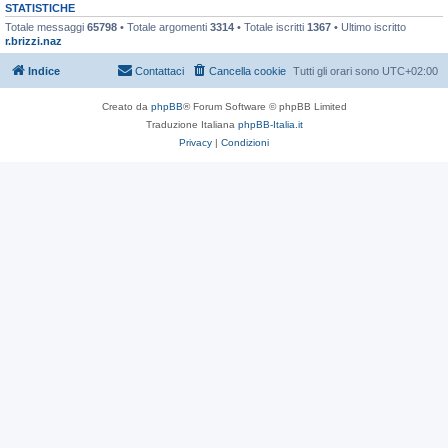
STATISTICHE
Totale messaggi
65798
• Totale argomenti
3314
• Totale iscritti
1367
• Ultimo iscritto
r.brizzi.naz
Indice
Contattaci
Cancella cookie
Tutti gli orari sono
UTC+02:00
Creato da
phpBB
® Forum Software © phpBB Limited
Traduzione Italiana
phpBB-Italia.it
Privacy
|
Condizioni