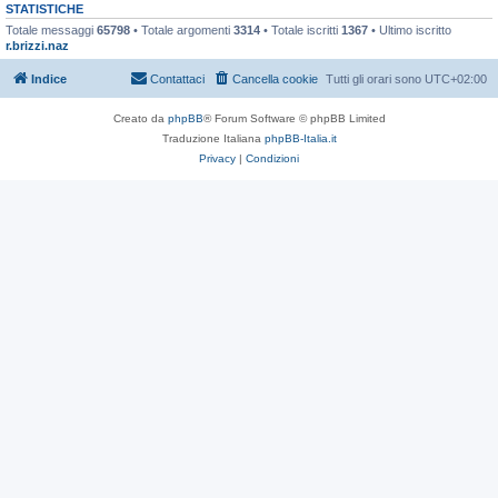
STATISTICHE
Totale messaggi
65798
• Totale argomenti
3314
• Totale iscritti
1367
• Ultimo iscritto
r.brizzi.naz
Indice
Contattaci
Cancella cookie
Tutti gli orari sono
UTC+02:00
Creato da
phpBB
® Forum Software © phpBB Limited
Traduzione Italiana
phpBB-Italia.it
Privacy
|
Condizioni