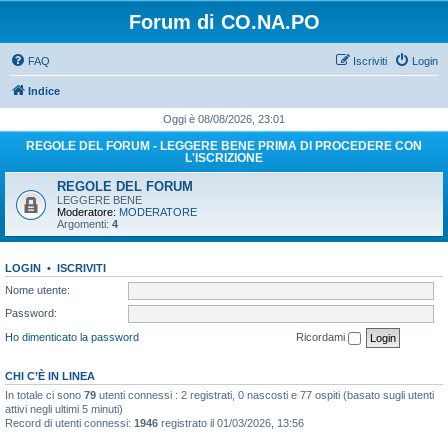
Forum di CO.NA.PO
FAQ
Iscriviti
Login
Indice
Oggi è 08/08/2026, 23:01
REGOLE DEL FORUM - LEGGERE BENE PRIMA DI PROCEDERE CON
L'ISCRIZIONE
REGOLE DEL FORUM
LEGGERE BENE
Moderatore:
MODERATORE
Argomenti:
4
LOGIN
•
ISCRIVITI
Nome utente:
Password:
Ho dimenticato la password
Ricordami
CHI C’È IN LINEA
In totale ci sono
79
utenti connessi : 2 registrati, 0 nascosti e 77 ospiti (basato sugli utenti
attivi negli ultimi 5 minuti)
Record di utenti connessi:
1946
registrato il 01/03/2026, 13:56