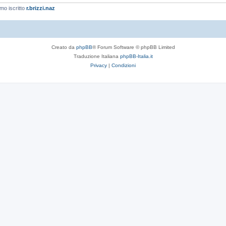
imo iscritto
r.brizzi.naz
Creato da
phpBB
® Forum Software © phpBB Limited
Traduzione Italiana
phpBB-Italia.it
Privacy
|
Condizioni