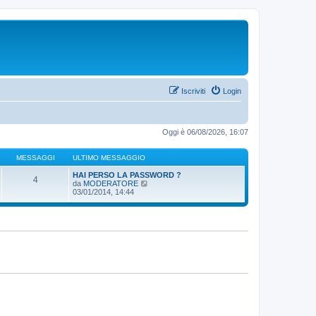
Iscriviti
Login
Oggi è 06/08/2026, 16:07
MESSAGGI
ULTIMO MESSAGGIO
HAI PERSO LA PASSWORD ?
4
V
da
MODERATORE
e
03/01/2014, 14:44
d
i
u
l
t
i
m
o
m
e
s
s
a
g