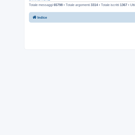
Totale messaggi
65798
• Totale argomenti
3314
• Totale iscritti
1367
• Ult
Indice