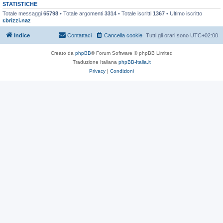
STATISTICHE
Totale messaggi
65798
• Totale argomenti
3314
• Totale iscritti
1367
• Ultimo iscritto
r.brizzi.naz
Indice
Contattaci
Cancella cookie
Tutti gli orari sono
UTC+02:00
Creato da
phpBB
® Forum Software © phpBB Limited
Traduzione Italiana
phpBB-Italia.it
Privacy
|
Condizioni