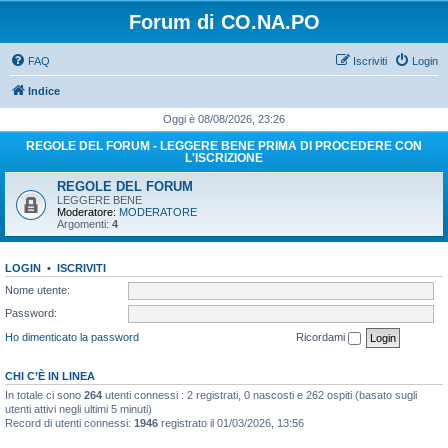
Forum di CO.NA.PO
FAQ
Iscriviti
Login
Indice
Oggi è 08/08/2026, 23:26
REGOLE DEL FORUM - LEGGERE BENE PRIMA DI PROCEDERE CON
L'ISCRIZIONE
REGOLE DEL FORUM
LEGGERE BENE
Moderatore:
MODERATORE
Argomenti:
4
LOGIN
•
ISCRIVITI
Nome utente:
Password:
Ho dimenticato la password
Ricordami
CHI C’È IN LINEA
In totale ci sono
264
utenti connessi : 2 registrati, 0 nascosti e 262 ospiti (basato sugli
utenti attivi negli ultimi 5 minuti)
Record di utenti connessi:
1946
registrato il 01/03/2026, 13:56