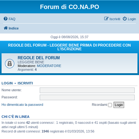
Forum di CO.NA.PO
FAQ
Iscriviti
Login
Indice
Oggi è 08/08/2026, 15:37
REGOLE DEL FORUM - LEGGERE BENE PRIMA DI PROCEDERE CON
L'ISCRIZIONE
REGOLE DEL FORUM
LEGGERE BENE
Moderatore:
MODERATORE
Argomenti:
4
LOGIN
•
ISCRIVITI
Nome utente:
Password:
Ho dimenticato la password
Ricordami
CHI C’È IN LINEA
In totale ci sono
42
utenti connessi : 1 registrato, 0 nascosti e 41 ospiti (basato sugli utenti
attivi negli ultimi 5 minuti)
Record di utenti connessi:
1946
registrato il 01/03/2026, 13:56