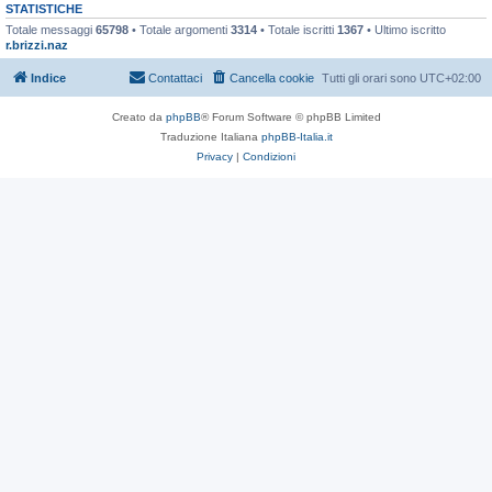
STATISTICHE
Totale messaggi
65798
• Totale argomenti
3314
• Totale iscritti
1367
• Ultimo iscritto
r.brizzi.naz
Indice
Contattaci
Cancella cookie
Tutti gli orari sono
UTC+02:00
Creato da
phpBB
® Forum Software © phpBB Limited
Traduzione Italiana
phpBB-Italia.it
Privacy
|
Condizioni