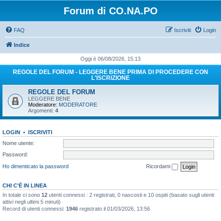
Forum di CO.NA.PO
FAQ
Iscriviti
Login
Indice
Oggi è 06/08/2026, 15:13
REGOLE DEL FORUM - LEGGERE BENE PRIMA DI PROCEDERE CON
L'ISCRIZIONE
REGOLE DEL FORUM
LEGGERE BENE
Moderatore:
MODERATORE
Argomenti:
4
LOGIN
•
ISCRIVITI
Nome utente:
Password:
Ho dimenticato la password
Ricordami
CHI C’È IN LINEA
In totale ci sono
12
utenti connessi : 2 registrati, 0 nascosti e 10 ospiti (basato sugli utenti
attivi negli ultimi 5 minuti)
Record di utenti connessi:
1946
registrato il 01/03/2026, 13:56