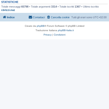
STATISTICHE
Totale messaggi
65798
• Totale argomenti
3314
• Totale iscritti
1367
• Ultimo iscritto
r.brizzi.naz
Indice
Contattaci
Cancella cookie
Tutti gli orari sono
UTC+02:00
Creato da
phpBB
® Forum Software © phpBB Limited
Traduzione Italiana
phpBB-Italia.it
Privacy
|
Condizioni