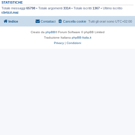
STATISTICHE
Totale messaggi
65798
• Totale argomenti
3314
• Totale iscritti
1367
• Ultimo iscritto
r.brizzi.naz
Indice
Contattaci
Cancella cookie
Tutti gli orari sono
UTC+02:00
Creato da
phpBB
® Forum Software © phpBB Limited
Traduzione Italiana
phpBB-Italia.it
Privacy
|
Condizioni