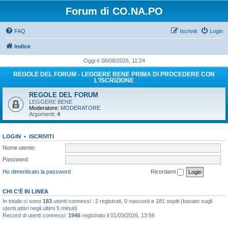
Forum di CO.NA.PO
FAQ
Iscriviti
Login
Indice
Oggi è 08/08/2026, 11:24
REGOLE DEL FORUM - LEGGERE BENE PRIMA DI PROCEDERE CON
L'ISCRIZIONE
REGOLE DEL FORUM
LEGGERE BENE
Moderatore:
MODERATORE
Argomenti:
4
LOGIN
•
ISCRIVITI
Nome utente:
Password:
Ho dimenticato la password
Ricordami
CHI C’È IN LINEA
In totale ci sono
183
utenti connessi : 2 registrati, 0 nascosti e 181 ospiti (basato sugli
utenti attivi negli ultimi 5 minuti)
Record di utenti connessi:
1946
registrato il 01/03/2026, 13:56