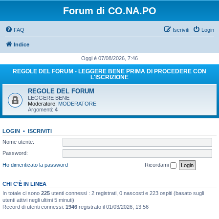
Forum di CO.NA.PO
FAQ
Iscriviti
Login
Indice
Oggi è 07/08/2026, 7:46
REGOLE DEL FORUM - LEGGERE BENE PRIMA DI PROCEDERE CON
L'ISCRIZIONE
REGOLE DEL FORUM
LEGGERE BENE
Moderatore:
MODERATORE
Argomenti:
4
LOGIN
•
ISCRIVITI
Nome utente:
Password:
Ho dimenticato la password
Ricordami
CHI C’È IN LINEA
In totale ci sono
225
utenti connessi : 2 registrati, 0 nascosti e 223 ospiti (basato sugli
utenti attivi negli ultimi 5 minuti)
Record di utenti connessi:
1946
registrato il 01/03/2026, 13:56