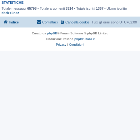
STATISTICHE
Totale messaggi
65798
• Totale argomenti
3314
• Totale iscritti
1367
• Ultimo iscritto
r.brizzi.naz
Indice
Contattaci
Cancella cookie
Tutti gli orari sono
UTC+02:00
Creato da
phpBB
® Forum Software © phpBB Limited
Traduzione Italiana
phpBB-Italia.it
Privacy
|
Condizioni