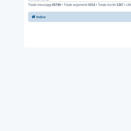
Totale messaggi
65798
• Totale argomenti
3314
• Totale iscritti
1367
• Ult
Indice