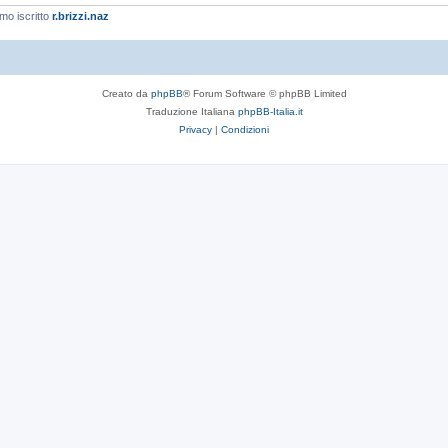
imo iscritto
r.brizzi.naz
Creato da
phpBB
® Forum Software © phpBB Limited
Traduzione Italiana
phpBB-Italia.it
Privacy
|
Condizioni