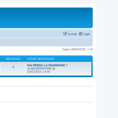
Iscriviti
Login
Oggi è 08/08/2026, 7:10
MESSAGGI
ULTIMO MESSAGGIO
HAI PERSO LA PASSWORD ?
4
V
da
MODERATORE
e
03/01/2014, 14:44
d
i
u
l
t
i
m
o
m
e
s
s
a
g