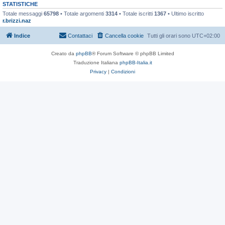
STATISTICHE
Totale messaggi
65798
• Totale argomenti
3314
• Totale iscritti
1367
• Ultimo iscritto
r.brizzi.naz
Indice
Contattaci
Cancella cookie
Tutti gli orari sono
UTC+02:00
Creato da
phpBB
® Forum Software © phpBB Limited
Traduzione Italiana
phpBB-Italia.it
Privacy
|
Condizioni