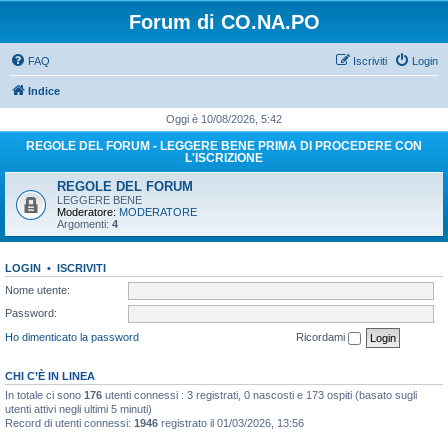
Forum di CO.NA.PO
FAQ
Iscriviti
Login
Indice
Oggi è 10/08/2026, 5:42
REGOLE DEL FORUM - LEGGERE BENE PRIMA DI PROCEDERE CON
L'ISCRIZIONE
REGOLE DEL FORUM
LEGGERE BENE
Moderatore:
MODERATORE
Argomenti:
4
LOGIN
•
ISCRIVITI
Nome utente:
Password:
Ho dimenticato la password
Ricordami
CHI C’È IN LINEA
In totale ci sono
176
utenti connessi : 3 registrati, 0 nascosti e 173 ospiti (basato sugli
utenti attivi negli ultimi 5 minuti)
Record di utenti connessi:
1946
registrato il 01/03/2026, 13:56