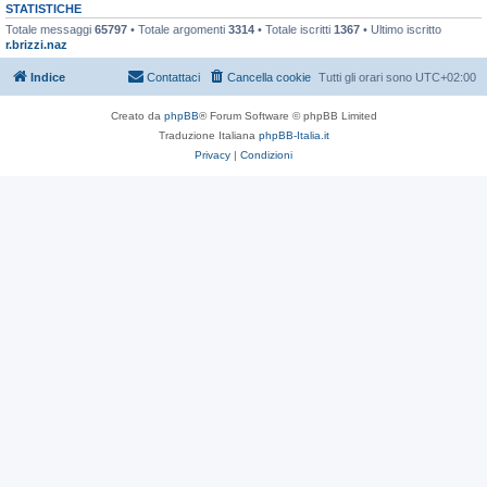
STATISTICHE
Totale messaggi
65797
• Totale argomenti
3314
• Totale iscritti
1367
• Ultimo iscritto
r.brizzi.naz
Indice
Contattaci
Cancella cookie
Tutti gli orari sono
UTC+02:00
Creato da
phpBB
® Forum Software © phpBB Limited
Traduzione Italiana
phpBB-Italia.it
Privacy
|
Condizioni