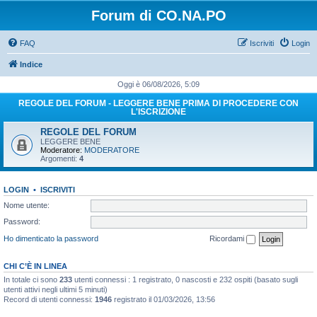
Forum di CO.NA.PO
FAQ
Iscriviti
Login
Indice
Oggi è 06/08/2026, 5:09
REGOLE DEL FORUM - LEGGERE BENE PRIMA DI PROCEDERE CON
L'ISCRIZIONE
REGOLE DEL FORUM
LEGGERE BENE
Moderatore:
MODERATORE
Argomenti:
4
LOGIN
•
ISCRIVITI
Nome utente:
Password:
Ho dimenticato la password
Ricordami
CHI C’È IN LINEA
In totale ci sono
233
utenti connessi : 1 registrato, 0 nascosti e 232 ospiti (basato sugli
utenti attivi negli ultimi 5 minuti)
Record di utenti connessi:
1946
registrato il 01/03/2026, 13:56