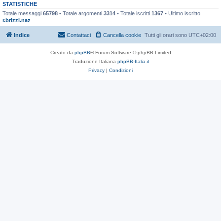
STATISTICHE
Totale messaggi
65798
• Totale argomenti
3314
• Totale iscritti
1367
• Ultimo iscritto
r.brizzi.naz
Indice
Contattaci
Cancella cookie
Tutti gli orari sono
UTC+02:00
Creato da
phpBB
® Forum Software © phpBB Limited
Traduzione Italiana
phpBB-Italia.it
Privacy
|
Condizioni