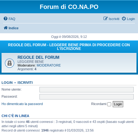
Forum di CO.NA.PO
FAQ
Iscriviti
Login
Indice
Oggi è 09/08/2026, 9:12
REGOLE DEL FORUM - LEGGERE BENE PRIMA DI PROCEDERE CON
L'ISCRIZIONE
REGOLE DEL FORUM
LEGGERE BENE
Moderatore:
MODERATORE
Argomenti:
4
LOGIN
•
ISCRIVITI
Nome utente:
Password:
Ho dimenticato la password
Ricordami
CHI C’È IN LINEA
In totale ci sono
46
utenti connessi : 3 registrati, 0 nascosti e 43 ospiti (basato sugli utenti
attivi negli ultimi 5 minuti)
Record di utenti connessi:
1946
registrato il 01/03/2026, 13:56