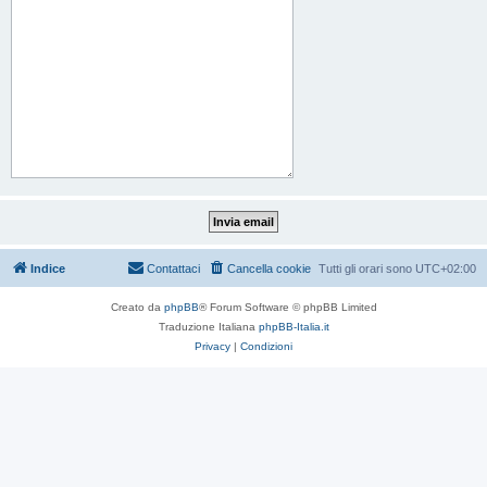
Indice
Contattaci
Cancella cookie
Tutti gli orari sono
UTC+02:00
Creato da
phpBB
® Forum Software © phpBB Limited
Traduzione Italiana
phpBB-Italia.it
Privacy
|
Condizioni