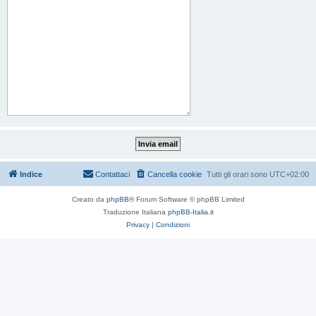
Indice
Contattaci
Cancella cookie
Tutti gli orari sono
UTC+02:00
Creato da
phpBB
® Forum Software © phpBB Limited
Traduzione Italiana
phpBB-Italia.it
Privacy
|
Condizioni