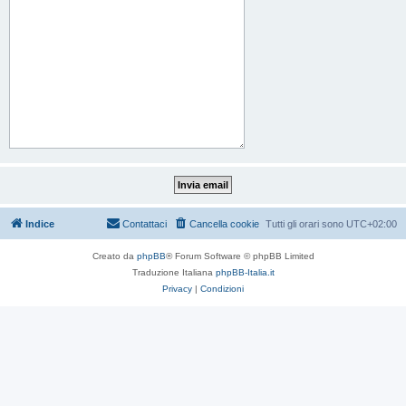
Indice
Contattaci
Cancella cookie
Tutti gli orari sono
UTC+02:00
Creato da
phpBB
® Forum Software © phpBB Limited
Traduzione Italiana
phpBB-Italia.it
Privacy
|
Condizioni