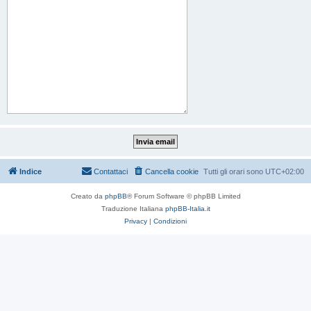
Indice
Contattaci
Cancella cookie
Tutti gli orari sono
UTC+02:00
Creato da
phpBB
® Forum Software © phpBB Limited
Traduzione Italiana
phpBB-Italia.it
Privacy
|
Condizioni