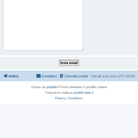
Indice
Contattaci
Cancella cookie
Tutti gli orari sono
UTC+02:00
Creato da
phpBB
® Forum Software © phpBB Limited
Traduzione Italiana
phpBB-Italia.it
Privacy
|
Condizioni