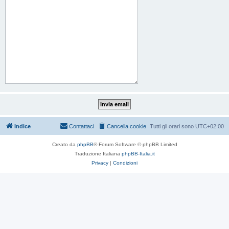
Indice
Contattaci
Cancella cookie
Tutti gli orari sono
UTC+02:00
Creato da
phpBB
® Forum Software © phpBB Limited
Traduzione Italiana
phpBB-Italia.it
Privacy
|
Condizioni